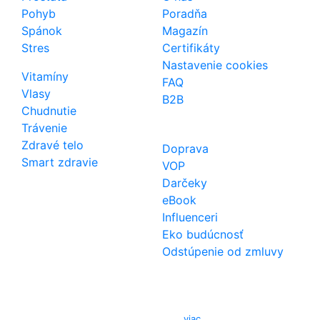
Pohyb
Poradňa
Spánok
Magazín
Stres
Certifikáty
Nastavenie cookies
Vitamíny
FAQ
Vlasy
B2B
Chudnutie
Trávenie
Zdravé telo
Doprava
Smart zdravie
VOP
Darčeky
eBook
Influenceri
Eko budúcnosť
Odstúpenie od zmluvy
Kontakt
Telefón
0850 444 777
E-mail
info@izerex.sk
viac ...