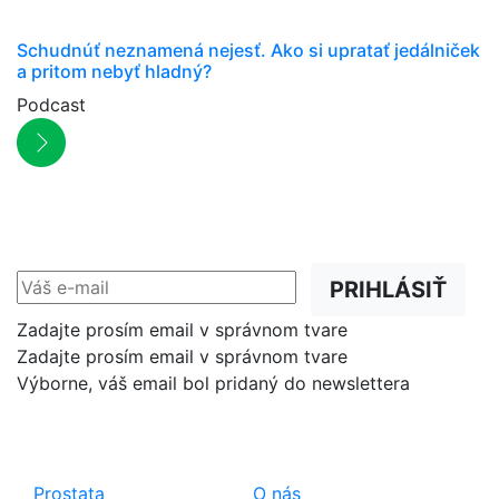
Schudnúť neznamená nejesť. Ako si upratať jedálniček
a pritom nebyť hladný?
Podcast
NEWSLETTER
Zľavy, akcie a novinky
prednostne na Váš e-mail.
PRIHLÁSIŤ
Zadajte prosím email v správnom tvare
Zadajte prosím email v správnom tvare
Výborne, váš email bol pridaný do newslettera
Shop
Dôležité odkazy
Prostata
O nás