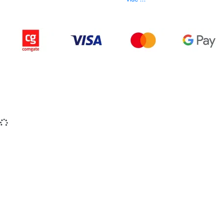
Copyright © 2015-2025 iZerex.sk Všetky práva
vyhradené.
izerex.sk
izerex.cz
izerex.hu