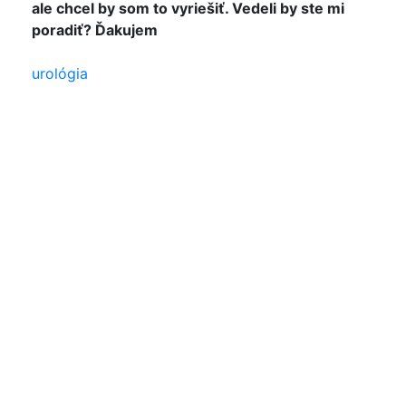
ale chcel by som to vyriešiť. Vedeli by ste mi
poradiť? Ďakujem
urológia
Tvar slovesa „chcel“ mě ubezpečil, že jste muž.
Snad jsem porozuměl správně, že Vaše
močopohlavní ústrojí je normálně utvářené a že
těžištěm problému je – zejména při poloze vstoje
– výrazně ztížené spouštění mikčního reflexu.
Zřejmě se tedy jedná o jakýsi psychický blok.
Údaj o věku od Vás sice nemám, ale z Vašeho
textu mám dojem, že nejste příslušníkem vyšší
věkové kategorie, kde bychom museli pomýšlet
na možnost nezhoubného zvětšování (čili benigní
hyperplázie) prostaty a dvojnásob tedy
požadovat prošetření urologem. Vězte, že přesně