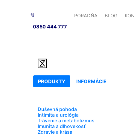
PORADŇA
BLOG
KO
0850 444 777
PRODUKTY
INFORMÁCIE
Duševná pohoda
Intimita a urológia
Trávenie a metabolizmus
Imunita a dlhovekosť
Zdravie a krása