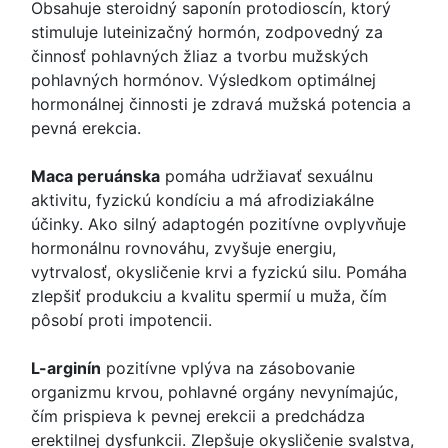
Obsahuje steroidný saponín protodioscín, ktorý
stimuluje luteinizačný hormón, zodpovedný za
činnosť pohlavných žliaz a tvorbu mužských
pohlavných hormónov. Výsledkom optimálnej
hormonálnej činnosti je zdravá mužská potencia a
pevná erekcia.
Maca peruánska
pomáha udržiavať sexuálnu
aktivitu, fyzickú kondíciu a má afrodiziakálne
účinky. Ako silný adaptogén pozitívne ovplyvňuje
hormonálnu rovnováhu, zvyšuje energiu,
vytrvalosť, okysličenie krvi a fyzickú silu. Pomáha
zlepšiť produkciu a kvalitu spermií u muža, čím
pôsobí proti impotencii.
L-arginín
pozitívne vplýva na zásobovanie
organizmu krvou, pohlavné orgány nevynímajúc,
čím prispieva k pevnej erekcii a predchádza
erektilnej dysfunkcii. Zlepšuje okysličenie svalstva,