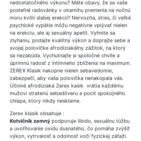
nedostatočného výkonu? Máte obavy, že sa vaše
posteľné radovánky v okamihu premenia na nočnú
moru kvôli slabej erekcii? Nervozita, stres, či veľké
psychické vypätie môžu negatívne vplývať nielen
na erekciu, ale aj sexuálny apetít. Vyhnite sa
zlyhaniu, podajte kvalitný výkon a doprajte sebe a
svojej polovičke afrodiziakálny zážitok, na ktorý
sa nezabúda. Vychutnajte si spoločné chvíle a
úprimnú radosť z intímneho zblíženia na maximum.
ZEREX Klasik nakopne nielen sebavedomie,
zabezpečí, aby vaša polovička nenakopala vás.
Účinné afrodiziaká Zerex kasik vrátia každému
mužovi stratenú sebadôveru a pocit spokojného
chlapa, ktorý nikdy nesklame.
Zerex klasik obsahuje :
Kotvičník zemný
podporuje libido, sexuálnu túžbu
a uvoľňovanie oxidu dusnatého, čo pomáha zvýšiť
výkon, vytrvalosť a odolnosť voči fyzickej záťaži.