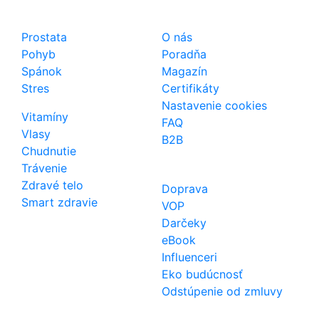
Shop
Dôležité odkazy
Prostata
O nás
Pohyb
Poradňa
Spánok
Magazín
Stres
Certifikáty
Nastavenie cookies
Vitamíny
FAQ
Vlasy
B2B
Chudnutie
Trávenie
Zdravé telo
Doprava
Smart zdravie
VOP
Darčeky
eBook
Influenceri
Eko budúcnosť
Odstúpenie od zmluvy
Kontakt