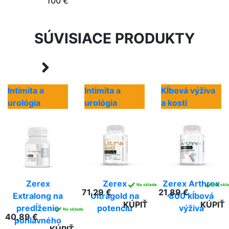
100 €
SÚVISIACE PRODUKTY
Intimita a
Intimita a
Kĺbová výživa
urológia
urológia
a kosti
Zerex
Zerex
Zerex Arthrex
✓
✓
Na sklade
Na skl
71,29 €
21,89 €
Extralong na
Ultragold na
800 kĺbová
KÚPIŤ
KÚPIŤ
predĺženie
potenciu
výživa
✓
Na sklade
40,89 €
pohlavného