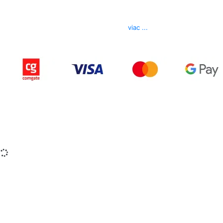
Telefón
0850 444 777
E-mail
info@izerex.sk
viac ...
Copyright © 2015-2025 iZerex.sk Všetky práva
vyhradené.
izerex.sk
izerex.cz
izerex.hu