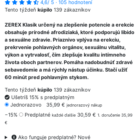
4,6
/ 5
·
105 hodnotení
Tento týždeň
kúpilo
139 zákazníkov
ZEREX Klasik určený na zlepšenie potencie a erekcie
obsahuje prírodné afrodiziaká, ktoré podporujú libido
a sexuálne zdravie. Priaznivo vplýva na erekciu,
prekrvenie pohlavných orgánov, sexuálnu vitalitu,
výkon a vytrvalosť, čím zlepšuje kvalitu intímneho
života oboch partnerov. Pomáha nadobudnúť zdravé
sebavedomie a má rýchly nástup účinku. Stačí užiť
60 minút pred pohlavným stykom.
Tento týždeň
kúpilo
139 zákazníkov
Ušetríš 15% s predplatným
Jednorazovo
35,99 €
jednorazový nákup
−15%
Predplatné
30,59 €
každé ďalšie
1. doručenie 35,99
€
Ako funguje predplatné?
Nové