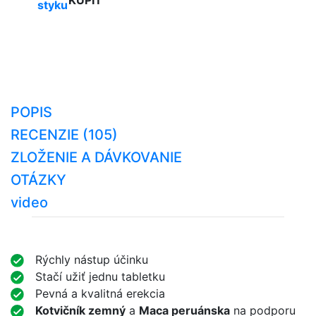
KÚPIŤ
styku
POPIS
RECENZIE (105)
ZLOŽENIE A DÁVKOVANIE
OTÁZKY
video
Rýchly nástup účinku
Stačí užiť jednu tabletku
Pevná a kvalitná erekcia
Kotvičník zemný
a
Maca peruánska
na podporu