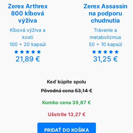
Zerex Arthrex
Zerex Assassin
800 kĺbová
na podporu
výživa
chudnutia
Kĺbová výživa a
Trávenie a
kosti
metabolizmus
100 + 20 kapsúl
50 + 10 kapsúl
21,89 €
31,25 €
Keď kúpite spolu
Pôvodná cena 53,14 €
Kombo cena 39,87 €
Ušetríte 13,27 €
PRIDAŤ DO KOŠIKA