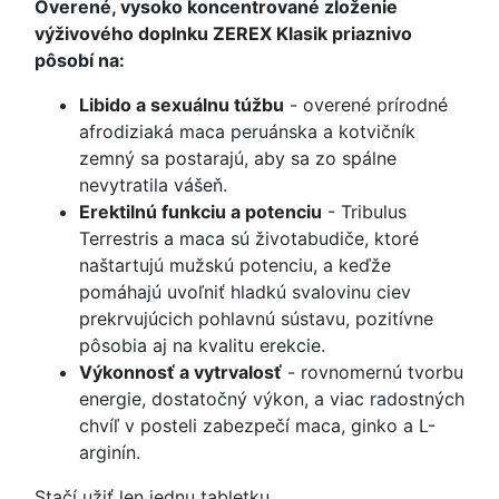
Overené, vysoko koncentrované zloženie
výživového doplnku ZEREX Klasik priaznivo
pôsobí na:
Libido a sexuálnu túžbu
- overené prírodné
afrodiziaká maca peruánska a kotvičník
zemný sa postarajú, aby sa zo spálne
nevytratila vášeň.
Erektilnú funkciu a potenciu
- Tribulus
Terrestris a maca sú životabudiče, ktoré
naštartujú mužskú potenciu, a keďže
pomáhajú uvoľniť hladkú svalovinu ciev
prekrvujúcich pohlavnú sústavu, pozitívne
pôsobia aj na kvalitu erekcie.
Výkonnosť a vytrvalosť
- rovnomernú tvorbu
energie, dostatočný výkon, a viac radostných
chvíľ v posteli zabezpečí maca, ginko a L-
arginín.
Stačí užiť len jednu tabletku.