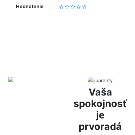
Hodnotenie
NAPÍSAŤ RECENZIU
Diskrétne
Vaša
balenie
spokojnosť
je
Za anonymitu Vám ručíme
prvoradá
vďaka diskrétnemu
baleniu, bez označenia