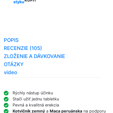
KÚPIŤ
styku
POPIS
RECENZIE (105)
ZLOŽENIE A DÁVKOVANIE
OTÁZKY
video
Rýchly nástup účinku
Stačí užiť jednu tabletku
Pevná a kvalitná erekcia
Kotvičník zemný
a
Maca peruánska
na podporu