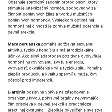
Obsahuje steroidný saponín protodioscín, ktorý
stimuluje luteinizačný hormón, zodpovedný za
činnosť pohlavných žliaz a tvorbu mužských
pohlavných hormónov. Výsledkom optimálnej
hormonálnej činnosti je zdravá mužská potencia a
pevná erekcia.
Maca peruánska
pomáha udržiavať sexuálnu
aktivitu, fyzickú kondíciu a má afrodiziakálne
účinky. Ako silný adaptogén pozitívne ovplyvňuje
hormonálnu rovnováhu, zvyšuje energiu,
vytrvalosť, okysličenie krvi a fyzickú silu. Pomáha
zlepšiť produkciu a kvalitu spermií u muža, čím
pôsobí proti impotencii.
L-arginín
pozitívne vplýva na zásobovanie
organizmu krvou, pohlavné orgány nevynímajúc,
čím prispieva k pevnej erekcii a predchádza
erektilnej dysfunkcii. Zlepšuje okysličenie svalstva,