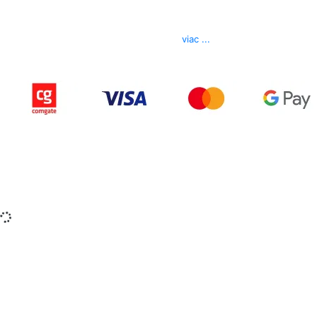
Telefón
0850 444 777
E-mail
info@izerex.sk
viac ...
Copyright © 2015-2025 iZerex.sk Všetky práva
vyhradené.
izerex.sk
izerex.cz
izerex.hu