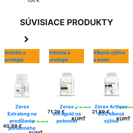
100 €
SÚVISIACE PRODUKTY
Intimita a
Intimita a
Kĺbová výživa
urológia
urológia
a kosti
Zerex
Zerex
Zerex Arthrex
✓
✓
Na sklade
Na skl
71,29 €
21,89 €
Extralong na
Ultragold na
800 kĺbová
KÚPIŤ
KÚPIŤ
predĺženie
potenciu
výživa
✓
Na sklade
40,89 €
pohlavného