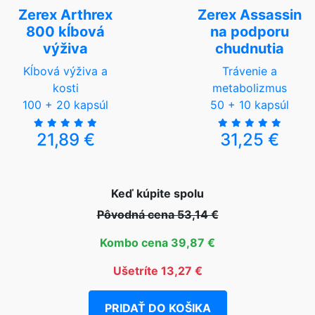
Zerex Arthrex
Zerex Assassin
800 kĺbová
na podporu
výživa
chudnutia
Kĺbová výživa a
Trávenie a
kosti
metabolizmus
100 + 20 kapsúl
50 + 10 kapsúl
21,89 €
31,25 €
Keď kúpite spolu
Pôvodná cena 53,14 €
Kombo cena 39,87 €
Ušetríte 13,27 €
PRIDAŤ DO KOŠIKA