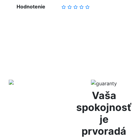
Hodnotenie
NAPÍSAŤ RECENZIU
Diskrétne
Vaša
balenie
spokojnosť
je
Za anonymitu Vám ručíme
prvoradá
vďaka diskrétnemu
baleniu, bez označenia