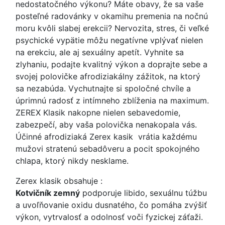
nedostatočného výkonu? Máte obavy, že sa vaše
posteľné radovánky v okamihu premenia na nočnú
moru kvôli slabej erekcii? Nervozita, stres, či veľké
psychické vypätie môžu negatívne vplývať nielen
na erekciu, ale aj sexuálny apetít. Vyhnite sa
zlyhaniu, podajte kvalitný výkon a doprajte sebe a
svojej polovičke afrodiziakálny zážitok, na ktorý
sa nezabúda. Vychutnajte si spoločné chvíle a
úprimnú radosť z intímneho zblíženia na maximum.
ZEREX Klasik nakopne nielen sebavedomie,
zabezpečí, aby vaša polovička nenakopala vás.
Účinné afrodiziaká Zerex kasik vrátia každému
mužovi stratenú sebadôveru a pocit spokojného
chlapa, ktorý nikdy nesklame.
Zerex klasik obsahuje :
Kotvičník zemný
podporuje libido, sexuálnu túžbu
a uvoľňovanie oxidu dusnatého, čo pomáha zvýšiť
výkon, vytrvalosť a odolnosť voči fyzickej záťaži.