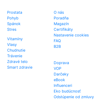
Shop
Dôležité odkazy
Prostata
O nás
Pohyb
Poradňa
Spánok
Magazín
Stres
Certifikáty
Nastavenie cookies
Vitamíny
FAQ
Vlasy
B2B
Chudnutie
Trávenie
Zdravé telo
Doprava
Smart zdravie
VOP
Darčeky
eBook
Influenceri
Eko budúcnosť
Odstúpenie od zmluvy
Kontakt