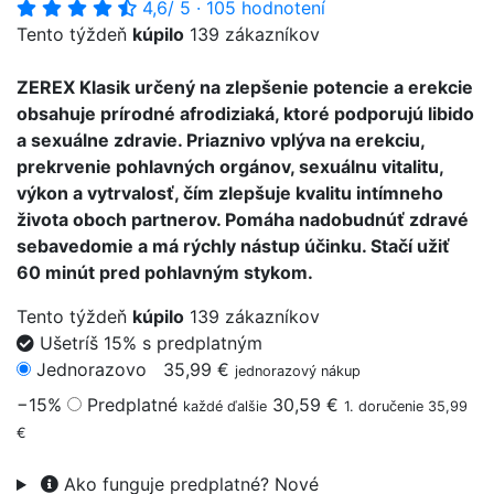
4,6
/ 5
·
105 hodnotení
Tento týždeň
kúpilo
139 zákazníkov
ZEREX Klasik určený na zlepšenie potencie a erekcie
obsahuje prírodné afrodiziaká, ktoré podporujú libido
a sexuálne zdravie. Priaznivo vplýva na erekciu,
prekrvenie pohlavných orgánov, sexuálnu vitalitu,
výkon a vytrvalosť, čím zlepšuje kvalitu intímneho
života oboch partnerov. Pomáha nadobudnúť zdravé
sebavedomie a má rýchly nástup účinku. Stačí užiť
60 minút pred pohlavným stykom.
Tento týždeň
kúpilo
139 zákazníkov
Ušetríš 15% s predplatným
Jednorazovo
35,99 €
jednorazový nákup
−15%
Predplatné
30,59 €
každé ďalšie
1. doručenie 35,99
€
Ako funguje predplatné?
Nové