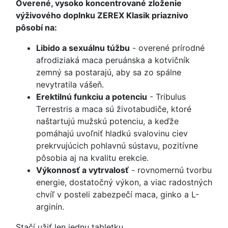
Overené, vysoko koncentrované zloženie
výživového doplnku ZEREX Klasik priaznivo
pôsobí na:
Libido a sexuálnu túžbu
- overené prírodné
afrodiziaká maca peruánska a kotvičník
zemný sa postarajú, aby sa zo spálne
nevytratila vášeň.
Erektilnú funkciu a potenciu
- Tribulus
Terrestris a maca sú životabudiče, ktoré
naštartujú mužskú potenciu, a keďže
pomáhajú uvoľniť hladkú svalovinu ciev
prekrvujúcich pohlavnú sústavu, pozitívne
pôsobia aj na kvalitu erekcie.
Výkonnosť a vytrvalosť
- rovnomernú tvorbu
energie, dostatočný výkon, a viac radostných
chvíľ v posteli zabezpečí maca, ginko a L-
arginín.
Stačí užiť len jednu tabletku.