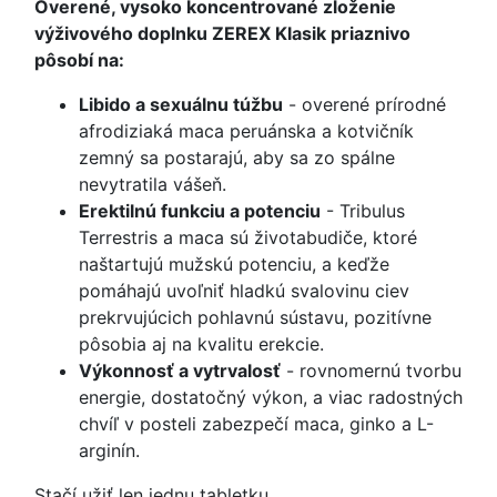
Overené, vysoko koncentrované zloženie
výživového doplnku ZEREX Klasik priaznivo
pôsobí na:
Libido a sexuálnu túžbu
- overené prírodné
afrodiziaká maca peruánska a kotvičník
zemný sa postarajú, aby sa zo spálne
nevytratila vášeň.
Erektilnú funkciu a potenciu
- Tribulus
Terrestris a maca sú životabudiče, ktoré
naštartujú mužskú potenciu, a keďže
pomáhajú uvoľniť hladkú svalovinu ciev
prekrvujúcich pohlavnú sústavu, pozitívne
pôsobia aj na kvalitu erekcie.
Výkonnosť a vytrvalosť
- rovnomernú tvorbu
energie, dostatočný výkon, a viac radostných
chvíľ v posteli zabezpečí maca, ginko a L-
arginín.
Stačí užiť len jednu tabletku.