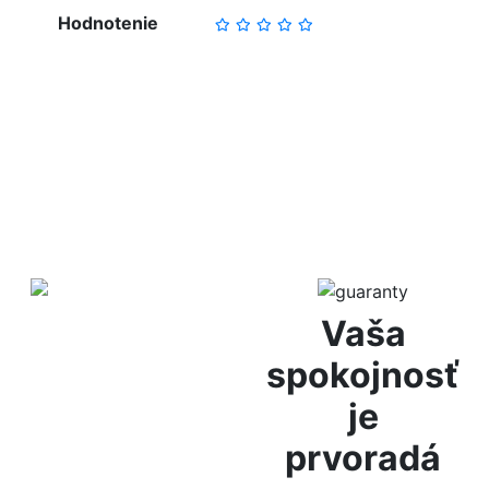
Hodnotenie
NAPÍSAŤ RECENZIU
Diskrétne
Vaša
balenie
spokojnosť
je
Za anonymitu Vám ručíme
prvoradá
vďaka diskrétnemu
baleniu, bez označenia