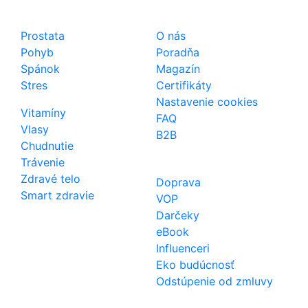
Shop
Dôležité odkazy
Prostata
O nás
Pohyb
Poradňa
Spánok
Magazín
Stres
Certifikáty
Nastavenie cookies
Vitamíny
FAQ
Vlasy
B2B
Chudnutie
Trávenie
Zdravé telo
Doprava
Smart zdravie
VOP
Darčeky
eBook
Influenceri
Eko budúcnosť
Odstúpenie od zmluvy
Kontakt