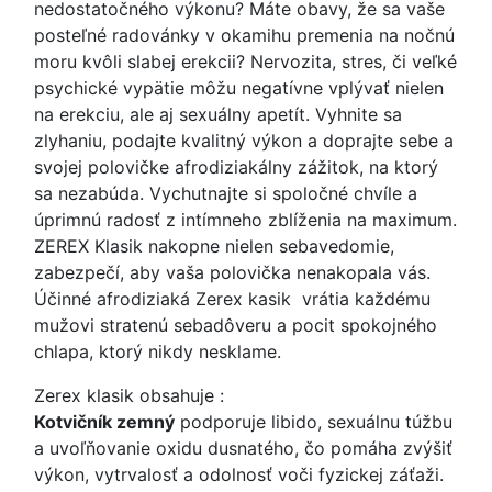
nedostatočného výkonu? Máte obavy, že sa vaše
posteľné radovánky v okamihu premenia na nočnú
moru kvôli slabej erekcii? Nervozita, stres, či veľké
psychické vypätie môžu negatívne vplývať nielen
na erekciu, ale aj sexuálny apetít. Vyhnite sa
zlyhaniu, podajte kvalitný výkon a doprajte sebe a
svojej polovičke afrodiziakálny zážitok, na ktorý
sa nezabúda. Vychutnajte si spoločné chvíle a
úprimnú radosť z intímneho zblíženia na maximum.
ZEREX Klasik nakopne nielen sebavedomie,
zabezpečí, aby vaša polovička nenakopala vás.
Účinné afrodiziaká Zerex kasik vrátia každému
mužovi stratenú sebadôveru a pocit spokojného
chlapa, ktorý nikdy nesklame.
Zerex klasik obsahuje :
Kotvičník zemný
podporuje libido, sexuálnu túžbu
a uvoľňovanie oxidu dusnatého, čo pomáha zvýšiť
výkon, vytrvalosť a odolnosť voči fyzickej záťaži.