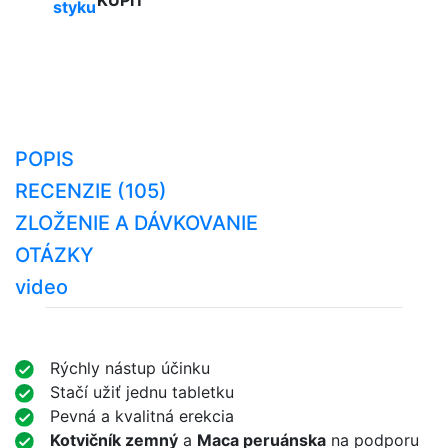
KÚPIŤ
styku
POPIS
RECENZIE (105)
ZLOŽENIE A DÁVKOVANIE
OTÁZKY
video
Rýchly nástup účinku
Stačí užiť jednu tabletku
Pevná a kvalitná erekcia
Kotvičník zemný
a
Maca peruánska
na podporu