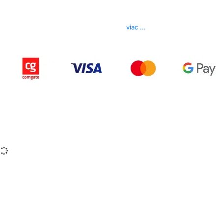
Telefón
0850 444 777
E-mail
info@izerex.sk
viac ...
Copyright © 2015-2025 iZerex.sk Všetky práva
vyhradené.
izerex.sk
izerex.cz
izerex.hu