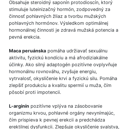
Obsahuje steroidný saponín protodioscín, ktorý
stimuluje luteinizačný hormón, zodpovedný za
činnosť pohlavných žliaz a tvorbu mužských
pohlavných hormónov. Výsledkom optimálnej
hormonálnej činnosti je zdravá mužská potencia a
pevná erekcia.
Maca peruánska
pomáha udržiavať sexuálnu
aktivitu, fyzickú kondíciu a má afrodiziakálne
účinky. Ako silný adaptogén pozitívne ovplyvňuje
hormonálnu rovnováhu, zvyšuje energiu,
vytrvalosť, okysličenie krvi a fyzickú silu. Pomáha
zlepšiť produkciu a kvalitu spermií u muža, čím
pôsobí proti impotencii.
L-arginín
pozitívne vplýva na zásobovanie
organizmu krvou, pohlavné orgány nevynímajúc,
čím prispieva k pevnej erekcii a predchádza
erektilnej dysfunkcii. Zlepšuje okysličenie svalstva,