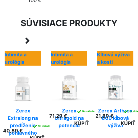
100 €
SÚVISIACE PRODUKTY
Intimita a
Intimita a
Kĺbová výživa
urológia
urológia
a kosti
Zerex
Zerex
Zerex Arthrex
✓
✓
Na sklade
Na skl
71,29 €
21,89 €
Extralong na
Ultragold na
800 kĺbová
KÚPIŤ
KÚPIŤ
predĺženie
potenciu
výživa
✓
Na sklade
40,89 €
pohlavného