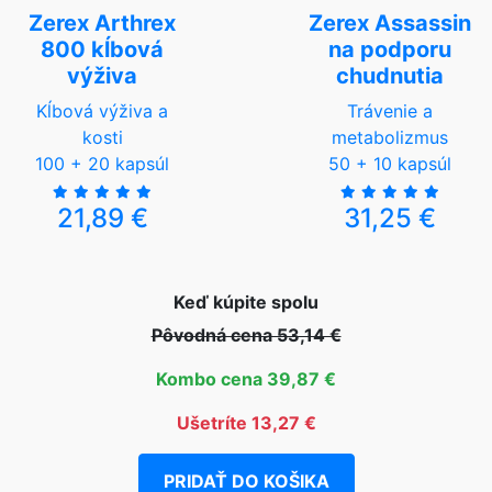
Zerex Arthrex
Zerex Assassin
800 kĺbová
na podporu
výživa
chudnutia
Kĺbová výživa a
Trávenie a
kosti
metabolizmus
100 + 20 kapsúl
50 + 10 kapsúl
21,89 €
31,25 €
Keď kúpite spolu
Pôvodná cena 53,14 €
Kombo cena 39,87 €
Ušetríte 13,27 €
PRIDAŤ DO KOŠIKA