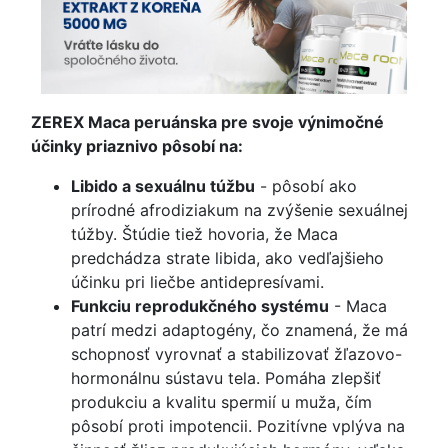
ZEREX Maca peruánska pre svoje výnimočné
účinky priaznivo pôsobí na:
Libido a sexuálnu túžbu
- pôsobí ako
prírodné afrodiziakum na zvýšenie sexuálnej
túžby. Štúdie tiež hovoria, že Maca
predchádza strate libida, ako vedľajšieho
účinku pri liečbe antidepresívami.
Funkciu reprodukčného systému
- Maca
patrí medzi adaptogény, čo znamená, že má
schopnosť vyrovnať a stabilizovať žľazovo-
hormonálnu sústavu tela. Pomáha zlepšiť
produkciu a kvalitu spermií u muža, čím
pôsobí proti impotencii. Pozitívne vplýva na