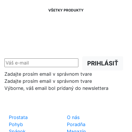
VŠETKY PRODUKTY
NEWSLETTER
Zľavy, akcie a novinky
prednostne na Váš e-mail.
PRIHLÁSIŤ
Zadajte prosím email v správnom tvare
Zadajte prosím email v správnom tvare
Výborne, váš email bol pridaný do newslettera
Shop
Dôležité odkazy
Prostata
O nás
Pohyb
Poradňa
Spánok
Magazín