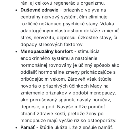
rán, aj celkovú regeneráciu organizmu.
Duševné zdravie
- priaznivo vplýva na
centrálny nervový systém, čím eliminuje
rozličné nežiaduce psychické stavy. Vďaka
adaptogénnym vlastnostiam dokáže zmierniť
stres, nervozitu, depresiu, úzkostné stavy, či
dopady stresových faktorov.
Menopauzálny komfort
- stimulácia
endokrinného systému a nastolenie
hormonálnej rovnováhy je účinný spôsob ako
oddialiť hormonálne zmeny prichádzajúce s
pribúdajúcim vekom. Zároveň však štúdie
hovoria o priaznivých účinkoch Macy na
zmiernenie príznakov v období menopauzy,
ako prerušovaný spánok, návaly horúčav,
depresie, a pod. Navyše môže pomôcť
chrániť zdravie kostí, pretože ženy po
menopauze majú vyššie riziko osteoporózy.
Pamäť
- štúdie ukázali, že zlepšuje pamäť,