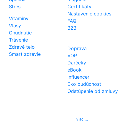
Stres
Certifikáty
Nastavenie cookies
Vitamíny
FAQ
Vlasy
B2B
Chudnutie
Trávenie
Zdravé telo
Doprava
Smart zdravie
VOP
Darčeky
eBook
Influenceri
Eko budúcnosť
Odstúpenie od zmluvy
Kontakt
Telefón
0850 444 777
E-mail
info@izerex.sk
viac ...