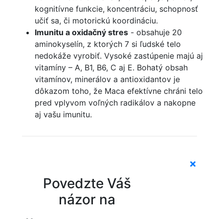
kognitívne funkcie, koncentráciu, schopnosť
učiť sa, či motorickú koordináciu.
Imunitu a oxidačný stres
- obsahuje 20
aminokyselín, z ktorých 7 si ľudské telo
nedokáže vyrobiť. Vysoké zastúpenie majú aj
vitamíny – A, B1, B6, C aj E. Bohatý obsah
vitamínov, minerálov a antioxidantov je
dôkazom toho, že Maca efektívne chráni telo
pred vplyvom voľných radikálov a nakopne
aj vašu imunitu.
Povedzte Váš
názor na