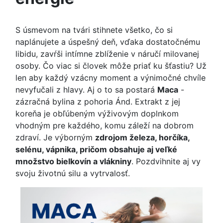
S úsmevom na tvári stihnete všetko, čo si
naplánujete a úspešný deň, vďaka dostatočnému
libidu, zavŕši intímne zblíženie v náručí milovanej
osoby. Čo viac si človek môže priať ku šťastiu? Už
len aby každý vzácny moment a výnimočné chvíle
nevyfučali z hlavy. Aj o to sa postará
Maca
-
zázračná bylina z pohoria Ánd. Extrakt z jej
koreňa je obľúbeným výživovým doplnkom
vhodným pre každého, komu záleží na dobrom
zdraví. Je výborným
zdrojom železa, horčíka,
selénu, vápnika, pričom obsahuje aj veľké
množstvo bielkovín a vlákniny
. Pozdvihnite aj vy
svoju životnú silu a vytrvalosť.