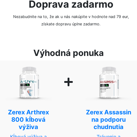
Doprava zadarmo
Nezabudnite na to, že ak u nás nakúpite v hodnote nad 79 eur,
získate dopravu úplne zadarmo.
Výhodná ponuka
Zerex Arthrex
Zerex Assassin
800 kĺbová
na podporu
výživa
chudnutia
Kĺbová výživa a
Trávenie a