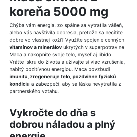
koreňa 5000 mg
Chýba vám energia, zo spálne sa vytratila vášeň,
alebo vás navštívila depresia, pretože sa necítite
dobre vo vlastnej koži? Využite spojenie cenných
vitamínov a minerálov
ukrytých v superpotravine
Maca a nakopnite svoje telo, myseľ aj libido.
Vráťte iskru do života a užívajte si viac vzrušenia,
nabitý pozitívnou energiou. Maca povzbudí
imunitu, zregeneruje telo, pozdvihne fyzickú
kondíciu
a zabezpečí, aby sa láska nevytratila z
partnerského vzťahu.
Vykročte do dňa s
dobrou náladou a plný
energie