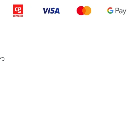
Copyright © 2015-2025 iZerex.sk Všetky práva
vyhradené.
izerex.sk
izerex.cz
izerex.hu