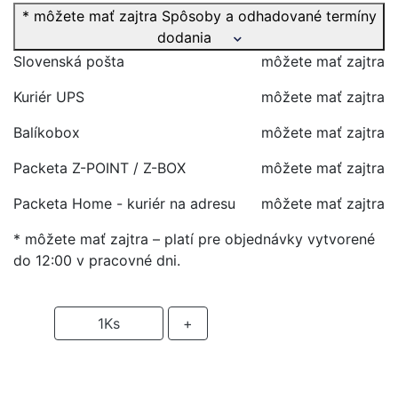
* môžete mať zajtra
Spôsoby a odhadované termíny
dodania
Slovenská pošta
môžete mať zajtra
Kuriér UPS
môžete mať zajtra
Balíkobox
môžete mať zajtra
Packeta Z-POINT / Z-BOX
môžete mať zajtra
Packeta Home - kuriér na adresu
môžete mať zajtra
* môžete mať zajtra – platí pre objednávky vytvorené
do 12:00 v pracovné dni.
-
1
Ks
+
PRIDAŤ DO KOŠIKA