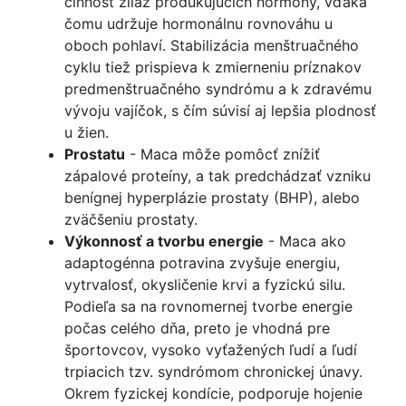
činnosť žliaz produkujúcich hormóny, vďaka
čomu udržuje hormonálnu rovnováhu u
oboch pohlaví. Stabilizácia menštruačného
cyklu tiež prispieva k zmierneniu príznakov
predmenštruačného syndrómu a k zdravému
vývoju vajíčok, s čím súvisí aj lepšia plodnosť
u žien.
Prostatu
- Maca môže pomôcť znížiť
zápalové proteíny, a tak predchádzať vzniku
benígnej hyperplázie prostaty (BHP), alebo
zväčšeniu prostaty.
Výkonnosť a tvorbu energie
- Maca ako
adaptogénna potravina zvyšuje energiu,
vytrvalosť, okysličenie krvi a fyzickú silu.
Podieľa sa na rovnomernej tvorbe energie
počas celého dňa, preto je vhodná pre
športovcov, vysoko vyťažených ľudí a ľudí
trpiacich tzv. syndrómom chronickej únavy.
Okrem fyzickej kondície, podporuje hojenie