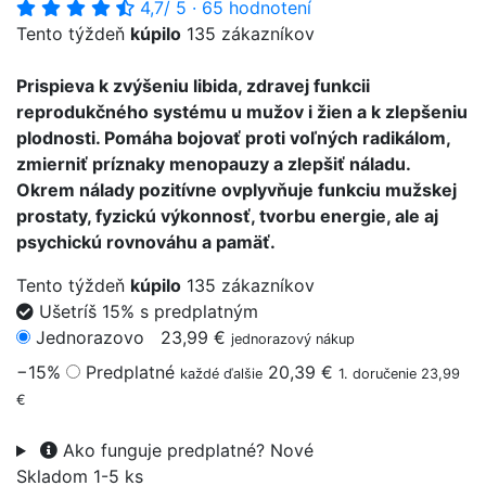
4,7
/ 5
·
65 hodnotení
Tento týždeň
kúpilo
135 zákazníkov
Prispieva k zvýšeniu libida, zdravej funkcii
reprodukčného systému u mužov i žien a k zlepšeniu
plodnosti. Pomáha bojovať proti voľných radikálom,
zmierniť príznaky menopauzy a zlepšiť náladu.
Okrem nálady pozitívne ovplyvňuje funkciu mužskej
prostaty, fyzickú výkonnosť, tvorbu energie, ale aj
psychickú rovnováhu a pamäť.
Tento týždeň
kúpilo
135 zákazníkov
Ušetríš 15% s predplatným
Jednorazovo
23,99 €
jednorazový nákup
−15%
Predplatné
20,39 €
každé ďalšie
1. doručenie 23,99
€
Ako funguje predplatné?
Nové
Skladom 1-5 ks