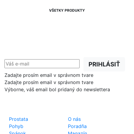
VŠETKY PRODUKTY
NEWSLETTER
Zľavy, akcie a novinky
prednostne na Váš e-mail.
PRIHLÁSIŤ
Zadajte prosím email v správnom tvare
Zadajte prosím email v správnom tvare
Výborne, váš email bol pridaný do newslettera
Shop
Dôležité odkazy
Prostata
O nás
Pohyb
Poradňa
Spánok
Magazín