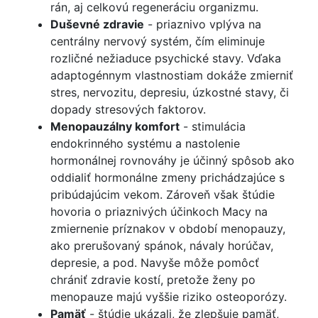
rán, aj celkovú regeneráciu organizmu.
Duševné zdravie
- priaznivo vplýva na
centrálny nervový systém, čím eliminuje
rozličné nežiaduce psychické stavy. Vďaka
adaptogénnym vlastnostiam dokáže zmierniť
stres, nervozitu, depresiu, úzkostné stavy, či
dopady stresových faktorov.
Menopauzálny komfort
- stimulácia
endokrinného systému a nastolenie
hormonálnej rovnováhy je účinný spôsob ako
oddialiť hormonálne zmeny prichádzajúce s
pribúdajúcim vekom. Zároveň však štúdie
hovoria o priaznivých účinkoch Macy na
zmiernenie príznakov v období menopauzy,
ako prerušovaný spánok, návaly horúčav,
depresie, a pod. Navyše môže pomôcť
chrániť zdravie kostí, pretože ženy po
menopauze majú vyššie riziko osteoporózy.
Pamäť
- štúdie ukázali, že zlepšuje pamäť,