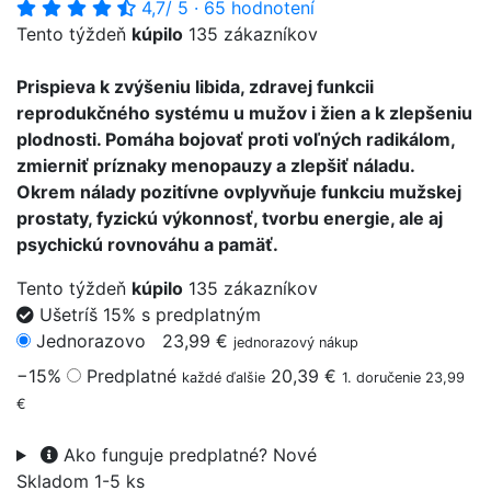
4,7
/ 5
·
65 hodnotení
Tento týždeň
kúpilo
135 zákazníkov
Prispieva k zvýšeniu libida, zdravej funkcii
reprodukčného systému u mužov i žien a k zlepšeniu
plodnosti. Pomáha bojovať proti voľných radikálom,
zmierniť príznaky menopauzy a zlepšiť náladu.
Okrem nálady pozitívne ovplyvňuje funkciu mužskej
prostaty, fyzickú výkonnosť, tvorbu energie, ale aj
psychickú rovnováhu a pamäť.
Tento týždeň
kúpilo
135 zákazníkov
Ušetríš 15% s predplatným
Jednorazovo
23,99 €
jednorazový nákup
−15%
Predplatné
20,39 €
každé ďalšie
1. doručenie 23,99
€
Ako funguje predplatné?
Nové
Skladom 1-5 ks