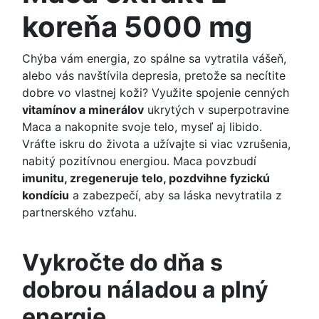
koreňa 5000 mg
Chýba vám energia, zo spálne sa vytratila vášeň,
alebo vás navštívila depresia, pretože sa necítite
dobre vo vlastnej koži? Využite spojenie cenných
vitamínov a minerálov
ukrytých v superpotravine
Maca a nakopnite svoje telo, myseľ aj libido.
Vráťte iskru do života a užívajte si viac vzrušenia,
nabitý pozitívnou energiou. Maca povzbudí
imunitu, zregeneruje telo, pozdvihne fyzickú
kondíciu
a zabezpečí, aby sa láska nevytratila z
partnerského vzťahu.
Vykročte do dňa s
dobrou náladou a plný
energie