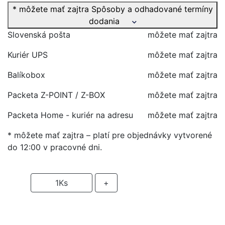
* môžete mať zajtra
Spôsoby a odhadované termíny
dodania
Slovenská pošta
môžete mať zajtra
Kuriér UPS
môžete mať zajtra
Balíkobox
môžete mať zajtra
Packeta Z-POINT / Z-BOX
môžete mať zajtra
Packeta Home - kuriér na adresu
môžete mať zajtra
* môžete mať zajtra – platí pre objednávky vytvorené
do 12:00 v pracovné dni.
-
1
Ks
+
PRIDAŤ DO KOŠIKA