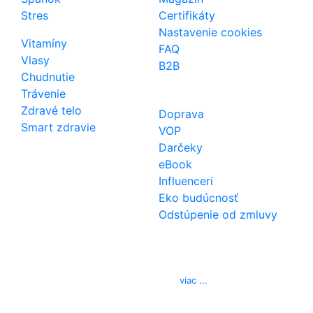
Stres
Certifikáty
Nastavenie cookies
Vitamíny
FAQ
Vlasy
B2B
Chudnutie
Trávenie
Zdravé telo
Doprava
Smart zdravie
VOP
Darčeky
eBook
Influenceri
Eko budúcnosť
Odstúpenie od zmluvy
Kontakt
Telefón
0850 444 777
E-mail
info@izerex.sk
viac ...