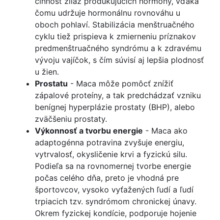
činnosť žliaz produkujúcich hormóny, vďaka
čomu udržuje hormonálnu rovnováhu u
oboch pohlaví. Stabilizácia menštruačného
cyklu tiež prispieva k zmierneniu príznakov
predmenštruačného syndrómu a k zdravému
vývoju vajíčok, s čím súvisí aj lepšia plodnosť
u žien.
Prostatu
- Maca môže pomôcť znížiť
zápalové proteíny, a tak predchádzať vzniku
benígnej hyperplázie prostaty (BHP), alebo
zväčšeniu prostaty.
Výkonnosť a tvorbu energie
- Maca ako
adaptogénna potravina zvyšuje energiu,
vytrvalosť, okysličenie krvi a fyzickú silu.
Podieľa sa na rovnomernej tvorbe energie
počas celého dňa, preto je vhodná pre
športovcov, vysoko vyťažených ľudí a ľudí
trpiacich tzv. syndrómom chronickej únavy.
Okrem fyzickej kondície, podporuje hojenie