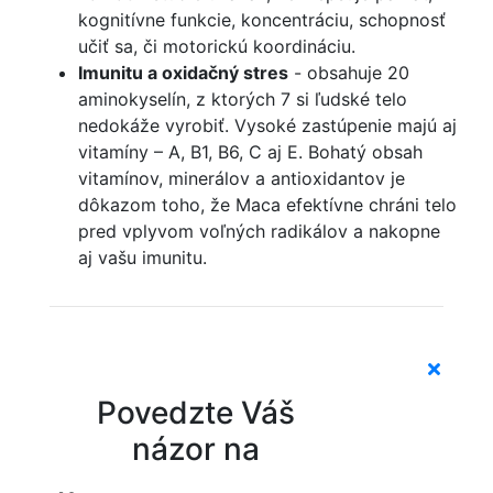
kognitívne funkcie, koncentráciu, schopnosť
učiť sa, či motorickú koordináciu.
Imunitu a oxidačný stres
- obsahuje 20
aminokyselín, z ktorých 7 si ľudské telo
nedokáže vyrobiť. Vysoké zastúpenie majú aj
vitamíny – A, B1, B6, C aj E. Bohatý obsah
vitamínov, minerálov a antioxidantov je
dôkazom toho, že Maca efektívne chráni telo
pred vplyvom voľných radikálov a nakopne
aj vašu imunitu.
Povedzte Váš
názor na