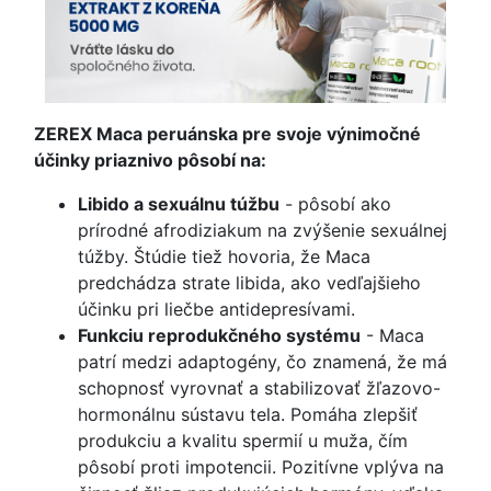
ZEREX Maca peruánska pre svoje výnimočné
účinky priaznivo pôsobí na:
Libido a sexuálnu túžbu
- pôsobí ako
prírodné afrodiziakum na zvýšenie sexuálnej
túžby. Štúdie tiež hovoria, že Maca
predchádza strate libida, ako vedľajšieho
účinku pri liečbe antidepresívami.
Funkciu reprodukčného systému
- Maca
patrí medzi adaptogény, čo znamená, že má
schopnosť vyrovnať a stabilizovať žľazovo-
hormonálnu sústavu tela. Pomáha zlepšiť
produkciu a kvalitu spermií u muža, čím
pôsobí proti impotencii. Pozitívne vplýva na