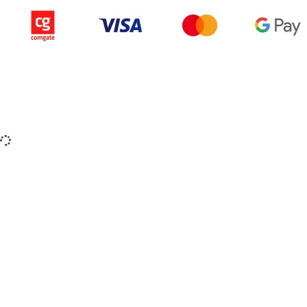
Copyright © 2015-2025 iZerex.sk Všetky práva
vyhradené.
izerex.sk
izerex.cz
izerex.hu