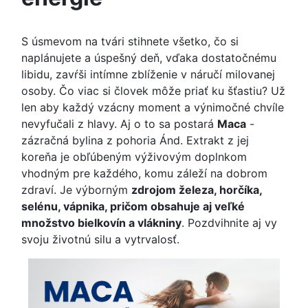
S úsmevom na tvári stihnete všetko, čo si
naplánujete a úspešný deň, vďaka dostatočnému
libidu, zavŕši intímne zblíženie v náručí milovanej
osoby. Čo viac si človek môže priať ku šťastiu? Už
len aby každý vzácny moment a výnimočné chvíle
nevyfučali z hlavy. Aj o to sa postará
Maca
-
zázračná bylina z pohoria Ánd. Extrakt z jej
koreňa je obľúbeným výživovým doplnkom
vhodným pre každého, komu záleží na dobrom
zdraví. Je výborným
zdrojom železa, horčíka,
selénu, vápnika, pričom obsahuje aj veľké
množstvo bielkovín a vlákniny
. Pozdvihnite aj vy
svoju životnú silu a vytrvalosť.