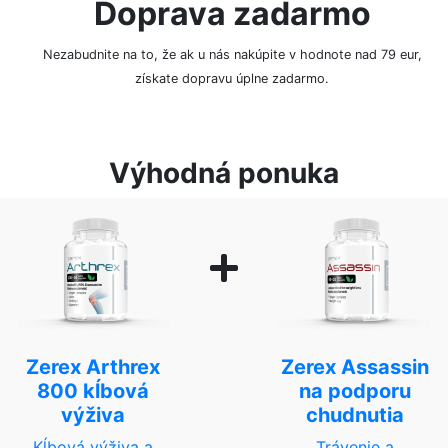
Doprava zadarmo
Nezabudnite na to, že ak u nás nakúpite v hodnote nad 79 eur,
získate dopravu úplne zadarmo.
Výhodná ponuka
Zerex Arthrex
Zerex Assassin
800 kĺbová
na podporu
výživa
chudnutia
Kĺbová výživa a
Trávenie a