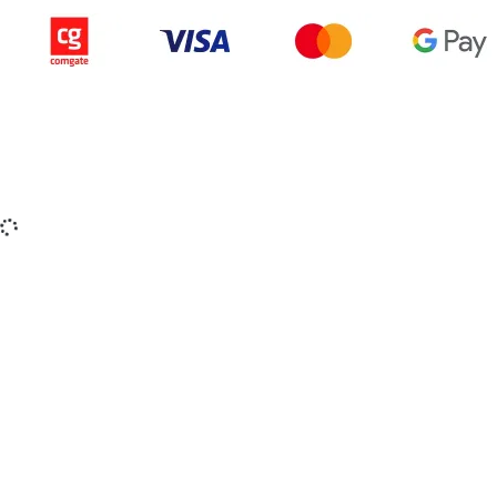
Copyright © 2015-2025 iZerex.sk Všetky práva
vyhradené.
izerex.sk
izerex.cz
izerex.hu