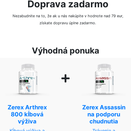
Doprava zadarmo
Nezabudnite na to, že ak u nás nakúpite v hodnote nad 79 eur,
získate dopravu úplne zadarmo.
Výhodná ponuka
Zerex Arthrex
Zerex Assassin
800 kĺbová
na podporu
výživa
chudnutia
Kĺbová výživa a
Trávenie a