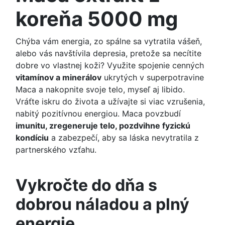
koreňa 5000 mg
Chýba vám energia, zo spálne sa vytratila vášeň,
alebo vás navštívila depresia, pretože sa necítite
dobre vo vlastnej koži? Využite spojenie cenných
vitamínov a minerálov
ukrytých v superpotravine
Maca a nakopnite svoje telo, myseľ aj libido.
Vráťte iskru do života a užívajte si viac vzrušenia,
nabitý pozitívnou energiou. Maca povzbudí
imunitu, zregeneruje telo, pozdvihne fyzickú
kondíciu
a zabezpečí, aby sa láska nevytratila z
partnerského vzťahu.
Vykročte do dňa s
dobrou náladou a plný
energie