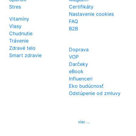
Stres
Certifikáty
Nastavenie cookies
Vitamíny
FAQ
Vlasy
B2B
Chudnutie
Trávenie
Zdravé telo
Doprava
Smart zdravie
VOP
Darčeky
eBook
Influenceri
Eko budúcnosť
Odstúpenie od zmluvy
Kontakt
Telefón
0850 444 777
E-mail
info@izerex.sk
viac ...