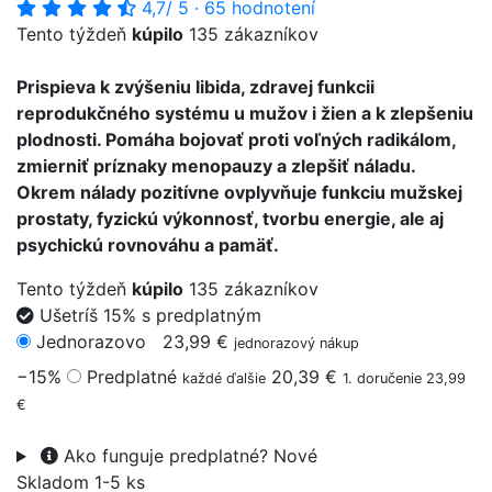
4,7
/ 5
·
65 hodnotení
Tento týždeň
kúpilo
135 zákazníkov
Prispieva k zvýšeniu libida, zdravej funkcii
reprodukčného systému u mužov i žien a k zlepšeniu
plodnosti. Pomáha bojovať proti voľných radikálom,
zmierniť príznaky menopauzy a zlepšiť náladu.
Okrem nálady pozitívne ovplyvňuje funkciu mužskej
prostaty, fyzickú výkonnosť, tvorbu energie, ale aj
psychickú rovnováhu a pamäť.
Tento týždeň
kúpilo
135 zákazníkov
Ušetríš 15% s predplatným
Jednorazovo
23,99 €
jednorazový nákup
−15%
Predplatné
20,39 €
každé ďalšie
1. doručenie 23,99
€
Ako funguje predplatné?
Nové
Skladom 1-5 ks