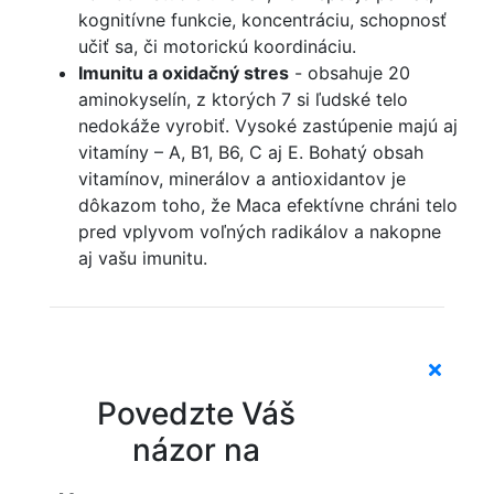
kognitívne funkcie, koncentráciu, schopnosť
učiť sa, či motorickú koordináciu.
Imunitu a oxidačný stres
- obsahuje 20
aminokyselín, z ktorých 7 si ľudské telo
nedokáže vyrobiť. Vysoké zastúpenie majú aj
vitamíny – A, B1, B6, C aj E. Bohatý obsah
vitamínov, minerálov a antioxidantov je
dôkazom toho, že Maca efektívne chráni telo
pred vplyvom voľných radikálov a nakopne
aj vašu imunitu.
Povedzte Váš
názor na