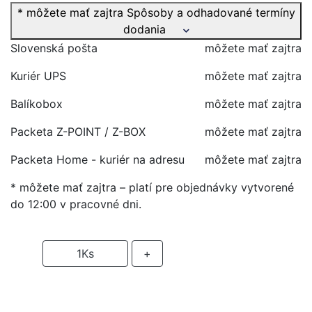
* môžete mať zajtra
Spôsoby a odhadované termíny
dodania
Slovenská pošta
môžete mať zajtra
Kuriér UPS
môžete mať zajtra
Balíkobox
môžete mať zajtra
Packeta Z-POINT / Z-BOX
môžete mať zajtra
Packeta Home - kuriér na adresu
môžete mať zajtra
* môžete mať zajtra – platí pre objednávky vytvorené
do 12:00 v pracovné dni.
-
1
Ks
+
PRIDAŤ DO KOŠIKA