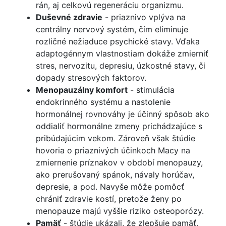
rán, aj celkovú regeneráciu organizmu.
Duševné zdravie
- priaznivo vplýva na
centrálny nervový systém, čím eliminuje
rozličné nežiaduce psychické stavy. Vďaka
adaptogénnym vlastnostiam dokáže zmierniť
stres, nervozitu, depresiu, úzkostné stavy, či
dopady stresových faktorov.
Menopauzálny komfort
- stimulácia
endokrinného systému a nastolenie
hormonálnej rovnováhy je účinný spôsob ako
oddialiť hormonálne zmeny prichádzajúce s
pribúdajúcim vekom. Zároveň však štúdie
hovoria o priaznivých účinkoch Macy na
zmiernenie príznakov v období menopauzy,
ako prerušovaný spánok, návaly horúčav,
depresie, a pod. Navyše môže pomôcť
chrániť zdravie kostí, pretože ženy po
menopauze majú vyššie riziko osteoporózy.
Pamäť
- štúdie ukázali, že zlepšuje pamäť,