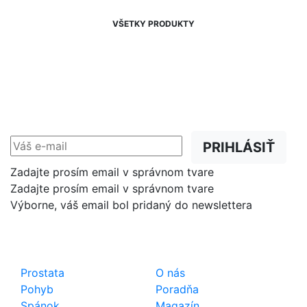
VŠETKY PRODUKTY
NEWSLETTER
Zľavy, akcie a novinky
prednostne na Váš e-mail.
PRIHLÁSIŤ
Zadajte prosím email v správnom tvare
Zadajte prosím email v správnom tvare
Výborne, váš email bol pridaný do newslettera
Shop
Dôležité odkazy
Prostata
O nás
Pohyb
Poradňa
Spánok
Magazín