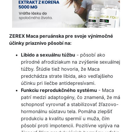
ZEREX Maca peruánska pre svoje výnimočné
účinky priaznivo pôsobí na:
Libido a sexuálnu túžbu
- pôsobí ako
prírodné afrodiziakum na zvýšenie sexuálnej
túžby. Štúdie tiež hovoria, že Maca
predchádza strate libida, ako vedľajšieho
účinku pri liečbe antidepresívami.
Funkciu reprodukčného systému
- Maca
patrí medzi adaptogény, čo znamená, že má
schopnosť vyrovnať a stabilizovať žľazovo-
hormonálnu sústavu tela. Pomáha zlepšiť
produkciu a kvalitu spermií u muža, čím
pôsobí proti impotencii. Pozitívne vplýva na