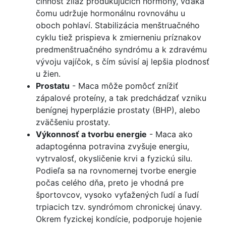
činnosť žliaz produkujúcich hormóny, vďaka
čomu udržuje hormonálnu rovnováhu u
oboch pohlaví. Stabilizácia menštruačného
cyklu tiež prispieva k zmierneniu príznakov
predmenštruačného syndrómu a k zdravému
vývoju vajíčok, s čím súvisí aj lepšia plodnosť
u žien.
Prostatu
- Maca môže pomôcť znížiť
zápalové proteíny, a tak predchádzať vzniku
benígnej hyperplázie prostaty (BHP), alebo
zväčšeniu prostaty.
Výkonnosť a tvorbu energie
- Maca ako
adaptogénna potravina zvyšuje energiu,
vytrvalosť, okysličenie krvi a fyzickú silu.
Podieľa sa na rovnomernej tvorbe energie
počas celého dňa, preto je vhodná pre
športovcov, vysoko vyťažených ľudí a ľudí
trpiacich tzv. syndrómom chronickej únavy.
Okrem fyzickej kondície, podporuje hojenie