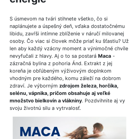
S úsmevom na tvári stihnete všetko, čo si
naplánujete a úspešný deň, vďaka dostatočnému
libidu, zavŕši intímne zblíženie v náručí milovanej
osoby. Čo viac si človek môže priať ku šťastiu? Už
len aby každý vzácny moment a výnimočné chvíle
nevyfučali z hlavy. Aj o to sa postará
Maca
-
zázračná bylina z pohoria Ánd. Extrakt z jej
koreňa je obľúbeným výživovým doplnkom
vhodným pre každého, komu záleží na dobrom
zdraví. Je výborným
zdrojom železa, horčíka,
selénu, vápnika, pričom obsahuje aj veľké
množstvo bielkovín a vlákniny
. Pozdvihnite aj vy
svoju životnú silu a vytrvalosť.