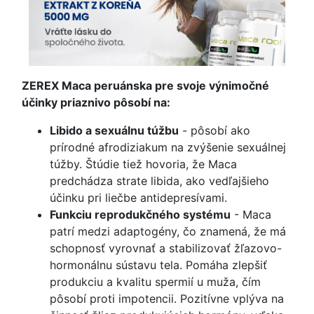
ZEREX Maca peruánska pre svoje výnimočné
účinky priaznivo pôsobí na:
Libido a sexuálnu túžbu
- pôsobí ako
prírodné afrodiziakum na zvýšenie sexuálnej
túžby. Štúdie tiež hovoria, že Maca
predchádza strate libida, ako vedľajšieho
účinku pri liečbe antidepresívami.
Funkciu reprodukčného systému
- Maca
patrí medzi adaptogény, čo znamená, že má
schopnosť vyrovnať a stabilizovať žľazovo-
hormonálnu sústavu tela. Pomáha zlepšiť
produkciu a kvalitu spermií u muža, čím
pôsobí proti impotencii. Pozitívne vplýva na