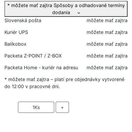
* môžete mať zajtra
Spôsoby a odhadované termíny
dodania
Slovenská pošta
môžete mať zajtra
Kuriér UPS
môžete mať zajtra
Balíkobox
môžete mať zajtra
Packeta Z-POINT / Z-BOX
môžete mať zajtra
Packeta Home - kuriér na adresu
môžete mať zajtra
* môžete mať zajtra – platí pre objednávky vytvorené
do 12:00 v pracovné dni.
-
1
Ks
+
PRIDAŤ DO KOŠIKA