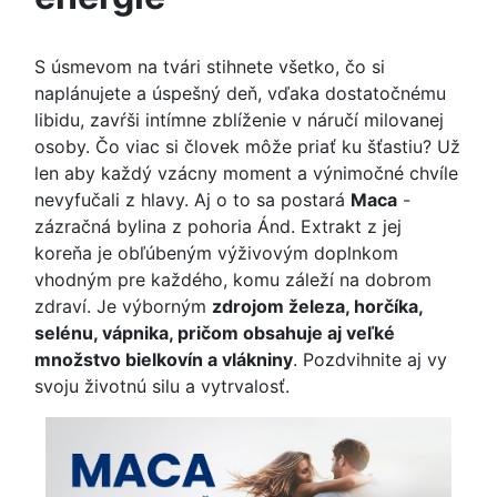
S úsmevom na tvári stihnete všetko, čo si
naplánujete a úspešný deň, vďaka dostatočnému
libidu, zavŕši intímne zblíženie v náručí milovanej
osoby. Čo viac si človek môže priať ku šťastiu? Už
len aby každý vzácny moment a výnimočné chvíle
nevyfučali z hlavy. Aj o to sa postará
Maca
-
zázračná bylina z pohoria Ánd. Extrakt z jej
koreňa je obľúbeným výživovým doplnkom
vhodným pre každého, komu záleží na dobrom
zdraví. Je výborným
zdrojom železa, horčíka,
selénu, vápnika, pričom obsahuje aj veľké
množstvo bielkovín a vlákniny
. Pozdvihnite aj vy
svoju životnú silu a vytrvalosť.