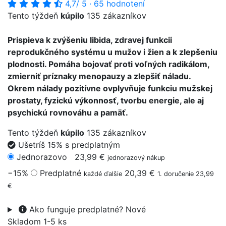
4,7
/ 5
·
65 hodnotení
Tento týždeň
kúpilo
135 zákazníkov
Prispieva k zvýšeniu libida, zdravej funkcii
reprodukčného systému u mužov i žien a k zlepšeniu
plodnosti. Pomáha bojovať proti voľných radikálom,
zmierniť príznaky menopauzy a zlepšiť náladu.
Okrem nálady pozitívne ovplyvňuje funkciu mužskej
prostaty, fyzickú výkonnosť, tvorbu energie, ale aj
psychickú rovnováhu a pamäť.
Tento týždeň
kúpilo
135 zákazníkov
Ušetríš 15% s predplatným
Jednorazovo
23,99 €
jednorazový nákup
−15%
Predplatné
20,39 €
každé ďalšie
1. doručenie 23,99
€
Ako funguje predplatné?
Nové
Skladom 1-5 ks