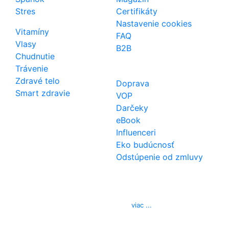
Stres
Certifikáty
Nastavenie cookies
Vitamíny
FAQ
Vlasy
B2B
Chudnutie
Trávenie
Zdravé telo
Doprava
Smart zdravie
VOP
Darčeky
eBook
Influenceri
Eko budúcnosť
Odstúpenie od zmluvy
Kontakt
Telefón
0850 444 777
E-mail
info@izerex.sk
viac ...