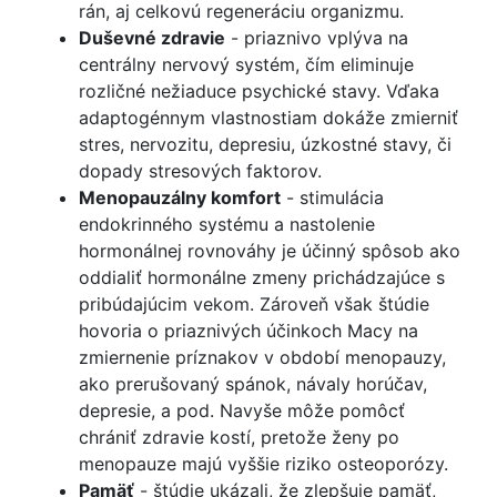
rán, aj celkovú regeneráciu organizmu.
Duševné zdravie
- priaznivo vplýva na
centrálny nervový systém, čím eliminuje
rozličné nežiaduce psychické stavy. Vďaka
adaptogénnym vlastnostiam dokáže zmierniť
stres, nervozitu, depresiu, úzkostné stavy, či
dopady stresových faktorov.
Menopauzálny komfort
- stimulácia
endokrinného systému a nastolenie
hormonálnej rovnováhy je účinný spôsob ako
oddialiť hormonálne zmeny prichádzajúce s
pribúdajúcim vekom. Zároveň však štúdie
hovoria o priaznivých účinkoch Macy na
zmiernenie príznakov v období menopauzy,
ako prerušovaný spánok, návaly horúčav,
depresie, a pod. Navyše môže pomôcť
chrániť zdravie kostí, pretože ženy po
menopauze majú vyššie riziko osteoporózy.
Pamäť
- štúdie ukázali, že zlepšuje pamäť,