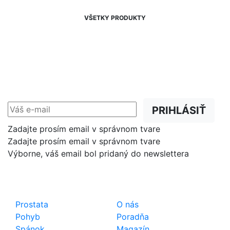
VŠETKY PRODUKTY
NEWSLETTER
Zľavy, akcie a novinky
prednostne na Váš e-mail.
PRIHLÁSIŤ
Zadajte prosím email v správnom tvare
Zadajte prosím email v správnom tvare
Výborne, váš email bol pridaný do newslettera
Shop
Dôležité odkazy
Prostata
O nás
Pohyb
Poradňa
Spánok
Magazín