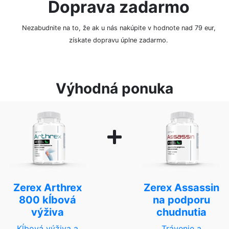
Doprava zadarmo
Nezabudnite na to, že ak u nás nakúpite v hodnote nad 79 eur,
získate dopravu úplne zadarmo.
Výhodná ponuka
Zerex Arthrex
Zerex Assassin
800 kĺbová
na podporu
výživa
chudnutia
Kĺbová výživa a
Trávenie a