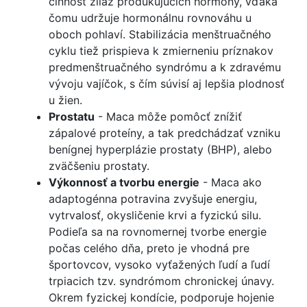
činnosť žliaz produkujúcich hormóny, vďaka
čomu udržuje hormonálnu rovnováhu u
oboch pohlaví. Stabilizácia menštruačného
cyklu tiež prispieva k zmierneniu príznakov
predmenštruačného syndrómu a k zdravému
vývoju vajíčok, s čím súvisí aj lepšia plodnosť
u žien.
Prostatu
- Maca môže pomôcť znížiť
zápalové proteíny, a tak predchádzať vzniku
benígnej hyperplázie prostaty (BHP), alebo
zväčšeniu prostaty.
Výkonnosť a tvorbu energie
- Maca ako
adaptogénna potravina zvyšuje energiu,
vytrvalosť, okysličenie krvi a fyzickú silu.
Podieľa sa na rovnomernej tvorbe energie
počas celého dňa, preto je vhodná pre
športovcov, vysoko vyťažených ľudí a ľudí
trpiacich tzv. syndrómom chronickej únavy.
Okrem fyzickej kondície, podporuje hojenie