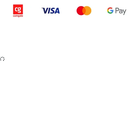
Copyright © 2015-2025 iZerex.sk Všetky práva
vyhradené.
izerex.sk
izerex.cz
izerex.hu