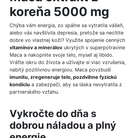
koreňa 5000 mg
Chýba vám energia, zo spálne sa vytratila vášeň,
alebo vás navštívila depresia, pretože sa necítite
dobre vo vlastnej koži? Využite spojenie cenných
vitamínov a minerálov
ukrytých v superpotravine
Maca a nakopnite svoje telo, myseľ aj libido.
Vráťte iskru do života a užívajte si viac vzrušenia,
nabitý pozitívnou energiou. Maca povzbudí
imunitu, zregeneruje telo, pozdvihne fyzickú
kondíciu
a zabezpečí, aby sa láska nevytratila z
partnerského vzťahu.
Vykročte do dňa s
dobrou náladou a plný
energie