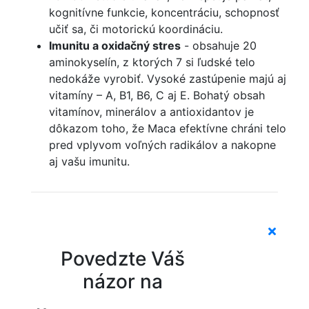
kognitívne funkcie, koncentráciu, schopnosť
učiť sa, či motorickú koordináciu.
Imunitu a oxidačný stres
- obsahuje 20
aminokyselín, z ktorých 7 si ľudské telo
nedokáže vyrobiť. Vysoké zastúpenie majú aj
vitamíny – A, B1, B6, C aj E. Bohatý obsah
vitamínov, minerálov a antioxidantov je
dôkazom toho, že Maca efektívne chráni telo
pred vplyvom voľných radikálov a nakopne
aj vašu imunitu.
Povedzte Váš
názor na