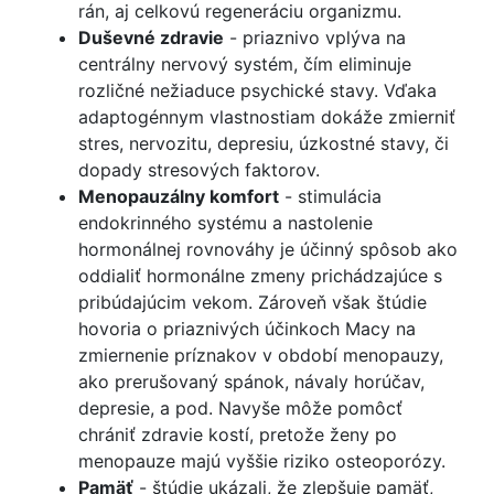
rán, aj celkovú regeneráciu organizmu.
Duševné zdravie
- priaznivo vplýva na
centrálny nervový systém, čím eliminuje
rozličné nežiaduce psychické stavy. Vďaka
adaptogénnym vlastnostiam dokáže zmierniť
stres, nervozitu, depresiu, úzkostné stavy, či
dopady stresových faktorov.
Menopauzálny komfort
- stimulácia
endokrinného systému a nastolenie
hormonálnej rovnováhy je účinný spôsob ako
oddialiť hormonálne zmeny prichádzajúce s
pribúdajúcim vekom. Zároveň však štúdie
hovoria o priaznivých účinkoch Macy na
zmiernenie príznakov v období menopauzy,
ako prerušovaný spánok, návaly horúčav,
depresie, a pod. Navyše môže pomôcť
chrániť zdravie kostí, pretože ženy po
menopauze majú vyššie riziko osteoporózy.
Pamäť
- štúdie ukázali, že zlepšuje pamäť,