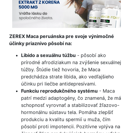
ZEREX Maca peruánska pre svoje výnimočné
účinky priaznivo pôsobí na:
Libido a sexuálnu túžbu
- pôsobí ako
prírodné afrodiziakum na zvýšenie sexuálnej
túžby. Štúdie tiež hovoria, že Maca
predchádza strate libida, ako vedľajšieho
účinku pri liečbe antidepresívami.
Funkciu reprodukčného systému
- Maca
patrí medzi adaptogény, čo znamená, že má
schopnosť vyrovnať a stabilizovať žľazovo-
hormonálnu sústavu tela. Pomáha zlepšiť
produkciu a kvalitu spermií u muža, čím
pôsobí proti impotencii. Pozitívne vplýva na