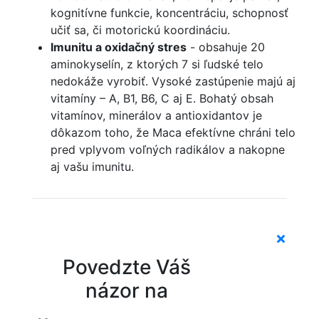
kognitívne funkcie, koncentráciu, schopnosť
učiť sa, či motorickú koordináciu.
Imunitu a oxidačný stres
- obsahuje 20
aminokyselín, z ktorých 7 si ľudské telo
nedokáže vyrobiť. Vysoké zastúpenie majú aj
vitamíny – A, B1, B6, C aj E. Bohatý obsah
vitamínov, minerálov a antioxidantov je
dôkazom toho, že Maca efektívne chráni telo
pred vplyvom voľných radikálov a nakopne
aj vašu imunitu.
Povedzte Váš
názor na