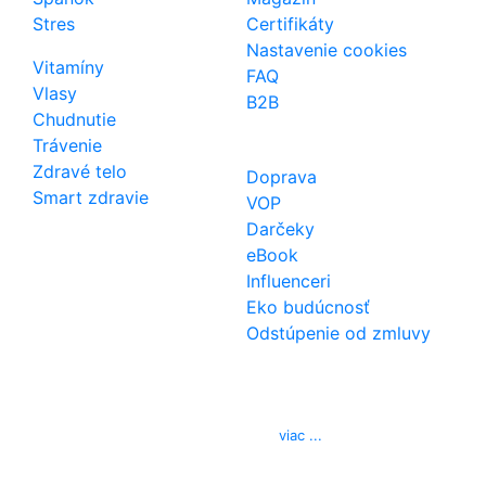
Stres
Certifikáty
Nastavenie cookies
Vitamíny
FAQ
Vlasy
B2B
Chudnutie
Trávenie
Zdravé telo
Doprava
Smart zdravie
VOP
Darčeky
eBook
Influenceri
Eko budúcnosť
Odstúpenie od zmluvy
Kontakt
Telefón
0850 444 777
E-mail
info@izerex.sk
viac ...