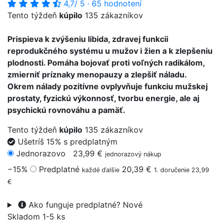
4,7
/ 5
·
65 hodnotení
Tento týždeň
kúpilo
135 zákazníkov
Prispieva k zvýšeniu libida, zdravej funkcii
reprodukčného systému u mužov i žien a k zlepšeniu
plodnosti. Pomáha bojovať proti voľných radikálom,
zmierniť príznaky menopauzy a zlepšiť náladu.
Okrem nálady pozitívne ovplyvňuje funkciu mužskej
prostaty, fyzickú výkonnosť, tvorbu energie, ale aj
psychickú rovnováhu a pamäť.
Tento týždeň
kúpilo
135 zákazníkov
Ušetríš 15% s predplatným
Jednorazovo
23,99 €
jednorazový nákup
−15%
Predplatné
20,39 €
každé ďalšie
1. doručenie 23,99
€
Ako funguje predplatné?
Nové
Skladom 1-5 ks