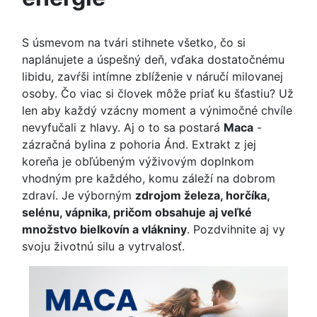
S úsmevom na tvári stihnete všetko, čo si
naplánujete a úspešný deň, vďaka dostatočnému
libidu, zavŕši intímne zblíženie v náručí milovanej
osoby. Čo viac si človek môže priať ku šťastiu? Už
len aby každý vzácny moment a výnimočné chvíle
nevyfučali z hlavy. Aj o to sa postará
Maca
-
zázračná bylina z pohoria Ánd. Extrakt z jej
koreňa je obľúbeným výživovým doplnkom
vhodným pre každého, komu záleží na dobrom
zdraví. Je výborným
zdrojom železa, horčíka,
selénu, vápnika, pričom obsahuje aj veľké
množstvo bielkovín a vlákniny
. Pozdvihnite aj vy
svoju životnú silu a vytrvalosť.