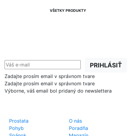
VŠETKY PRODUKTY
NEWSLETTER
Zľavy, akcie a novinky
prednostne na Váš e-mail.
PRIHLÁSIŤ
Zadajte prosím email v správnom tvare
Zadajte prosím email v správnom tvare
Výborne, váš email bol pridaný do newslettera
Shop
Dôležité odkazy
Prostata
O nás
Pohyb
Poradňa
Spánok
Magazín