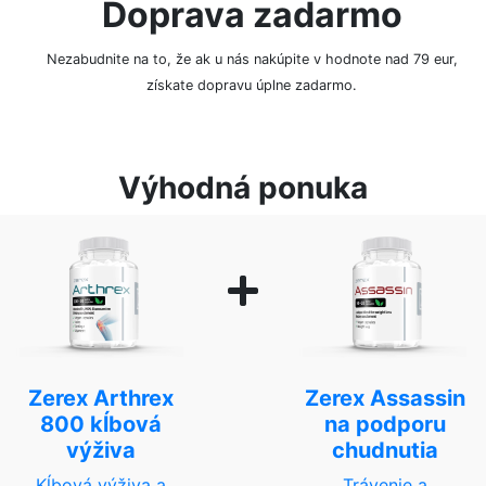
Doprava zadarmo
Nezabudnite na to, že ak u nás nakúpite v hodnote nad 79 eur,
získate dopravu úplne zadarmo.
Výhodná ponuka
Zerex Arthrex
Zerex Assassin
800 kĺbová
na podporu
výživa
chudnutia
Kĺbová výživa a
Trávenie a