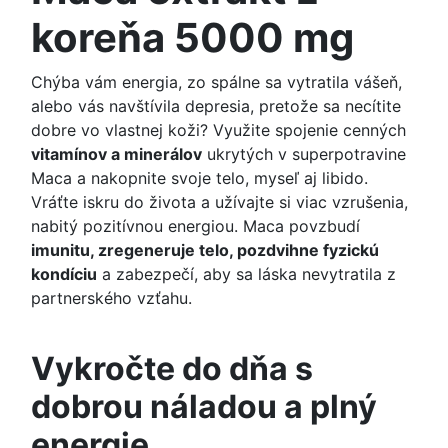
koreňa 5000 mg
Chýba vám energia, zo spálne sa vytratila vášeň,
alebo vás navštívila depresia, pretože sa necítite
dobre vo vlastnej koži? Využite spojenie cenných
vitamínov a minerálov
ukrytých v superpotravine
Maca a nakopnite svoje telo, myseľ aj libido.
Vráťte iskru do života a užívajte si viac vzrušenia,
nabitý pozitívnou energiou. Maca povzbudí
imunitu, zregeneruje telo, pozdvihne fyzickú
kondíciu
a zabezpečí, aby sa láska nevytratila z
partnerského vzťahu.
Vykročte do dňa s
dobrou náladou a plný
energie