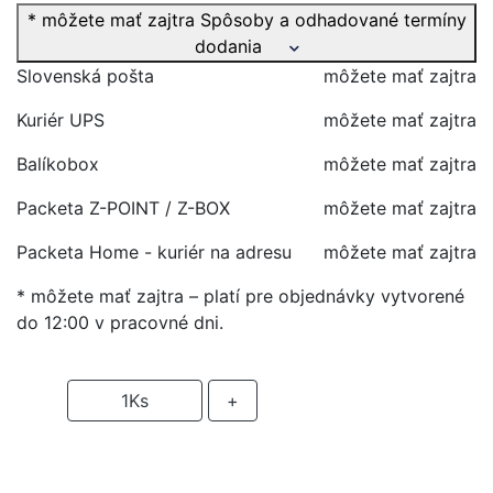
* môžete mať zajtra
Spôsoby a odhadované termíny
dodania
Slovenská pošta
môžete mať zajtra
Kuriér UPS
môžete mať zajtra
Balíkobox
môžete mať zajtra
Packeta Z-POINT / Z-BOX
môžete mať zajtra
Packeta Home - kuriér na adresu
môžete mať zajtra
* môžete mať zajtra – platí pre objednávky vytvorené
do 12:00 v pracovné dni.
-
1
Ks
+
PRIDAŤ DO KOŠIKA