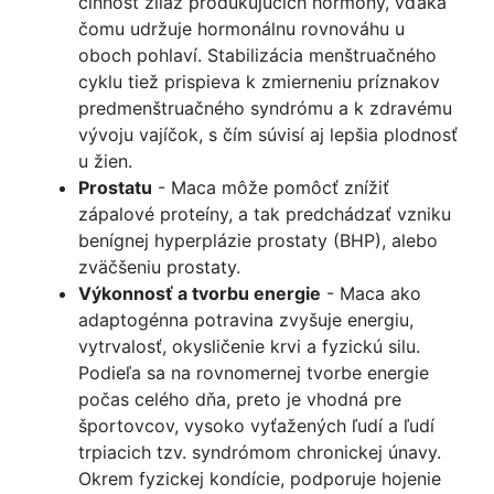
činnosť žliaz produkujúcich hormóny, vďaka
čomu udržuje hormonálnu rovnováhu u
oboch pohlaví. Stabilizácia menštruačného
cyklu tiež prispieva k zmierneniu príznakov
predmenštruačného syndrómu a k zdravému
vývoju vajíčok, s čím súvisí aj lepšia plodnosť
u žien.
Prostatu
- Maca môže pomôcť znížiť
zápalové proteíny, a tak predchádzať vzniku
benígnej hyperplázie prostaty (BHP), alebo
zväčšeniu prostaty.
Výkonnosť a tvorbu energie
- Maca ako
adaptogénna potravina zvyšuje energiu,
vytrvalosť, okysličenie krvi a fyzickú silu.
Podieľa sa na rovnomernej tvorbe energie
počas celého dňa, preto je vhodná pre
športovcov, vysoko vyťažených ľudí a ľudí
trpiacich tzv. syndrómom chronickej únavy.
Okrem fyzickej kondície, podporuje hojenie