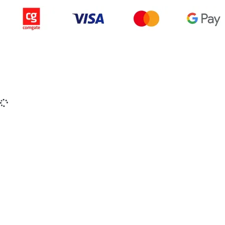
Copyright © 2015-2025 iZerex.sk Všetky práva
vyhradené.
izerex.sk
izerex.cz
izerex.hu