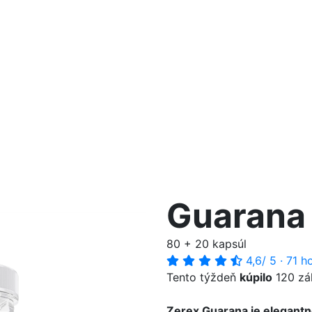
Guarana
80 + 20 kapsúl
4,6
/ 5
·
71 h
Tento týždeň
kúpilo
120 zá
Zerex Guarana je elegantn