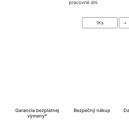
pracovné dni.
-
1
Ks
+
P
Garancia bezplatnej
Bezpečný nákup
Da
výmeny*