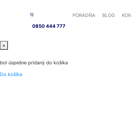
PORADŇA
BLOG
KO
0850 444 777
×
bol úspešne pridaný do košíka
Do košíka