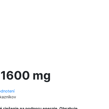
 1600 mg
odnotení
kazníkov
é riešenie na podporu energie. Obsahuje