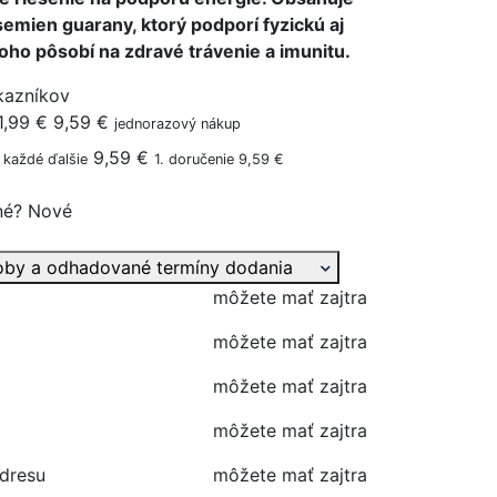
semien guarany, ktorý podporí fyzickú aj
toho pôsobí na zdravé trávenie a imunitu.
kazníkov
1,99 €
9,59 €
jednorazový nákup
9,59 €
každé ďalšie
1. doručenie 9,59 €
né?
Nové
oby a odhadované termíny dodania
môžete mať zajtra
môžete mať zajtra
môžete mať zajtra
môžete mať zajtra
adresu
môžete mať zajtra