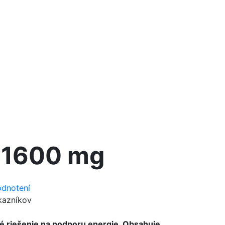
 1600 mg
odnotení
kazníkov
é riešenie na podporu energie. Obsahuje