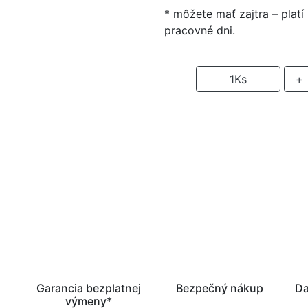
* môžete mať zajtra – plat
pracovné dni.
-
1
Ks
+
P
Garancia bezplatnej
Bezpečný nákup
Da
výmeny*