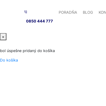
PORADŇA
BLOG
KO
0850 444 777
×
bol úspešne pridaný do košíka
Do košíka