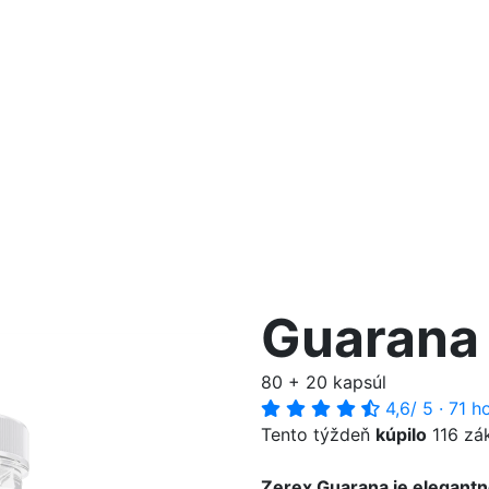
Guarana
80 + 20 kapsúl
4,6
/ 5
·
71 h
Tento týždeň
kúpilo
116 zá
Zerex Guarana je elegantn