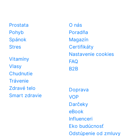
Shop
Dôležité odkazy
Prostata
O nás
Pohyb
Poradňa
Spánok
Magazín
Stres
Certifikáty
Nastavenie cookies
Vitamíny
FAQ
Vlasy
B2B
Chudnutie
Trávenie
Zdravé telo
Doprava
Smart zdravie
VOP
Darčeky
eBook
Influenceri
Eko budúcnosť
Odstúpenie od zmluvy