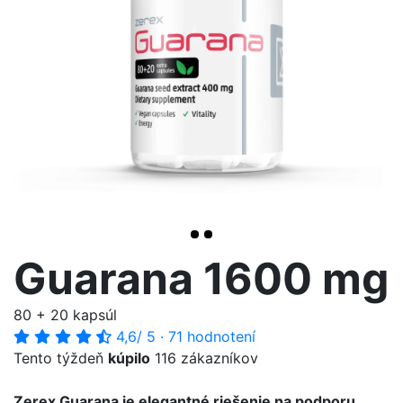
>
Guarana 1600 mg
80 + 20 kapsúl
4,6
/ 5
·
71 hodnotení
Tento týždeň
kúpilo
116 zákazníkov
Zerex Guarana je elegantné riešenie na podporu