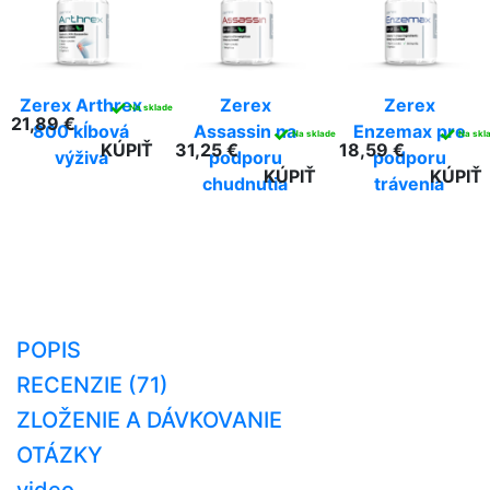
Zerex Arthrex
Zerex
Zerex
✓
Na sklade
21,89 €
800 kĺbová
Assassin na
Enzemax pre
✓
✓
Na sklade
Na skl
KÚPIŤ
31,25 €
18,59 €
výživa
podporu
podporu
KÚPIŤ
KÚPIŤ
chudnutia
trávenia
POPIS
RECENZIE (71)
ZLOŽENIE A DÁVKOVANIE
OTÁZKY