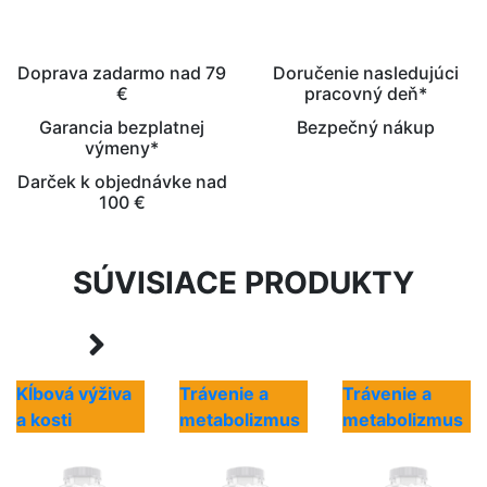
Doprava zadarmo nad 79
Doručenie nasledujúci
€
pracovný deň*
Garancia bezplatnej
Bezpečný nákup
výmeny*
Darček k objednávke nad
100 €
SÚVISIACE PRODUKTY
Kĺbová výživa
Trávenie a
Trávenie a
a kosti
metabolizmus
metabolizmus