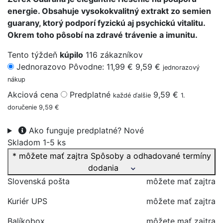
energie. Obsahuje vysokokvalitný extrakt zo semien
guarany, ktorý podporí fyzickú aj psychickú vitalitu.
Okrem toho pôsobí na zdravé trávenie a imunitu.
Tento týždeň
kúpilo
116 zákazníkov
Jednorazovo
Pôvodne: 11,99 €
9,59 €
jednorazový
nákup
Akciová cena
Predplatné
9,59 €
každé ďalšie
1.
doručenie 9,59 €
Ako funguje predplatné?
Nové
Skladom 1-5 ks
* môžete mať zajtra
Spôsoby a odhadované termíny
dodania
Slovenská pošta
môžete mať zajtra
Kuriér UPS
môžete mať zajtra
Balíkobox
môžete mať zajtra