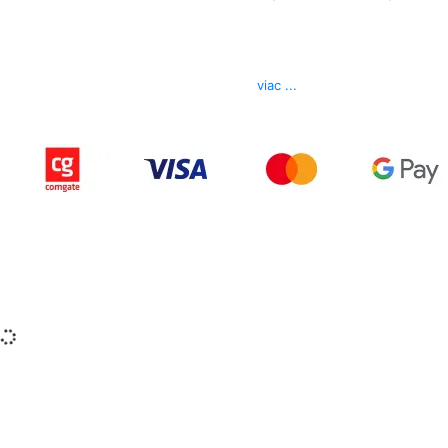
Kontakt
Telefón
0850 444 777
E-mail
info@izerex.sk
viac ...
Copyright © 2015-2025 iZerex.sk Všetky práva
vyhradené.
izerex.sk
izerex.cz
izerex.hu