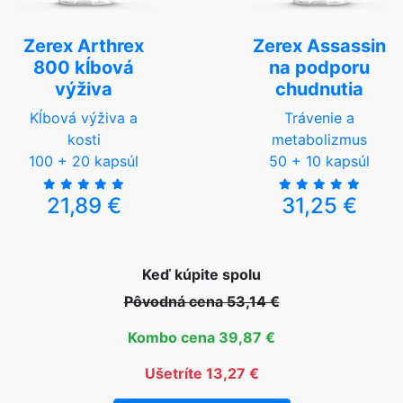
Zerex Arthrex
Zerex Assassin
800 kĺbová
na podporu
výživa
chudnutia
Kĺbová výživa a
Trávenie a
kosti
metabolizmus
100 + 20 kapsúl
50 + 10 kapsúl
21,89 €
31,25 €
Keď kúpite spolu
Pôvodná cena 53,14 €
Kombo cena 39,87 €
Ušetríte 13,27 €