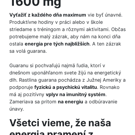
1600 mg
Vyťažiť z každého dňa maximum
vie byť únavné.
Produktívne hodiny v práci alebo v škole
striedame s tréningom a rôznymi aktivitami. Občas
potrebujeme malý zázrak, aby nám na konci dňa
ostala
energia pre tých najbližších
. A ten zázrak
sa volá guarana.
Guaranu si pochvaľujú najmä ľudia, ktorí v
dnešnom uponáhľanom svete žijú na energetický
dlh. Rastlina guarana pochádza z Južnej Ameriky a
podporuje
fyzickú a psychickú vitalitu
. Rovnako
má aj pozitívny
vplyv na imunitný systém
.
Zameriava sa pritom
na energiu
a odbúravanie
únavy.
Všetci vieme, že naša
energia pramení z