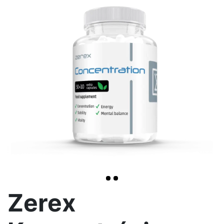
>
Zerex