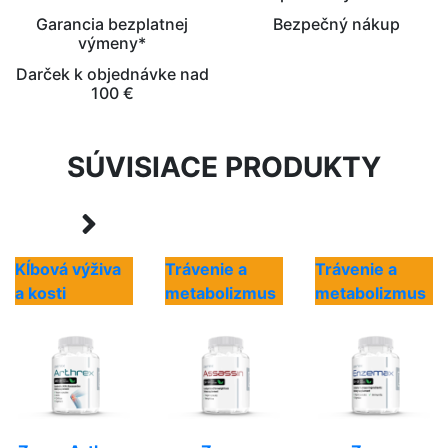
Garancia bezplatnej
Bezpečný nákup
výmeny*
Darček k objednávke nad
100 €
SÚVISIACE PRODUKTY
Kĺbová výživa
Trávenie a
Trávenie a
a kosti
metabolizmus
metabolizmus