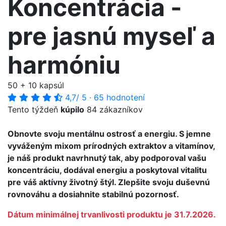
Koncentrácia -
pre jasnú myseľ a
harmóniu
50 + 10 kapsúl
4,7
/ 5
·
65 hodnotení
Tento týždeň
kúpilo
84 zákazníkov
Obnovte svoju mentálnu ostrosť a energiu. S jemne
vyváženým mixom prírodných extraktov a vitamínov,
je náš produkt navrhnutý tak, aby podporoval vašu
koncentráciu, dodával energiu a poskytoval vitalitu
pre váš aktívny životný štýl. Zlepšite svoju duševnú
rovnováhu a dosiahnite stabilnú pozornosť.
Dátum minimálnej trvanlivosti produktu je 31.7.2026.