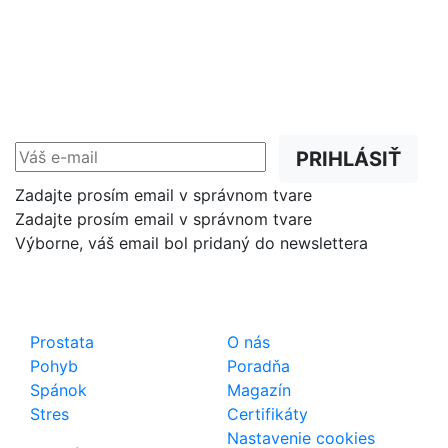
NEWSLETTER
Zľavy, akcie a novinky
prednostne na Váš e-mail.
PRIHLÁSIŤ
Zadajte prosím email v správnom tvare
Zadajte prosím email v správnom tvare
Výborne, váš email bol pridaný do newslettera
Shop
Dôležité odkazy
Prostata
O nás
Pohyb
Poradňa
Spánok
Magazín
Stres
Certifikáty
Nastavenie cookies