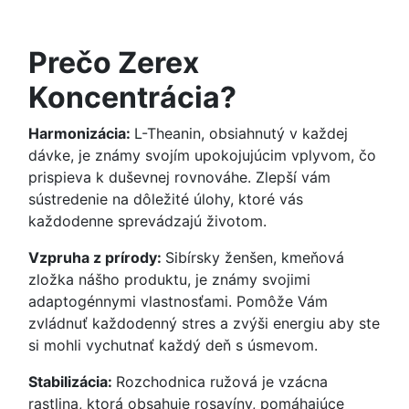
Prečo Zerex
Koncentrácia?
Harmonizácia:
L-Theanin, obsiahnutý v každej
dávke, je známy svojím upokojujúcim vplyvom, čo
prispieva k duševnej rovnováhe. Zlepší vám
sústredenie na dôležité úlohy, ktoré vás
každodenne sprevádzajú životom.
Vzpruha z prírody:
Sibírsky ženšen, kmeňová
zložka nášho produktu, je známy svojimi
adaptogénnymi vlastnosťami. Pomôže Vám
zvládnuť každodenný stres a zvýši energiu aby ste
si mohli vychutnať každý deň s úsmevom.
Stabilizácia:
Rozchodnica ružová je vzácna
rastlina, ktorá obsahuje rosavíny, pomáhajúce