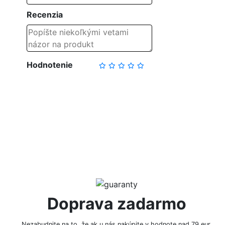
Recenzia
Hodnotenie
NAPÍSAŤ RECENZIU
Doprava zadarmo
Nezabudnite na to, že ak u nás nakúpite v hodnote nad 79 eur,