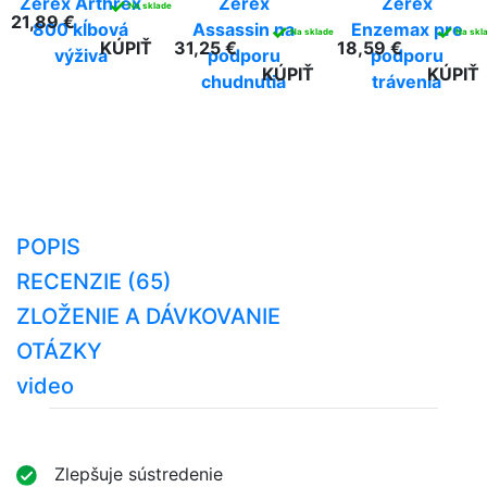
Zerex Arthrex
Zerex
Zerex
✓
Na sklade
21,89 €
800 kĺbová
Assassin na
Enzemax pre
✓
✓
Na sklade
Na skl
KÚPIŤ
31,25 €
18,59 €
výživa
podporu
podporu
KÚPIŤ
KÚPIŤ
chudnutia
trávenia
POPIS
RECENZIE (65)
ZLOŽENIE A DÁVKOVANIE
OTÁZKY
video
Zlepšuje sústredenie