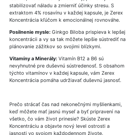
stabilizovať náladu a zmierniť účinky stresu. S
extraktom 4% rosavínu v každej kapsule, je Zerex
Koncentrácia kľúčom k emocionálnej rovnováhe.
Posilnenie mysle:
Ginkgo Biloba prispieva k lepšej
koncentrácii a vy sa tak môžete lepšie sústrediť na
plánovanie zážitkov so svojimi blízkymi.
Vitamíny a Minerály:
Vitamín B12 a B6 sú
nevyhnutné pre duševnú sústredenosť. S obsahom
týchto vitamínov v každej kapsule, vám Zerex
Koncentrácia pomáha udržiavať duševnú jasnosť.
Prečo strácať čas nad nekonečnými myšlienkami,
keď môžete mať jasnú myseľ a byť pripravení na
všetko, čo vám život prinesie? Skúste Zerex
Koncentráciu a objavte nový level ostrosti a
jasnosti vo svojom každodennom živote.