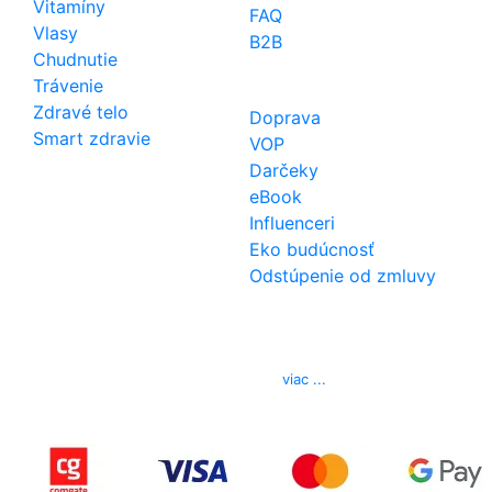
Vitamíny
FAQ
Vlasy
B2B
Chudnutie
Trávenie
Zdravé telo
Doprava
Smart zdravie
VOP
Darčeky
eBook
Influenceri
Eko budúcnosť
Odstúpenie od zmluvy
Kontakt
Telefón
0850 444 777
E-mail
info@izerex.sk
viac ...