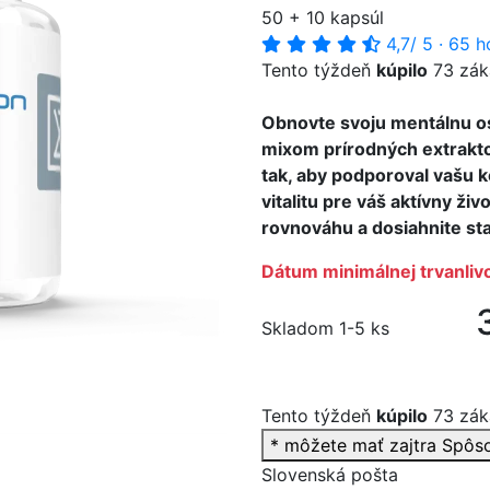
50 + 10 kapsúl
4,7
/ 5
·
65 h
Tento týždeň
kúpilo
73 zák
Obnovte svoju mentálnu o
>
mixom prírodných extrakto
tak, aby podporoval vašu k
vitalitu pre váš aktívny ži
rovnováhu a dosiahnite st
Dátum minimálnej trvanlivo
Skladom 1-5 ks
Tento týždeň
kúpilo
73 zák
* môžete mať zajtra
Spôs
Slovenská pošta