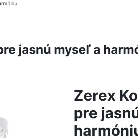
harmóniu
pre jasnú myseľ a harm
Zerex Ko
pre jasn
harmóni