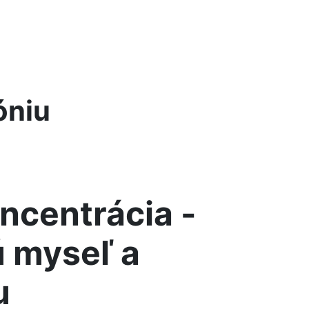
óniu
ncentrácia -
ú myseľ a
u