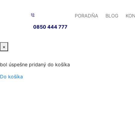
PORADŇA
BLOG
KO
0850 444 777
×
bol úspešne pridaný do košíka
Do košíka