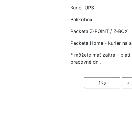
Kuriér UPS
Balíkobox
Packeta Z-POINT / Z-BOX
Packeta Home - kuriér na 
* môžete mať zajtra – plat
pracovné dni.
-
1
Ks
+
P