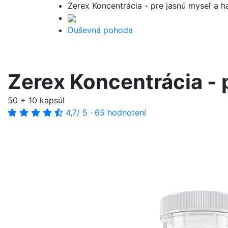
Zerex Koncentrácia - pre jasnú myseľ a 
Duševná pohoda
Zerex Koncentrácia - 
50 + 10 kapsúl
4,7
/ 5
·
65 hodnotení
-40%