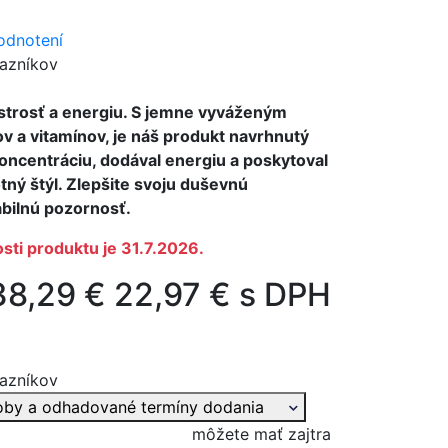
odnotení
azníkov
strosť a energiu. S jemne vyváženým
v a vitamínov, je náš produkt navrhnutý
oncentráciu, dodával energiu a poskytoval
votný štýl. Zlepšite svoju duševnú
abilnú pozornosť.
sti produktu je 31.7.2026.
38,29 €
22,97 € s DPH
azníkov
oby a odhadované termíny dodania
môžete mať zajtra