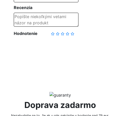
Recenzia
Hodnotenie
NAPÍSAŤ RECENZIU
Doprava zadarmo
Nezabudnite na to, že ak u nás nakúpite v hodnote nad 79 eur,