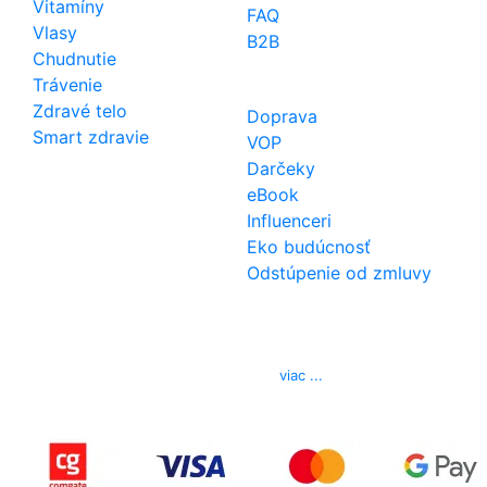
Vitamíny
FAQ
Vlasy
B2B
Chudnutie
Trávenie
Zdravé telo
Doprava
Smart zdravie
VOP
Darčeky
eBook
Influenceri
Eko budúcnosť
Odstúpenie od zmluvy
Kontakt
Telefón
0850 444 777
E-mail
info@izerex.sk
viac ...