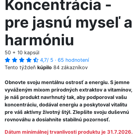
Koncentrácia -
pre jasnú myseľ a
harmóniu
50 + 10 kapsúl
4,7
/ 5
·
65 hodnotení
Tento týždeň
kúpilo
84 zákazníkov
Obnovte svoju mentálnu ostrosť a energiu. S jemne
vyváženým mixom prírodných extraktov a vitamínov,
je náš produkt navrhnutý tak, aby podporoval vašu
koncentráciu, dodával energiu a poskytoval vitalitu
pre váš aktívny životný štýl. Zlepšite svoju duševnú
rovnováhu a dosiahnite stabilnú pozornosť.
Dátum minimálnej trvanlivosti produktu je 31.7.2026.