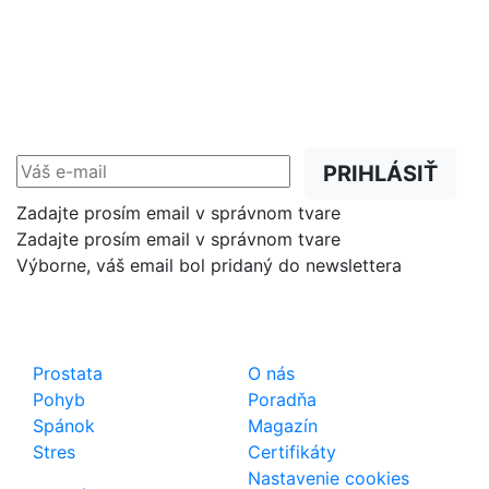
NEWSLETTER
Zľavy, akcie a novinky
prednostne na Váš e-mail.
PRIHLÁSIŤ
Zadajte prosím email v správnom tvare
Zadajte prosím email v správnom tvare
Výborne, váš email bol pridaný do newslettera
Shop
Dôležité odkazy
Prostata
O nás
Pohyb
Poradňa
Spánok
Magazín
Stres
Certifikáty
Nastavenie cookies