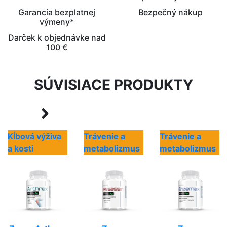
Garancia bezplatnej
Bezpečný nákup
výmeny*
Darček k objednávke nad
100 €
SÚVISIACE PRODUKTY
Kĺbová výživa
Trávenie a
Trávenie a
a kosti
metabolizmus
metabolizmus