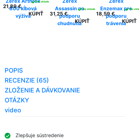
Zerex Arthrex
Zerex
Zerex
✓
Na sklade
21,89 €
800 kĺbová
Assassin na
Enzemax pre
✓
✓
Na sklade
Na skl
KÚPIŤ
31,25 €
18,59 €
výživa
podporu
podporu
KÚPIŤ
KÚPIŤ
chudnutia
trávenia
POPIS
RECENZIE (65)
ZLOŽENIE A DÁVKOVANIE
OTÁZKY
video
Zlepšuje sústredenie