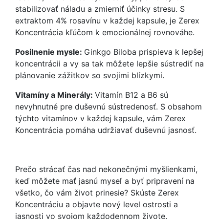
stabilizovať náladu a zmierniť účinky stresu. S
extraktom 4% rosavínu v každej kapsule, je Zerex
Koncentrácia kľúčom k emocionálnej rovnováhe.
Posilnenie mysle:
Ginkgo Biloba prispieva k lepšej
koncentrácii a vy sa tak môžete lepšie sústrediť na
plánovanie zážitkov so svojimi blízkymi.
Vitamíny a Minerály:
Vitamín B12 a B6 sú
nevyhnutné pre duševnú sústredenosť. S obsahom
týchto vitamínov v každej kapsule, vám Zerex
Koncentrácia pomáha udržiavať duševnú jasnosť.
Prečo strácať čas nad nekonečnými myšlienkami,
keď môžete mať jasnú myseľ a byť pripravení na
všetko, čo vám život prinesie? Skúste Zerex
Koncentráciu a objavte nový level ostrosti a
jasnosti vo svojom každodennom živote.