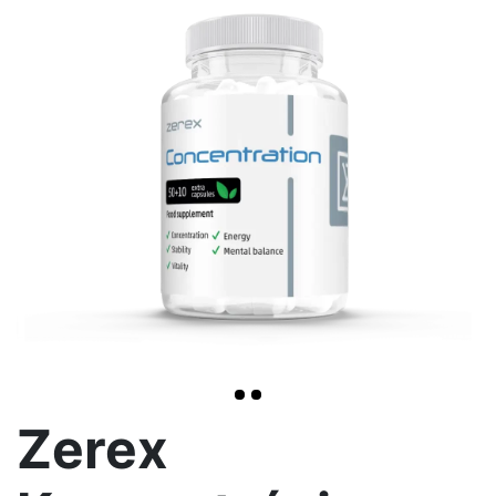
>
Zerex