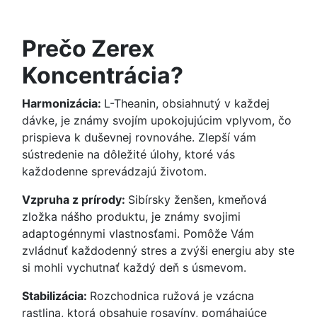
Prečo Zerex
Koncentrácia?
Harmonizácia:
L-Theanin, obsiahnutý v každej
dávke, je známy svojím upokojujúcim vplyvom, čo
prispieva k duševnej rovnováhe. Zlepší vám
sústredenie na dôležité úlohy, ktoré vás
každodenne sprevádzajú životom.
Vzpruha z prírody:
Sibírsky ženšen, kmeňová
zložka nášho produktu, je známy svojimi
adaptogénnymi vlastnosťami. Pomôže Vám
zvládnuť každodenný stres a zvýši energiu aby ste
si mohli vychutnať každý deň s úsmevom.
Stabilizácia:
Rozchodnica ružová je vzácna
rastlina, ktorá obsahuje rosavíny, pomáhajúce