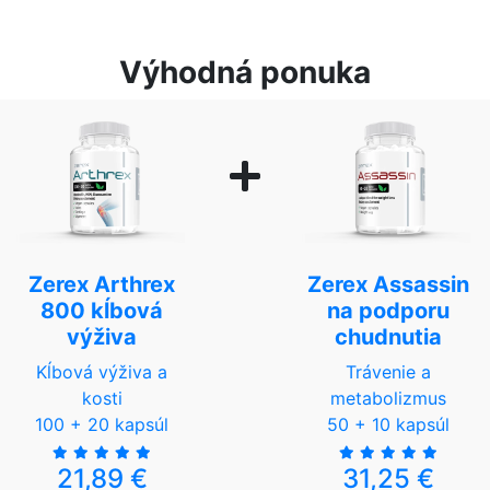
Výhodná ponuka
Zerex Arthrex
Zerex Assassin
800 kĺbová
na podporu
výživa
chudnutia
Kĺbová výživa a
Trávenie a
kosti
metabolizmus
100 + 20 kapsúl
50 + 10 kapsúl
21,89 €
31,25 €