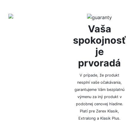
Diskrétne
Vaša
balenie
spokojnosť
je
Za anonymitu Vám ručíme
prvoradá
vďaka diskrétnemu
baleniu, bez označenia
logom či značkou.
V prípade, že produkt
nesplní vaše očakávania,
garantujeme Vám bezplatnú
výmenu za iný produkt v
podobnej cenovej hladine.
Platí pre Zerex Klasik,
Extralong a Klasik Plus.