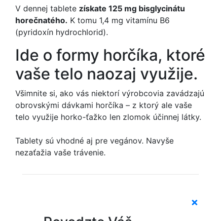
V dennej tablete
získate 125 mg bisglycinátu
horečnatého.
K tomu 1,4 mg vitamínu B6
(pyridoxín hydrochlorid).
Ide o formy horčíka, ktoré
vaše telo naozaj využije.
Všimnite si, ako vás niektorí výrobcovia zavádzajú
obrovskými dávkami horčíka – z ktorý ale vaše
telo využije horko-ťažko len zlomok účinnej látky.
Tablety sú vhodné aj pre vegánov. Navyše
nezaťažia vaše trávenie.