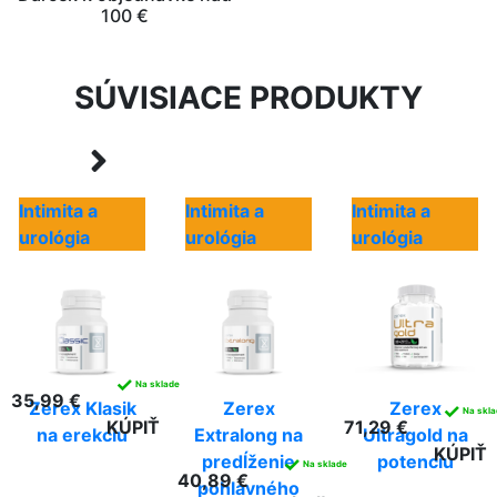
100 €
SÚVISIACE PRODUKTY
Intimita a
Intimita a
Intimita a
urológia
urológia
urológia
✓
Na sklade
35,99 €
Zerex Klasik
Zerex
Zerex
✓
Na skl
KÚPIŤ
71,29 €
na erekciu
Extralong na
Ultragold na
KÚPIŤ
predĺženie
potenciu
✓
Na sklade
40,89 €
pohlavného