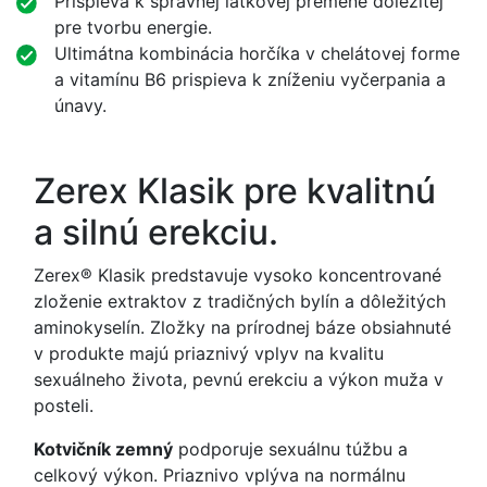
Prispieva k správnej látkovej premene dôležitej
pre tvorbu energie.
Ultimátna kombinácia horčíka v chelátovej forme
a vitamínu B6 prispieva k zníženiu vyčerpania a
únavy.
Zerex Klasik pre kvalitnú
a silnú erekciu.
Zerex® Klasik predstavuje vysoko koncentrované
zloženie extraktov z tradičných bylín a dôležitých
aminokyselín. Zložky na prírodnej báze obsiahnuté
v produkte majú priaznivý vplyv na kvalitu
sexuálneho života, pevnú erekciu a výkon muža v
posteli.
Kotvičník zemný
podporuje sexuálnu túžbu a
celkový výkon. Priaznivo vplýva na normálnu