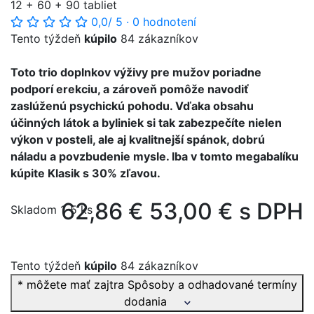
12 + 60 + 90 tabliet
0,0
/ 5
·
0 hodnotení
Tento týždeň
kúpilo
84 zákazníkov
Toto trio doplnkov výživy pre mužov poriadne
podporí erekciu, a zároveň pomôže navodiť
zaslúženú psychickú pohodu. Vďaka obsahu
účinných látok a byliniek si tak zabezpečíte nielen
výkon v posteli, ale aj kvalitnejší spánok, dobrú
náladu a povzbudenie mysle. Iba v tomto megabalíku
kúpite Klasik s 30% zľavou.
62,86 €
53,00 € s DPH
Skladom 1-5 ks
Tento týždeň
kúpilo
84 zákazníkov
* môžete mať zajtra
Spôsoby a odhadované termíny
dodania