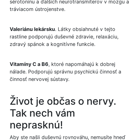
sérotonínu a ďalších neurotransmiterov v mozgu a
tráviacom ústrojenstve.
Valeriánu lekársku
. Látky obsiahnuté v tejto
rastline podporujú duševné zdravie, relaxáciu,
zdravý spánok a kognitívne funkcie.
Vitamíny C a B6
, ktoré napomáhajú k dobrej
nálade. Podporujú správnu psychickú činnosť a
činnosť nervovej sústavy.
Život je občas o nervy.
Tak nech vám
neprasknú!
Aby ste našli duševnú rovnováhu, nemusíte hneď