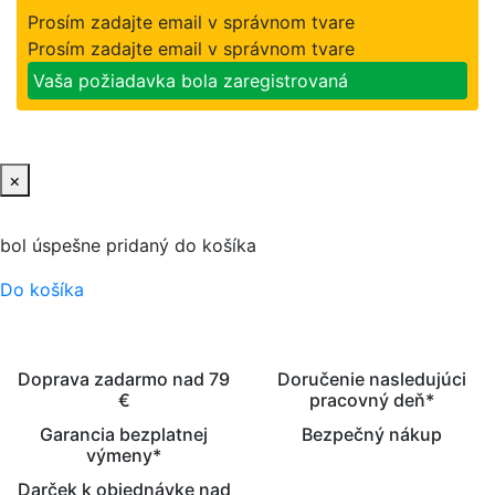
Prosím zadajte email v správnom tvare
Prosím zadajte email v správnom tvare
Vaša požiadavka bola zaregistrovaná
×
bol úspešne pridaný do košíka
Do košíka
Doprava zadarmo nad 79
Doručenie nasledujúci
€
pracovný deň*
Garancia bezplatnej
Bezpečný nákup
výmeny*
Darček k objednávke nad