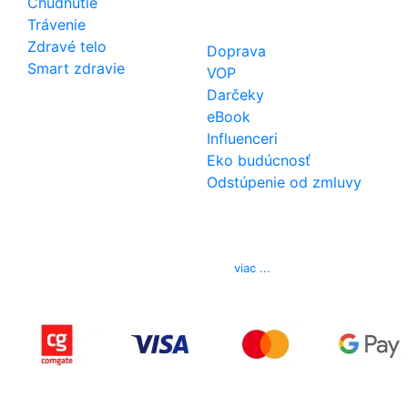
Chudnutie
Trávenie
Zdravé telo
Doprava
Smart zdravie
VOP
Darčeky
eBook
Influenceri
Eko budúcnosť
Odstúpenie od zmluvy
Kontakt
Telefón
0850 444 777
E-mail
info@izerex.sk
viac ...
Copyright © 2015-2025 iZerex.sk Všetky práva