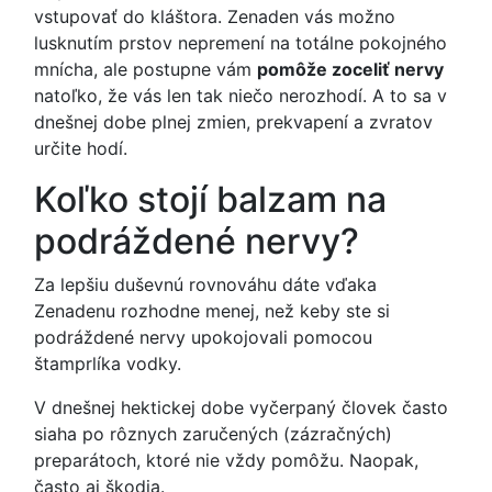
vstupovať do kláštora. Zenaden vás možno
lusknutím prstov nepremení na totálne pokojného
mnícha, ale postupne vám
pomôže zoceliť nervy
natoľko, že vás len tak niečo nerozhodí. A to sa v
dnešnej dobe plnej zmien, prekvapení a zvratov
určite hodí.
Koľko stojí balzam na
podráždené nervy?
Za lepšiu duševnú rovnováhu dáte vďaka
Zenadenu rozhodne menej, než keby ste si
podráždené nervy upokojovali pomocou
štamprlíka vodky.
V dnešnej hektickej dobe vyčerpaný človek často
siaha po rôznych zaručených (zázračných)
preparátoch, ktoré nie vždy pomôžu. Naopak,
často aj škodia.