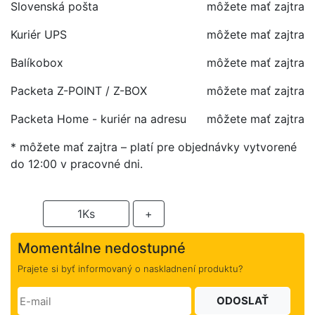
Slovenská pošta
môžete mať zajtra
Kuriér UPS
môžete mať zajtra
Balíkobox
môžete mať zajtra
Packeta Z-POINT / Z-BOX
môžete mať zajtra
Packeta Home - kuriér na adresu
môžete mať zajtra
* môžete mať zajtra – platí pre objednávky vytvorené
do 12:00 v pracovné dni.
-
1
Ks
+
Momentálne nedostupné
Prajete si byť informovaný o naskladnení produktu?
ODOSLAŤ