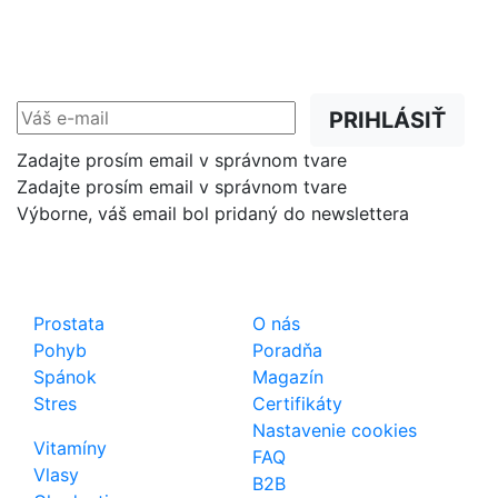
NEWSLETTER
Zľavy, akcie a novinky
prednostne na Váš e-mail.
PRIHLÁSIŤ
Zadajte prosím email v správnom tvare
Zadajte prosím email v správnom tvare
Výborne, váš email bol pridaný do newslettera
Shop
Dôležité odkazy
Prostata
O nás
Pohyb
Poradňa
Spánok
Magazín
Stres
Certifikáty
Nastavenie cookies
Vitamíny
FAQ
Vlasy
B2B