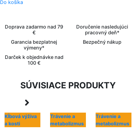
Do košíka
Doprava zadarmo nad 79
Doručenie nasledujúci
€
pracovný deň*
Garancia bezplatnej
Bezpečný nákup
výmeny*
Darček k objednávke nad
100 €
SÚVISIACE PRODUKTY
Kĺbová výživa
Trávenie a
Trávenie a
a kosti
metabolizmus
metabolizmus