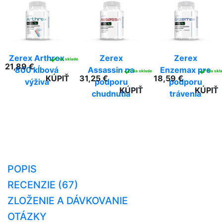
Zerex Arthrex
Zerex
Zerex
✓
Na sklade
21,89 €
800 kĺbová
Assassin na
Enzemax pre
✓
✓
Na sklade
Na skl
KÚPIŤ
31,25 €
18,59 €
výživa
podporu
podporu
KÚPIŤ
KÚPIŤ
chudnutia
trávenia
POPIS
RECENZIE (67)
ZLOŽENIE A DÁVKOVANIE
OTÁZKY