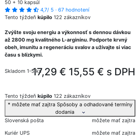
50 + 10 kapsúl
4,7
/ 5
·
67 hodnotení
Tento týždeň
kúpilo
122 zákazníkov
Zvýšte svoju energiu a výkonnosť s dennou dávkou
až 2800 mg kvalitného L-arginínu. Podporte krvný
obeh, imunitu a regeneráciu svalov a užívajte si viac
času s blízkymi.
17,29 €
15,55 € s DPH
Skladom 1-5 ks
Tento týždeň
kúpilo
122 zákazníkov
* môžete mať zajtra
Spôsoby a odhadované termíny
dodania
Slovenská pošta
môžete mať zajtra
Kuriér UPS
môžete mať zajtra