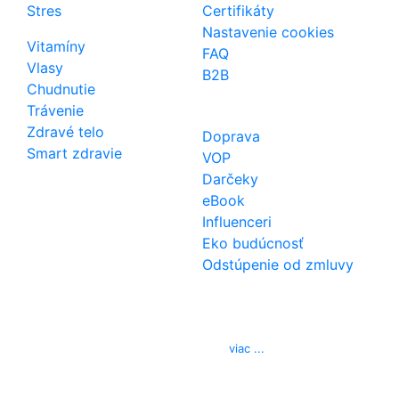
Stres
Certifikáty
Nastavenie cookies
Vitamíny
FAQ
Vlasy
B2B
Chudnutie
Trávenie
Zdravé telo
Doprava
Smart zdravie
VOP
Darčeky
eBook
Influenceri
Eko budúcnosť
Odstúpenie od zmluvy
Kontakt
Telefón
0850 444 777
E-mail
info@izerex.sk
viac ...