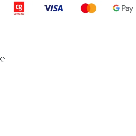
Copyright © 2015-2025 iZerex.sk Všetky práva
vyhradené.
izerex.sk
izerex.cz
izerex.hu