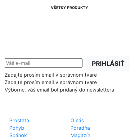
VŠETKY PRODUKTY
NEWSLETTER
Zľavy, akcie a novinky
prednostne na Váš e-mail.
PRIHLÁSIŤ
Zadajte prosím email v správnom tvare
Zadajte prosím email v správnom tvare
Výborne, váš email bol pridaný do newslettera
Shop
Dôležité odkazy
Prostata
O nás
Pohyb
Poradňa
Spánok
Magazín