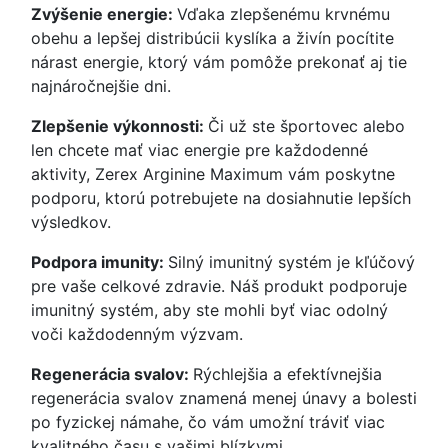
Zvýšenie energie:
Vďaka zlepšenému krvnému
obehu a lepšej distribúcii kyslíka a živín pocítite
nárast energie, ktorý vám pomôže prekonať aj tie
najnáročnejšie dni.
Zlepšenie výkonnosti:
Či už ste športovec alebo
len chcete mať viac energie pre každodenné
aktivity, Zerex Arginine Maximum vám poskytne
podporu, ktorú potrebujete na dosiahnutie lepších
výsledkov.
Podpora imunity:
Silný imunitný systém je kľúčový
pre vaše celkové zdravie. Náš produkt podporuje
imunitný systém, aby ste mohli byť viac odolný
voči každodenným výzvam.
Regenerácia svalov:
Rýchlejšia a efektívnejšia
regenerácia svalov znamená menej únavy a bolesti
po fyzickej námahe, čo vám umožní tráviť viac
kvalitného času s vašimi blízkymi.