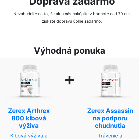
Doprava zadarmo
Nezabudnite na to, že ak u nás nakúpite v hodnote nad 79 eur,
získate dopravu úplne zadarmo.
Výhodná ponuka
Zerex Arthrex
Zerex Assassin
800 kĺbová
na podporu
výživa
chudnutia
Kĺbová výživa a
Trávenie a