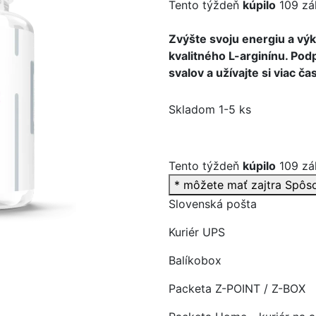
Tento týždeň
kúpilo
109 zá
Zvýšte svoju energiu a v
kvalitného L-arginínu. Pod
svalov a užívajte si viac ča
>
Skladom 1-5 ks
Tento týždeň
kúpilo
109 zá
* môžete mať zajtra
Spôs
Slovenská pošta
Kuriér UPS
Balíkobox
Packeta Z-POINT / Z-BOX