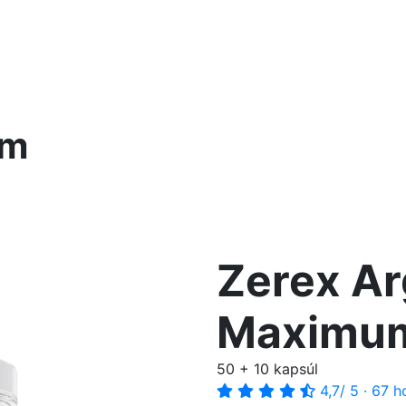
um
Zerex Ar
Maximu
50 + 10 kapsúl
4,7
/ 5
·
67 h