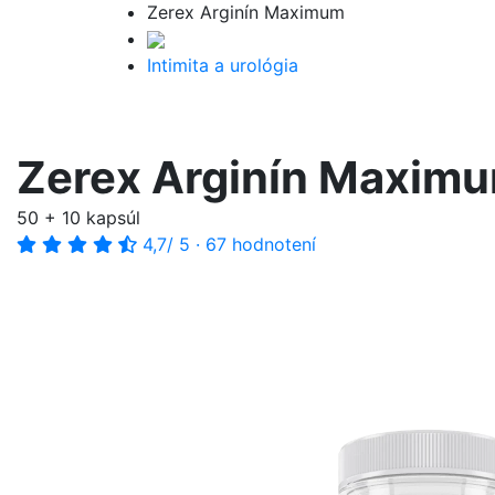
Zerex Arginín Maximum
Intimita a urológia
Zerex Arginín Maxim
50 + 10 kapsúl
4,7
/ 5
·
67 hodnotení
-10%