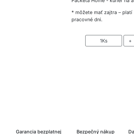
Packeta Home - kuriér na 
* môžete mať zajtra – plat
pracovné dni.
-
1
Ks
+
P
Garancia bezplatnej
Bezpečný nákup
Da