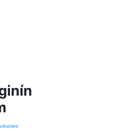
ginín
m
odnotení