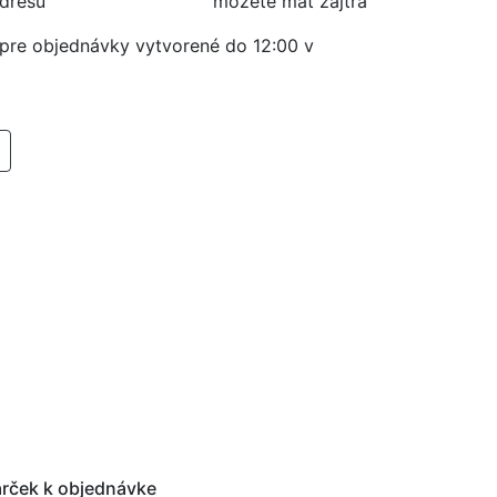
adresu
môžete mať zajtra
í pre objednávky vytvorené do 12:00 v
RIDAŤ DO KOŠIKA
rček k objednávke