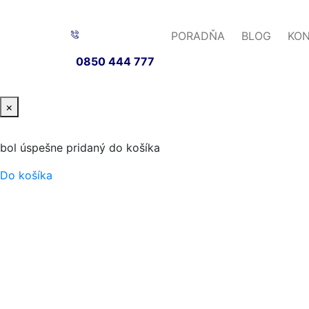
PORADŇA
BLOG
KO
0850 444 777
×
bol úspešne pridaný do košíka
Do košíka