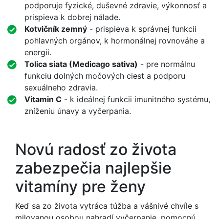
podporuje fyzické, duševné zdravie, výkonnosť a
prispieva k dobrej nálade.
Kotvičník zemný
- prispieva k správnej funkcii
pohlavných orgánov, k hormonálnej rovnováhe a
energii.
Tolica siata (Medicago sativa)
- pre normálnu
funkciu dolných močových ciest a podporu
sexuálneho zdravia.
Vitamin C
- k ideálnej funkcii imunitného systému,
zníženiu únavy a vyčerpania.
Novú radosť zo života
zabezpečia najlepšie
vitamíny pre ženy
Keď sa zo života vytráca túžba a vášnivé chvíle s
milovanou osobou nahradí vyčerpanie, pomocnú