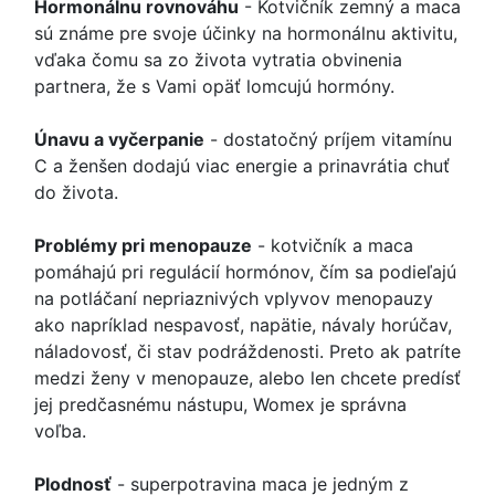
Hormonálnu rovnováhu
- Kotvičník zemný a maca
sú známe pre svoje účinky na hormonálnu aktivitu,
vďaka čomu sa zo života vytratia obvinenia
partnera, že s Vami opäť lomcujú hormóny.
Únavu a vyčerpanie
- dostatočný príjem vitamínu
C a ženšen dodajú viac energie a prinavrátia chuť
do života.
Problémy pri menopauze
- kotvičník a maca
pomáhajú pri regulácií hormónov, čím sa podieľajú
na potláčaní nepriaznivých vplyvov menopauzy
ako napríklad nespavosť, napätie, návaly horúčav,
náladovosť, či stav podráždenosti. Preto ak patríte
medzi ženy v menopauze, alebo len chcete predísť
jej predčasnému nástupu, Womex je správna
voľba.
Plodnosť
- superpotravina maca je jedným z