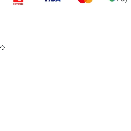
Copyright © 2015-2025 iZerex.sk Všetky práva
vyhradené.
izerex.sk
izerex.cz
izerex.hu