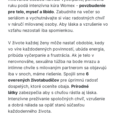
ruku podá intenzívna kúra Womex -
povzbudenie
pre telo, myseľ a libido
. Zabudnite na večer so
seriálom a vychutnávajte si viac radostných chvíľ
v náručí milovanej osoby. Aby láska a vzrušenie vo
vzťahu nezostali iba spomienkou.
V živote každej ženy môže nastať obdobie, kedy
vo víre každodenných povinností, ubúda energia,
pribúda vyčerpanie a frustrácia. Ak je telo v
nerovnováhe, sexuálna túžba na bode mrazu a
intímne chvíle s milovaným partnerom sa objavujú
iba v snoch, máme riešenie. Spojili sme
6
overených životabudičov
pre úprimnú radosť
dospelých, ktoré oceníte obaja.
Prírodné
látky
zabezpečia aby s chuťou rástla aj láska.
Intenzívne prežívanie spoločných chvíľ, vzrušenie
a dobrá nálada sa opäť stanú súčasťou
každodenného života.