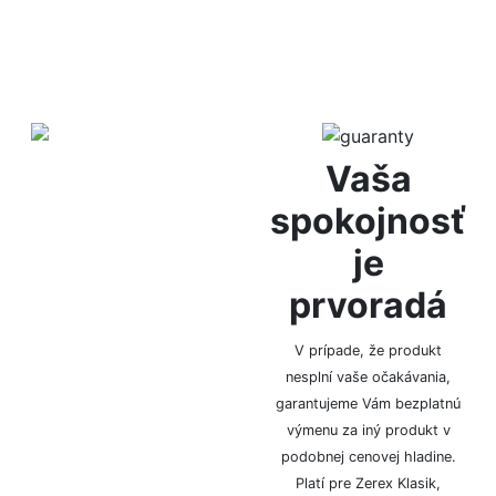
Diskrétne
Vaša
balenie
spokojnosť
je
Za anonymitu Vám ručíme
prvoradá
vďaka diskrétnemu
baleniu, bez označenia
logom či značkou.
V prípade, že produkt
nesplní vaše očakávania,
garantujeme Vám bezplatnú
výmenu za iný produkt v
podobnej cenovej hladine.
Platí pre Zerex Klasik,