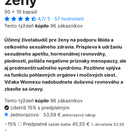
50 + 10 kapsúl
4,7
/ 5
·
57 hodnotení
Tento týždeň
kúpilo
96 zákazníkov
Účinný životabudič pre ženy na podporu libida a
celkového sexuálneho zdravia. Prispieva k udržaniu
sexuálneho apetítu, hormonálnej rovnováhy,
plodnosti, potláča negatívne príznaky menopauzy, ale
aj predmenštruačného syndrómu. Pozitívne vplýva
na funkciu pohlavných orgánov i močových ciest.
Vďaka Womexu nadobudnete duševnú rovnováhu a
zbavíte sa únavy.
Tento týždeň
kúpilo
96 zákazníkov
Ušetríš 15% s predplatným
Jednorazovo
53,59 €
jednorazový nákup
−15%
Predplatné
45,55 €
každé ďalšie
1. doručenie 53,59