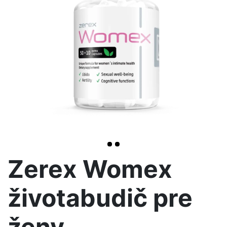
>
Zerex Womex
životabudič pre
ženy