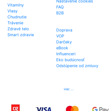
Nastavenie cookies
Vitamíny
FAQ
Vlasy
B2B
Chudnutie
Trávenie
Zdravé telo
Doprava
Smart zdravie
VOP
Darčeky
eBook
Influenceri
Eko budúcnosť
Odstúpenie od zmluvy
Kontakt
Telefón
0850 444 777
E-mail
info@izerex.sk
viac ...