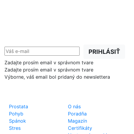
NEWSLETTER
Zľavy, akcie a novinky
prednostne na Váš e-mail.
PRIHLÁSIŤ
Zadajte prosím email v správnom tvare
Zadajte prosím email v správnom tvare
Výborne, váš email bol pridaný do newslettera
Shop
Dôležité odkazy
Prostata
O nás
Pohyb
Poradňa
Spánok
Magazín
Stres
Certifikáty