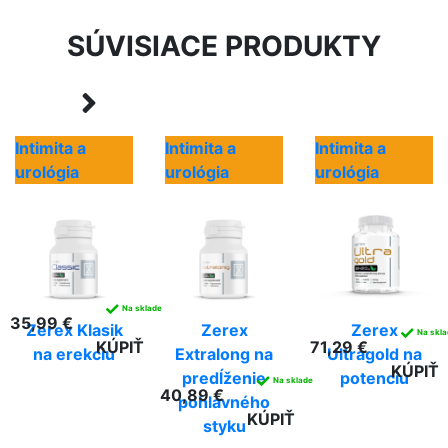
SÚVISIACE PRODUKTY
Intimita a
Intimita a
Intimita a
urológia
urológia
urológia
✓
Na sklade
35,99 €
Zerex Klasik
Zerex
Zerex
✓
Na skl
KÚPIŤ
71,29 €
na erekciu
Extralong na
Ultragold na
KÚPIŤ
predĺženie
potenciu
✓
Na sklade
40,89 €
pohlavného
KÚPIŤ
styku