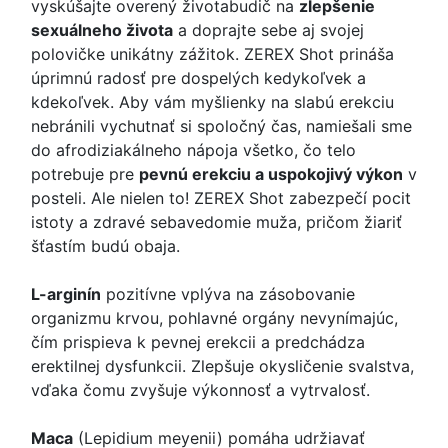
vyskúšajte overený životabudič na
zlepšenie
sexuálneho života
a doprajte sebe aj svojej
polovičke unikátny zážitok. ZEREX Shot prináša
úprimnú radosť pre dospelých kedykoľvek a
kdekoľvek. Aby vám myšlienky na slabú erekciu
nebránili vychutnať si spoločný čas, namiešali sme
do afrodiziakálneho nápoja všetko, čo telo
potrebuje pre
pevnú erekciu a uspokojivý výkon
v
posteli. Ale nielen to! ZEREX Shot zabezpečí pocit
istoty a zdravé sebavedomie muža, pričom žiariť
šťastím budú obaja.
L-arginín
pozitívne vplýva na zásobovanie
organizmu krvou, pohlavné orgány nevynímajúc,
čím prispieva k pevnej erekcii a predchádza
erektilnej dysfunkcii. Zlepšuje okysličenie svalstva,
vďaka čomu zvyšuje výkonnosť a vytrvalosť.
Maca
(Lepidium meyenii) pomáha udržiavať