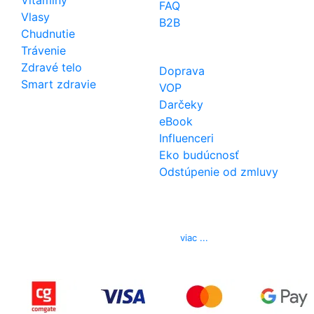
FAQ
Vlasy
B2B
Chudnutie
Trávenie
Zdravé telo
Doprava
Smart zdravie
VOP
Darčeky
eBook
Influenceri
Eko budúcnosť
Odstúpenie od zmluvy
Kontakt
Telefón
0850 444 777
E-mail
info@izerex.sk
viac ...