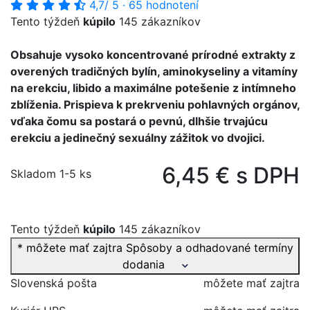
4,7
/ 5
·
65 hodnotení
Tento týždeň
kúpilo
145 zákazníkov
Obsahuje vysoko koncentrované prírodné extrakty z
overených tradičných bylín, aminokyseliny a vitamíny
na erekciu, libido a maximálne potešenie z intímneho
zblíženia. Prispieva k prekrveniu pohlavných orgánov,
vďaka čomu sa postará o pevnú, dlhšie trvajúcu
erekciu a jedinečný sexuálny zážitok vo dvojici.
6,45 € s DPH
Skladom 1-5 ks
Tento týždeň
kúpilo
145 zákazníkov
* môžete mať zajtra
Spôsoby a odhadované termíny
dodania
Slovenská pošta
môžete mať zajtra