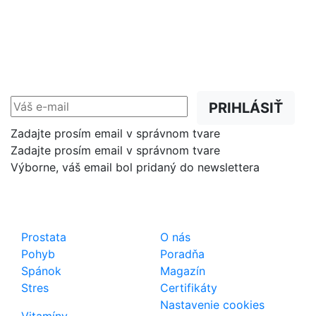
NEWSLETTER
Zľavy, akcie a novinky
prednostne na Váš e-mail.
PRIHLÁSIŤ
Zadajte prosím email v správnom tvare
Zadajte prosím email v správnom tvare
Výborne, váš email bol pridaný do newslettera
Shop
Dôležité odkazy
Prostata
O nás
Pohyb
Poradňa
Spánok
Magazín
Stres
Certifikáty
Nastavenie cookies
Vitamíny