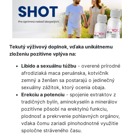
Tekutý výživový doplnok, vďaka unikátnemu
zloženiu pozitívne vplýva na:
Libido a sexuálnu túžbu
- overené prírodné
afrodiziaká maca peruánska, kotvičník
zemný a ženšen sa postarajú o jedinečný
sexuálny zážitok, ktorý ocenia obaja.
Erekciu a potenciu
- spojenie extraktov z
tradičných bylín, aminokyselín a minerálov
pozitívne pôsobí na erektylnú funkciu,
plodnosť a prekrvenie pohlavných orgánov,
vďaka čomu zariadi plnohodnotné využitie
spoločne stráveného času.