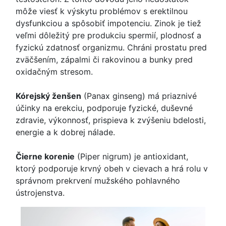
môže viesť k výskytu problémov s erektilnou
dysfunkciou a spôsobiť impotenciu. Zinok je tiež
veľmi dôležitý pre produkciu spermií, plodnosť a
fyzickú zdatnosť organizmu. Chráni prostatu pred
zväčšením, zápalmi či rakovinou a bunky pred
oxidačným stresom.
Kórejský ženšen
(Panax ginseng) má priaznivé
účinky na erekciu, podporuje fyzické, duševné
zdravie, výkonnosť, prispieva k zvýšeniu bdelosti,
energie a k dobrej nálade.
Čierne korenie
(Piper nigrum) je antioxidant,
ktorý podporuje krvný obeh v cievach a hrá rolu v
správnom prekrvení mužského pohlavného
ústrojenstva.