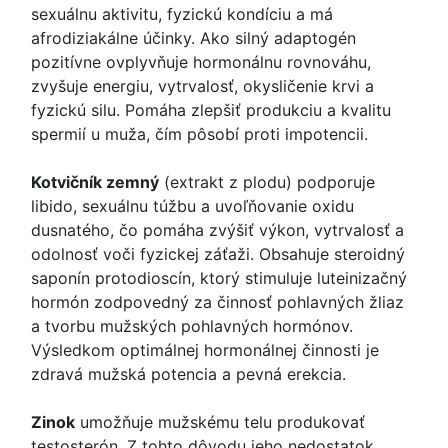
sexuálnu aktivitu, fyzickú kondíciu a má
afrodiziakálne účinky. Ako silný adaptogén
pozitívne ovplyvňuje hormonálnu rovnováhu,
zvyšuje energiu, vytrvalosť, okysličenie krvi a
fyzickú silu. Pomáha zlepšiť produkciu a kvalitu
spermií u muža, čím pôsobí proti impotencii.
Kotvičník zemný
(extrakt z plodu) podporuje
libido, sexuálnu túžbu a uvoľňovanie oxidu
dusnatého, čo pomáha zvýšiť výkon, vytrvalosť a
odolnosť voči fyzickej záťaži. Obsahuje steroidný
saponín protodioscín, ktorý stimuluje luteinizačný
hormón zodpovedný za činnosť pohlavných žliaz
a tvorbu mužských pohlavných hormónov.
Výsledkom optimálnej hormonálnej činnosti je
zdravá mužská potencia a pevná erekcia.
Zinok
umožňuje mužskému telu produkovať
testosterón. Z tohto dôvodu jeho nedostatok