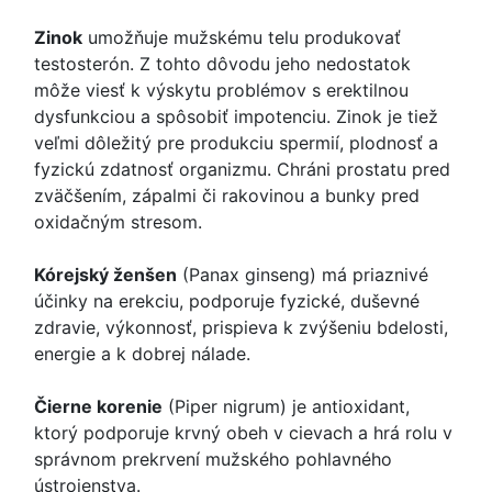
Zinok
umožňuje mužskému telu produkovať
testosterón. Z tohto dôvodu jeho nedostatok
môže viesť k výskytu problémov s erektilnou
dysfunkciou a spôsobiť impotenciu. Zinok je tiež
veľmi dôležitý pre produkciu spermií, plodnosť a
fyzickú zdatnosť organizmu. Chráni prostatu pred
zväčšením, zápalmi či rakovinou a bunky pred
oxidačným stresom.
Kórejský ženšen
(Panax ginseng) má priaznivé
účinky na erekciu, podporuje fyzické, duševné
zdravie, výkonnosť, prispieva k zvýšeniu bdelosti,
energie a k dobrej nálade.
Čierne korenie
(Piper nigrum) je antioxidant,
ktorý podporuje krvný obeh v cievach a hrá rolu v
správnom prekrvení mužského pohlavného
ústrojenstva.