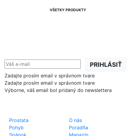
VŠETKY PRODUKTY
NEWSLETTER
Zľavy, akcie a novinky
prednostne na Váš e-mail.
PRIHLÁSIŤ
Zadajte prosím email v správnom tvare
Zadajte prosím email v správnom tvare
Výborne, váš email bol pridaný do newslettera
Shop
Dôležité odkazy
Prostata
O nás
Pohyb
Poradňa
Spánok
Magazín