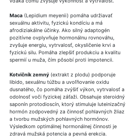
vďaka čomu zvyšuje výkonnosť a vytrvalosť.
Maca
(Lepidium meyenii) pomáha udržiavať
sexuálnu aktivitu, fyzickú kondíciu a má
afrodiziakálne účinky. Ako silný adaptogén
pozitívne ovplyvňuje hormonálnu rovnováhu,
zvyšuje energiu, vytrvalosť, okysličenie krvi a
fyzickú silu. Pomáha zlepšiť produkciu a kvalitu
spermií u muža, čím pôsobí proti impotencii.
Kotvičník zemný
(extrakt z plodu) podporuje
libido, sexuálnu túžbu a uvoľňovanie oxidu
dusnatého, čo pomáha zvýšiť výkon, vytrvalosť a
odolnosť voči fyzickej záťaži. Obsahuje steroidný
saponín protodioscín, ktorý stimuluje luteinizačný
hormón zodpovedný za činnosť pohlavných žliaz
a tvorbu mužských pohlavných hormónov.
Výsledkom optimálnej hormonálnej činnosti je
zdravá mužská potencia a pevná erekcia.