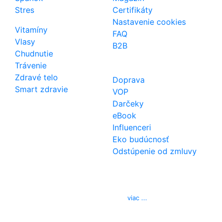
Stres
Certifikáty
Nastavenie cookies
Vitamíny
FAQ
Vlasy
B2B
Chudnutie
Trávenie
Zdravé telo
Doprava
Smart zdravie
VOP
Darčeky
eBook
Influenceri
Eko budúcnosť
Odstúpenie od zmluvy
Kontakt
Telefón
0850 444 777
E-mail
info@izerex.sk
viac ...