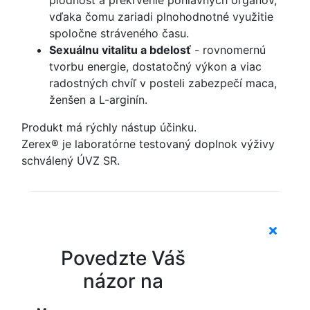
plodnosť a prekrvenie pohlavných orgánov,
vďaka čomu zariadi plnohodnotné využitie
spoločne stráveného času.
Sexuálnu vitalitu a bdelosť
- rovnomernú
tvorbu energie, dostatočný výkon a viac
radostných chvíľ v posteli zabezpečí maca,
ženšen a L-arginín.
Produkt má rýchly nástup účinku.
Zerex® je laboratórne testovaný doplnok výživy
schválený ÚVZ SR.
Povedzte Váš
názor na