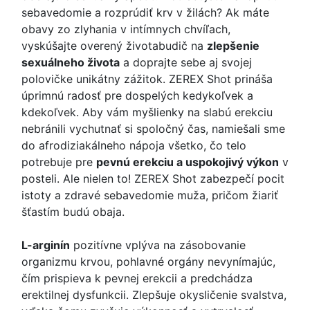
sebavedomie a rozprúdiť krv v žilách? Ak máte
obavy zo zlyhania v intímnych chvíľach,
vyskúšajte overený životabudič na
zlepšenie
sexuálneho života
a doprajte sebe aj svojej
polovičke unikátny zážitok. ZEREX Shot prináša
úprimnú radosť pre dospelých kedykoľvek a
kdekoľvek. Aby vám myšlienky na slabú erekciu
nebránili vychutnať si spoločný čas, namiešali sme
do afrodiziakálneho nápoja všetko, čo telo
potrebuje pre
pevnú erekciu a uspokojivý výkon
v
posteli. Ale nielen to! ZEREX Shot zabezpečí pocit
istoty a zdravé sebavedomie muža, pričom žiariť
šťastím budú obaja.
L-arginín
pozitívne vplýva na zásobovanie
organizmu krvou, pohlavné orgány nevynímajúc,
čím prispieva k pevnej erekcii a predchádza
erektilnej dysfunkcii. Zlepšuje okysličenie svalstva,