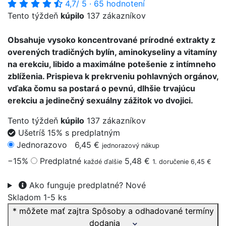
4,7
/ 5
·
65 hodnotení
Tento týždeň
kúpilo
137 zákazníkov
Obsahuje vysoko koncentrované prírodné extrakty z
overených tradičných bylín, aminokyseliny a vitamíny
na erekciu, libido a maximálne potešenie z intímneho
zblíženia. Prispieva k prekrveniu pohlavných orgánov,
vďaka čomu sa postará o pevnú, dlhšie trvajúcu
erekciu a jedinečný sexuálny zážitok vo dvojici.
Tento týždeň
kúpilo
137 zákazníkov
Ušetríš 15% s predplatným
Jednorazovo
6,45 €
jednorazový nákup
−15%
Predplatné
5,48 €
každé ďalšie
1. doručenie 6,45 €
Ako funguje predplatné?
Nové
Skladom 1-5 ks
* môžete mať zajtra
Spôsoby a odhadované termíny
dodania