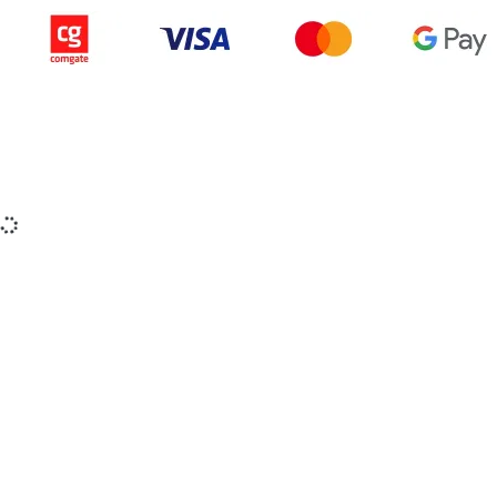
Copyright © 2015-2025 iZerex.sk Všetky práva
vyhradené.
izerex.sk
izerex.cz
izerex.hu