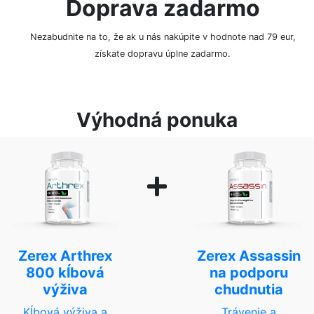
Doprava zadarmo
Nezabudnite na to, že ak u nás nakúpite v hodnote nad 79 eur,
získate dopravu úplne zadarmo.
Výhodná ponuka
Zerex Arthrex
Zerex Assassin
800 kĺbová
na podporu
výživa
chudnutia
Kĺbová výživa a
Trávenie a