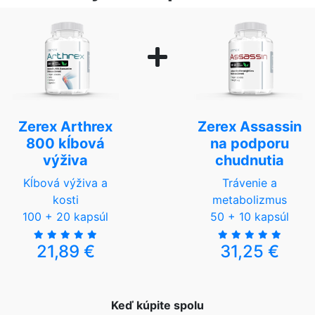
Zerex Arthrex
Zerex Assassin
800 kĺbová
na podporu
výživa
chudnutia
Kĺbová výživa a
Trávenie a
kosti
metabolizmus
100 + 20 kapsúl
50 + 10 kapsúl
21,89 €
31,25 €
Keď kúpite spolu