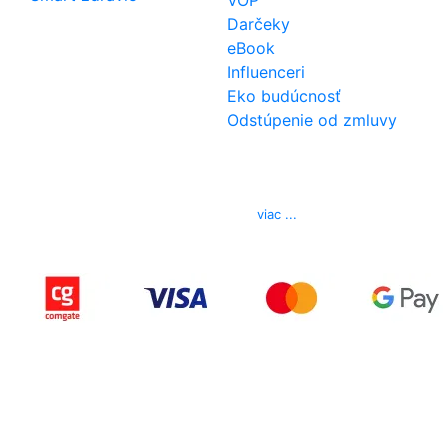
VOP
Darčeky
eBook
Influenceri
Eko budúcnosť
Odstúpenie od zmluvy
Kontakt
Telefón
0850 444 777
E-mail
info@izerex.sk
viac ...
Copyright © 2015-2025 iZerex.sk Všetky práva
vyhradené.
izerex.sk
izerex.cz
izerex.hu