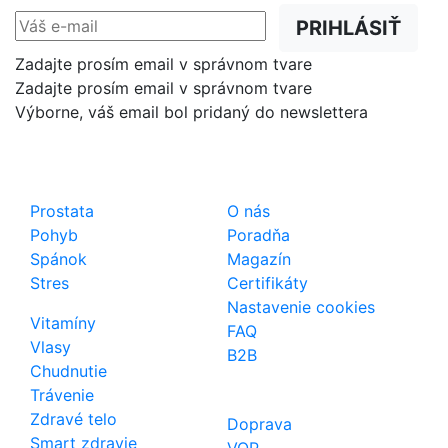
PRIHLÁSIŤ
Zadajte prosím email v správnom tvare
Zadajte prosím email v správnom tvare
Výborne, váš email bol pridaný do newslettera
Shop
Dôležité odkazy
Prostata
O nás
Pohyb
Poradňa
Spánok
Magazín
Stres
Certifikáty
Nastavenie cookies
Vitamíny
FAQ
Vlasy
B2B
Chudnutie
Trávenie
Zdravé telo
Doprava
Smart zdravie