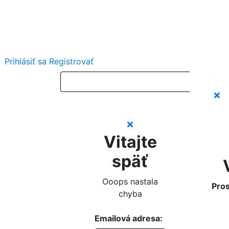
Prihlásiť sa
Registrovať
Vitajte
späť
Ooops nastala
Pros
chyba
Emailová adresa: