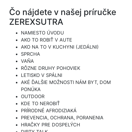
Čo nájdete v našej príručke
ZEREXSUTRA
NAMIESTO ÚVODU
AKO TO ROBIŤ V AUTE
AKO NA TO V KUCHYNI (JEDÁLNI)
SPRCHA
VAŇA
RÔZNE DRUHY POHOVIEK
LETISKO V SPÁLNI
AKÉ ĎALŠIE MOŽNOSTI NÁM BYT, DOM
PONÚKA
OUTDOOR
KDE TO NEROBIŤ
PRÍRODNÉ AFRODIZIAKÁ
PREVENCIA, OCHRANA, PORANENIA
HRAČKY PRE DOSPELÝCH
DIRTY TALK