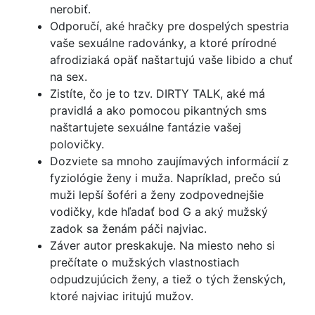
nerobiť.
Odporučí, aké hračky pre dospelých spestria
vaše sexuálne radovánky, a ktoré prírodné
afrodiziaká opäť naštartujú vaše libido a chuť
na sex.
Zistíte, čo je to tzv. DIRTY TALK, aké má
pravidlá a ako pomocou pikantných sms
naštartujete sexuálne fantázie vašej
polovičky.
Dozviete sa mnoho zaujímavých informácií z
fyziológie ženy i muža. Napríklad, prečo sú
muži lepší šoféri a ženy zodpovednejšie
vodičky, kde hľadať bod G a aký mužský
zadok sa ženám páči najviac.
Záver autor preskakuje. Na miesto neho si
prečítate o mužských vlastnostiach
odpudzujúcich ženy, a tiež o tých ženských,
ktoré najviac iritujú mužov.