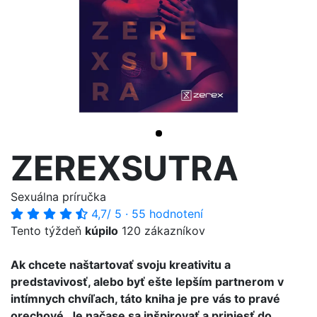
>
ZEREXSUTRA
Sexuálna príručka
4,7
/ 5
·
55 hodnotení
Tento týždeň
kúpilo
120 zákazníkov
Ak chcete naštartovať svoju kreativitu a
predstavivosť, alebo byť ešte lepším partnerom v
intímnych chvíľach, táto kniha je pre vás to pravé
orechové. Je načase sa inšpirovať a priniesť do