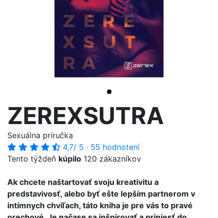
>
ZEREXSUTRA
Sexuálna príručka
4,7
/ 5
·
55 hodnotení
Tento týždeň
kúpilo
120 zákazníkov
Ak chcete naštartovať svoju kreativitu a
predstavivosť, alebo byť ešte lepším partnerom v
intímnych chvíľach, táto kniha je pre vás to pravé
orechové. Je načase sa inšpirovať a priniesť do