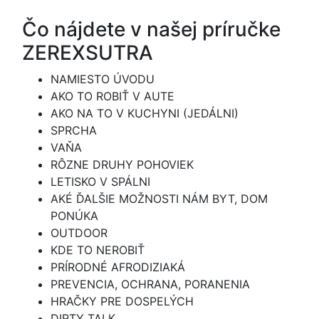
Čo nájdete v našej príručke
ZEREXSUTRA
NAMIESTO ÚVODU
AKO TO ROBIŤ V AUTE
AKO NA TO V KUCHYNI (JEDÁLNI)
SPRCHA
VAŇA
RÔZNE DRUHY POHOVIEK
LETISKO V SPÁLNI
AKÉ ĎALŠIE MOŽNOSTI NÁM BYT, DOM
PONÚKA
OUTDOOR
KDE TO NEROBIŤ
PRÍRODNÉ AFRODIZIAKÁ
PREVENCIA, OCHRANA, PORANENIA
HRAČKY PRE DOSPELÝCH
DIRTY TALK