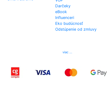
VOP
Darčeky
eBook
Influenceri
Eko budúcnosť
Odstúpenie od zmluvy
Kontakt
Telefón
0850 444 777
E-mail
info@izerex.sk
viac ...
Copyright © 2015-2025 iZerex.sk Všetky práva
vyhradené.
izerex.sk
izerex.cz
izerex.hu