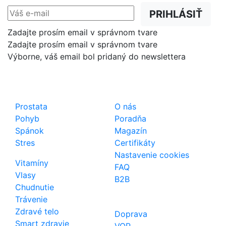
PRIHLÁSIŤ
Zadajte prosím email v správnom tvare
Zadajte prosím email v správnom tvare
Výborne, váš email bol pridaný do newslettera
Shop
Dôležité odkazy
Prostata
O nás
Pohyb
Poradňa
Spánok
Magazín
Stres
Certifikáty
Nastavenie cookies
Vitamíny
FAQ
Vlasy
B2B
Chudnutie
Trávenie
Zdravé telo
Doprava
Smart zdravie