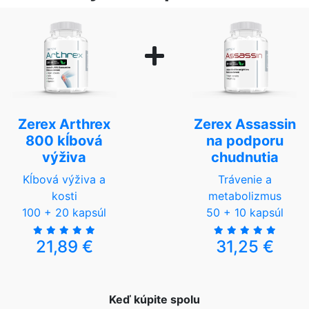
Zerex Arthrex
Zerex Assassin
800 kĺbová
na podporu
výživa
chudnutia
Kĺbová výživa a
Trávenie a
kosti
metabolizmus
100 + 20 kapsúl
50 + 10 kapsúl
21,89 €
31,25 €
Keď kúpite spolu