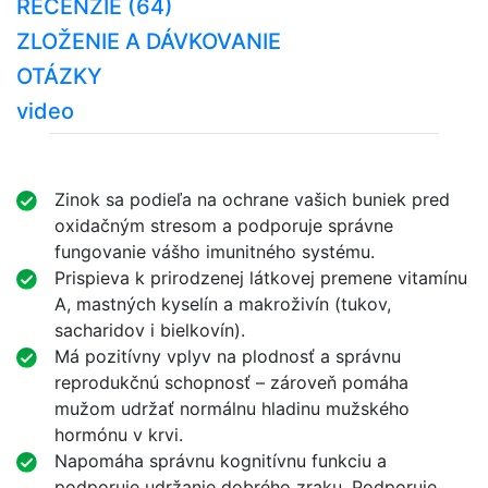
RECENZIE (64)
ZLOŽENIE A DÁVKOVANIE
OTÁZKY
video
Zinok sa podieľa na ochrane vašich buniek pred
oxidačným stresom a podporuje správne
fungovanie vášho imunitného systému.
Prispieva k prirodzenej látkovej premene vitamínu
A, mastných kyselín a makroživín (tukov,
sacharidov i bielkovín).
Má pozitívny vplyv na plodnosť a správnu
reprodukčnú schopnosť – zároveň pomáha
mužom udržať normálnu hladinu mužského
hormónu v krvi.
Napomáha správnu kognitívnu funkciu a
podporuje udržanie dobrého zraku. Podporuje