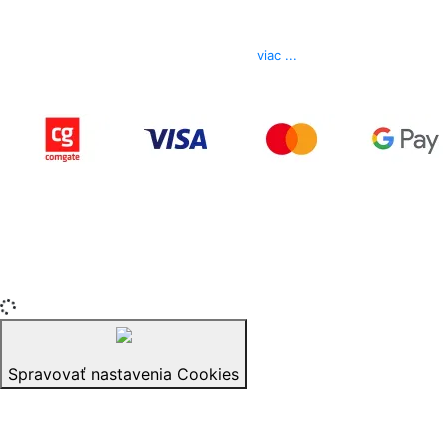
Telefón
0850 444 777
E-mail
info@izerex.sk
viac ...
Copyright © 2015-2025 iZerex.sk Všetky práva
vyhradené.
izerex.sk
izerex.cz
izerex.hu
Spravovať nastavenia Cookies