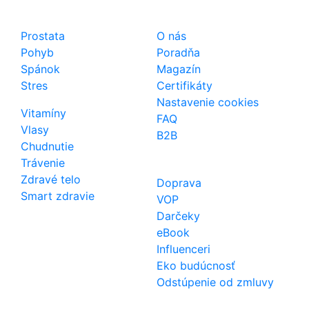
Shop
Dôležité odkazy
Prostata
O nás
Pohyb
Poradňa
Spánok
Magazín
Stres
Certifikáty
Nastavenie cookies
Vitamíny
FAQ
Vlasy
B2B
Chudnutie
Trávenie
Zdravé telo
Doprava
Smart zdravie
VOP
Darčeky
eBook
Influenceri
Eko budúcnosť
Odstúpenie od zmluvy
Kontakt