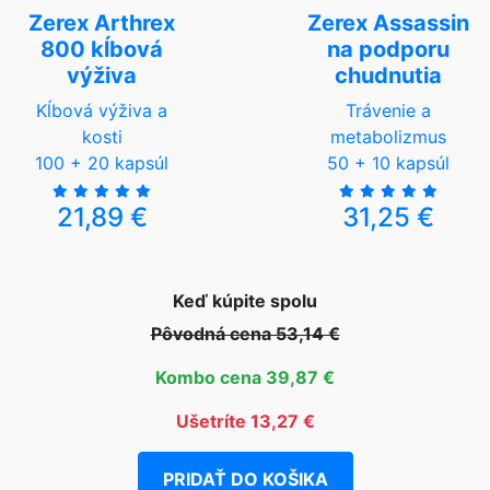
Zerex Arthrex
Zerex Assassin
800 kĺbová
na podporu
výživa
chudnutia
Kĺbová výživa a
Trávenie a
kosti
metabolizmus
100 + 20 kapsúl
50 + 10 kapsúl
21,89 €
31,25 €
Keď kúpite spolu
Pôvodná cena 53,14 €
Kombo cena 39,87 €
Ušetríte 13,27 €
PRIDAŤ DO KOŠIKA