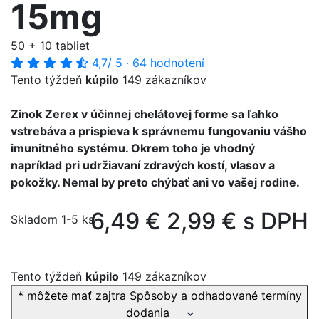
15mg
50 + 10 tabliet
4,7
/ 5
·
64 hodnotení
Tento týždeň
kúpilo
149 zákazníkov
Zinok Zerex v účinnej chelátovej forme sa ľahko
vstrebáva a prispieva k správnemu fungovaniu vášho
imunitného systému. Okrem toho je vhodný
napríklad pri udržiavaní zdravých kostí, vlasov a
pokožky. Nemal by preto chýbať ani vo vašej rodine.
6,49 €
2,99 € s DPH
Skladom 1-5 ks
Tento týždeň
kúpilo
149 zákazníkov
* môžete mať zajtra
Spôsoby a odhadované termíny
dodania