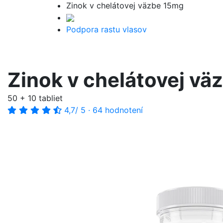
Zinok v chelátovej väzbe 15mg
Podpora rastu vlasov
Zinok v chelátovej v
50 + 10 tabliet
4,7
/ 5
·
64 hodnotení
-54%