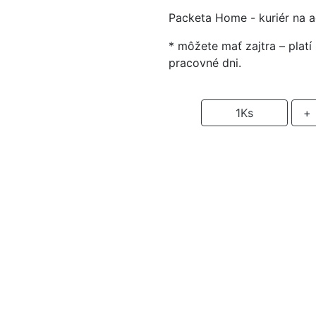
Packeta Home - kuriér na 
* môžete mať zajtra – plat
pracovné dni.
-
1
Ks
+
P