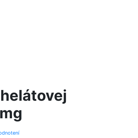
chelátovej
5mg
odnotení