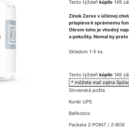
Tento týždeň
kúpilo
149 zá
Zinok Zerex v účinnej chel
prispieva k správnemu fu
Okrem toho je vhodný naprí
>
a pokožky. Nemal by preto 
Skladom 1-5 ks
Tento týždeň
kúpilo
149 zá
* môžete mať zajtra
Spôs
Slovenská pošta
Kuriér UPS
Balíkobox
Packeta Z-POINT / Z-BOX