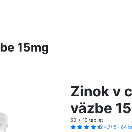
äzbe 15mg
Zinok v 
väzbe 1
50 + 10 tabliet
4,7
/ 5
·
64 h