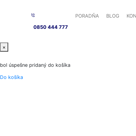
PORADŇA
BLOG
KO
0850 444 777
×
bol úspešne pridaný do košíka
Do košíka