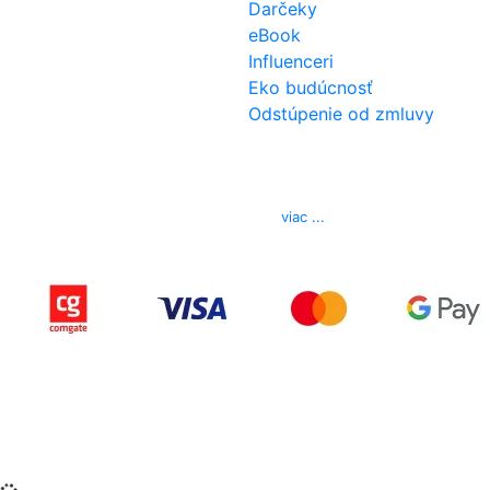
Darčeky
eBook
Influenceri
Eko budúcnosť
Odstúpenie od zmluvy
Kontakt
Telefón
0850 444 777
E-mail
info@izerex.sk
viac ...
Copyright © 2015-2025 iZerex.sk Všetky práva
vyhradené.
izerex.sk
izerex.cz
izerex.hu