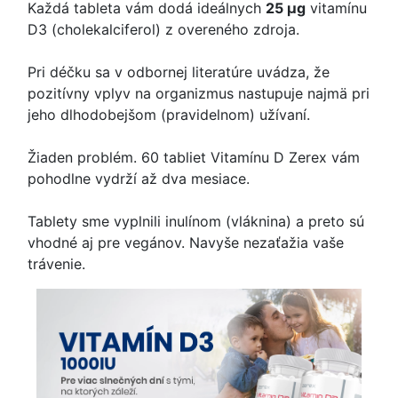
Každá tableta vám dodá ideálnych
25 μg
vitamínu
D3 (cholekalciferol) z overeného zdroja.
Pri déčku sa v odbornej literatúre uvádza, že
pozitívny vplyv na organizmus nastupuje najmä pri
jeho dlhodobejšom (pravidelnom) užívaní.
Žiaden problém. 60 tabliet Vitamínu D Zerex vám
pohodlne vydrží až dva mesiace.
Tablety sme vyplnili inulínom (vláknina) a preto sú
vhodné aj pre vegánov. Navyše nezaťažia vaše
trávenie.