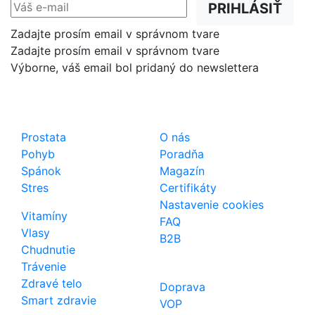
PRIHLÁSIŤ
Zadajte prosím email v správnom tvare
Zadajte prosím email v správnom tvare
Výborne, váš email bol pridaný do newslettera
Shop
Dôležité odkazy
Prostata
O nás
Pohyb
Poradňa
Spánok
Magazín
Stres
Certifikáty
Nastavenie cookies
Vitamíny
FAQ
Vlasy
B2B
Chudnutie
Trávenie
Zdravé telo
Doprava
Smart zdravie
VOP