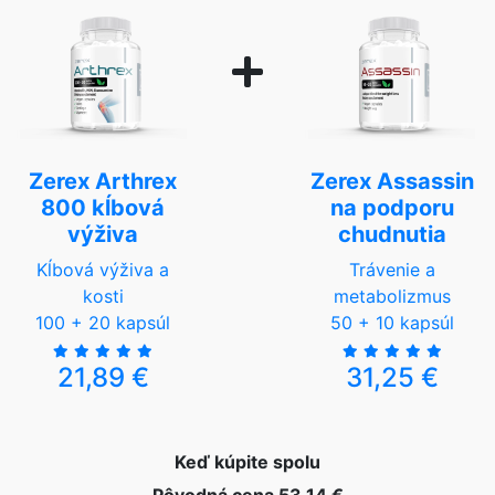
Zerex Arthrex
Zerex Assassin
800 kĺbová
na podporu
výživa
chudnutia
Kĺbová výživa a
Trávenie a
kosti
metabolizmus
100 + 20 kapsúl
50 + 10 kapsúl
21,89 €
31,25 €
Keď kúpite spolu
Pôvodná cena 53,14 €