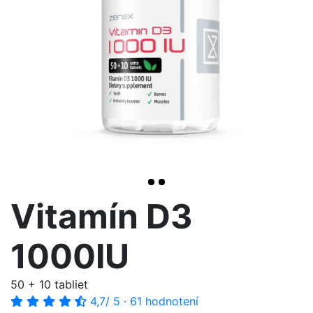
>
Vitamín D3
1000IU
50 + 10 tabliet
4,7
/ 5
·
61 hodnotení