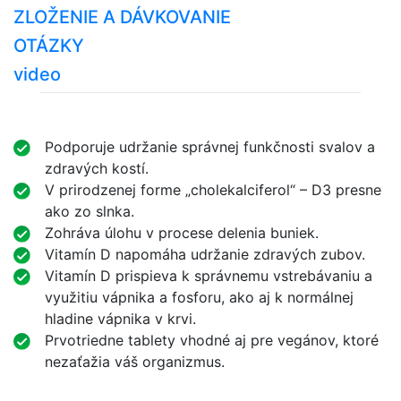
ZLOŽENIE A DÁVKOVANIE
OTÁZKY
video
Podporuje udržanie správnej funkčnosti svalov a
zdravých kostí.
V prirodzenej forme „cholekalciferol“ – D3 presne
ako zo slnka.
Zohráva úlohu v procese delenia buniek.
Vitamín D napomáha udržanie zdravých zubov.
Vitamín D prispieva k správnemu vstrebávaniu a
využitiu vápnika a fosforu, ako aj k normálnej
hladine vápnika v krvi.
Prvotriedne tablety vhodné aj pre vegánov, ktoré
nezaťažia váš organizmus.