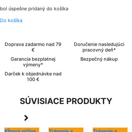
bol úspešne pridaný do košíka
Do košíka
Doprava zadarmo nad 79
Doručenie nasledujúci
€
pracovný deň*
Garancia bezplatnej
Bezpečný nákup
výmeny*
Darček k objednávke nad
100 €
SÚVISIACE PRODUKTY
Kĺbová výživa
Trávenie a
Trávenie a