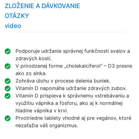
ZLOŽENIE A DÁVKOVANIE
OTÁZKY
video
Podporuje udržanie správnej funkčnosti svalov a
zdravých kostí.
V prirodzenej forme „cholekalciferol“ – D3 presne
ako zo slnka.
Zohráva úlohu v procese delenia buniek.
Vitamín D napomáha udržanie zdravých zubov.
Vitamín D prispieva k správnemu vstrebávaniu a
využitiu vápnika a fosforu, ako aj k normálnej
hladine vápnika v krvi.
Prvotriedne tablety vhodné aj pre vegánov, ktoré
nezaťažia váš organizmus.