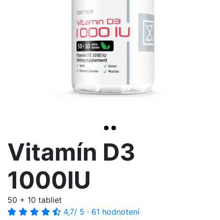
>
Vitamín D3
1000IU
50 + 10 tabliet
4,7
/ 5
·
61 hodnotení