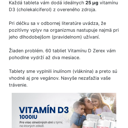
Každá tableta vám dodá ideálnych
25 μg
vitamínu
D3 (cholekalciferol) z overeného zdroja.
Pri déčku sa v odbornej literatúre uvádza, že
pozitívny vplyv na organizmus nastupuje najmä pri
jeho dlhodobejšom (pravidelnom) užívaní.
Žiaden problém. 60 tabliet Vitamínu D Zerex vám
pohodlne vydrží až dva mesiace.
Tablety sme vyplnili inulínom (vláknina) a preto sú
vhodné aj pre vegánov. Navyše nezaťažia vaše
trávenie.