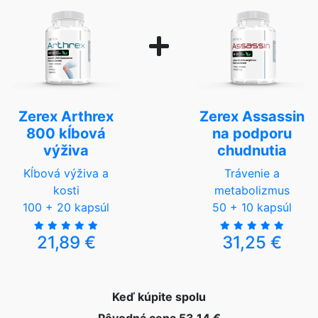
Zerex Arthrex
Zerex Assassin
800 kĺbová
na podporu
výživa
chudnutia
Kĺbová výživa a
Trávenie a
kosti
metabolizmus
100 + 20 kapsúl
50 + 10 kapsúl
21,89 €
31,25 €
Keď kúpite spolu
Pôvodná cena 53,14 €