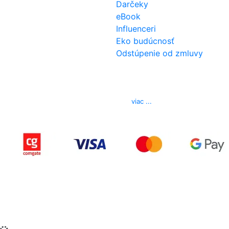
Darčeky
eBook
Influenceri
Eko budúcnosť
Odstúpenie od zmluvy
Kontakt
Telefón
0850 444 777
E-mail
info@izerex.sk
viac ...
Copyright © 2015-2025 iZerex.sk Všetky práva
vyhradené.
izerex.sk
izerex.cz
izerex.hu