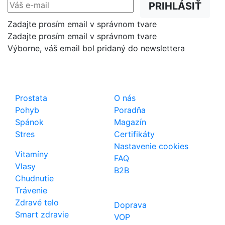
PRIHLÁSIŤ
Zadajte prosím email v správnom tvare
Zadajte prosím email v správnom tvare
Výborne, váš email bol pridaný do newslettera
Shop
Dôležité odkazy
Prostata
O nás
Pohyb
Poradňa
Spánok
Magazín
Stres
Certifikáty
Nastavenie cookies
Vitamíny
FAQ
Vlasy
B2B
Chudnutie
Trávenie
Zdravé telo
Doprava
Smart zdravie
VOP