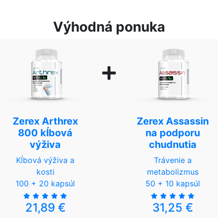
Výhodná ponuka
Zerex Arthrex
Zerex Assassin
800 kĺbová
na podporu
výživa
chudnutia
Kĺbová výživa a
Trávenie a
kosti
metabolizmus
100 + 20 kapsúl
50 + 10 kapsúl
21,89 €
31,25 €