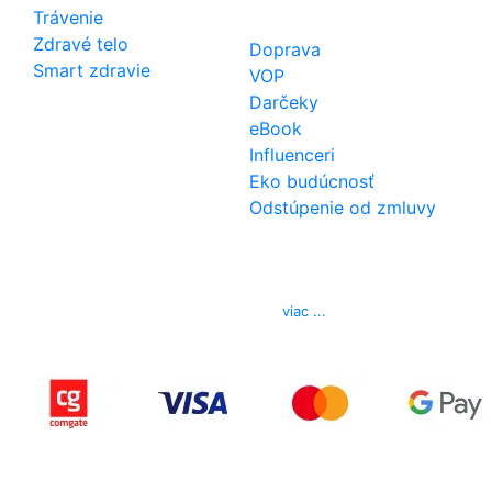
Trávenie
Zdravé telo
Doprava
Smart zdravie
VOP
Darčeky
eBook
Influenceri
Eko budúcnosť
Odstúpenie od zmluvy
Kontakt
Telefón
0850 444 777
E-mail
info@izerex.sk
viac ...
Copyright © 2015-2025 iZerex.sk Všetky práva
vyhradené.