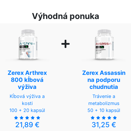
Výhodná ponuka
Zerex Arthrex
Zerex Assassin
800 kĺbová
na podporu
výživa
chudnutia
Kĺbová výživa a
Trávenie a
kosti
metabolizmus
100 + 20 kapsúl
50 + 10 kapsúl
21,89 €
31,25 €