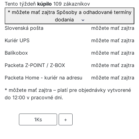
Tento týždeň
kúpilo
109 zákazníkov
* môžete mať zajtra
Spôsoby a odhadované termíny
dodania
Slovenská pošta
môžete mať zajtra
Kuriér UPS
môžete mať zajtra
Balíkobox
môžete mať zajtra
Packeta Z-POINT / Z-BOX
môžete mať zajtra
Packeta Home - kuriér na adresu
môžete mať zajtra
* môžete mať zajtra – platí pre objednávky vytvorené
do 12:00 v pracovné dni.
-
1
Ks
+
PRIDAŤ DO KOŠIKA