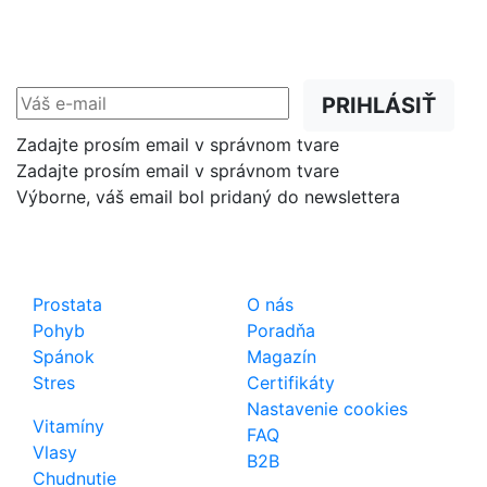
Zľavy, akcie a novinky
prednostne na Váš e-mail.
PRIHLÁSIŤ
Zadajte prosím email v správnom tvare
Zadajte prosím email v správnom tvare
Výborne, váš email bol pridaný do newslettera
Shop
Dôležité odkazy
Prostata
O nás
Pohyb
Poradňa
Spánok
Magazín
Stres
Certifikáty
Nastavenie cookies
Vitamíny
FAQ
Vlasy
B2B
Chudnutie