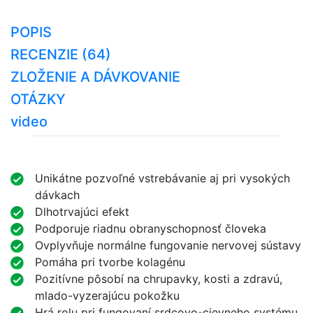
POPIS
RECENZIE (64)
ZLOŽENIE A DÁVKOVANIE
OTÁZKY
video
Unikátne pozvoľné vstrebávanie aj pri vysokých
dávkach
Dlhotrvajúci efekt
Podporuje riadnu obranyschopnosť človeka
Ovplyvňuje normálne fungovanie nervovej sústavy
Pomáha pri tvorbe kolagénu
Pozitívne pôsobí na chrupavky, kosti a zdravú,
mlado-vyzerajúcu pokožku
Hrá rolu pri fungovaní srdcovo-cievneho systému