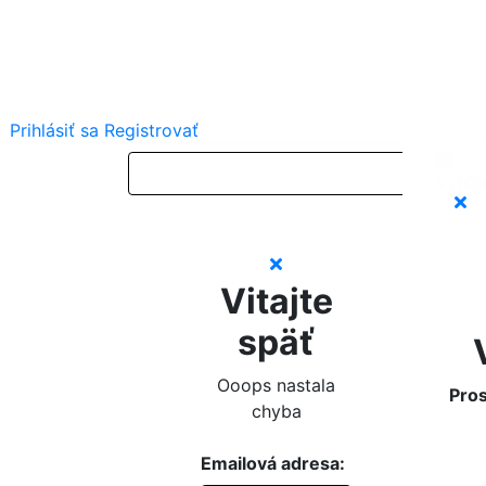
Prihlásiť sa
Registrovať
Vitajte
späť
Ooops nastala
Pros
chyba
Emailová adresa: