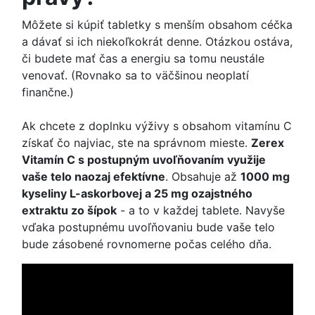
Môžete si kúpiť tabletky s menším obsahom céčka
a dávať si ich niekoľkokrát denne. Otázkou ostáva,
či budete mať čas a energiu sa tomu neustále
venovať. (Rovnako sa to väčšinou neoplatí
finančne.)
Ak chcete z doplnku výživy s obsahom vitamínu C
získať čo najviac, ste na správnom mieste.
Zerex
Vitamín C s postupným uvoľňovaním využije
vaše telo naozaj efektívne
. Obsahuje až
1000 mg
kyseliny L-askorbovej a 25 mg ozajstného
extraktu zo šípok
- a to v každej tablete. Navyše
vďaka postupnému uvoľňovaniu bude vaše telo
bude zásobené rovnomerne počas celého dňa.