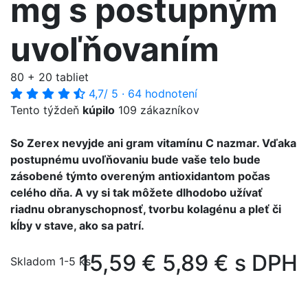
mg s postupným
uvoľňovaním
80 + 20 tabliet
4,7
/ 5
·
64 hodnotení
Tento týždeň
kúpilo
109 zákazníkov
So Zerex nevyjde ani gram vitamínu C nazmar. Vďaka
postupnému uvoľňovaniu bude vaše telo bude
zásobené týmto overeným antioxidantom počas
celého dňa. A vy si tak môžete dlhodobo užívať
riadnu obranyschopnosť, tvorbu kolagénu a pleť či
kĺby v stave, ako sa patrí.
15,59 €
5,89 € s DPH
Skladom 1-5 ks