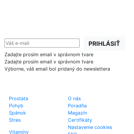
NEWSLETTER
Zľavy, akcie a novinky
prednostne na Váš e-mail.
PRIHLÁSIŤ
Zadajte prosím email v správnom tvare
Zadajte prosím email v správnom tvare
Výborne, váš email bol pridaný do newslettera
Shop
Dôležité odkazy
Prostata
O nás
Pohyb
Poradňa
Spánok
Magazín
Stres
Certifikáty
Nastavenie cookies
Vitamíny