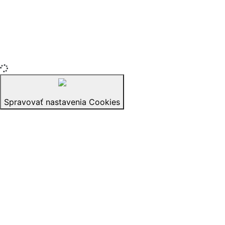
Copyright © 2015-2025 iZerex.sk Všetky práva
vyhradené.
izerex.sk
izerex.cz
izerex.hu
Spravovať nastavenia Cookies