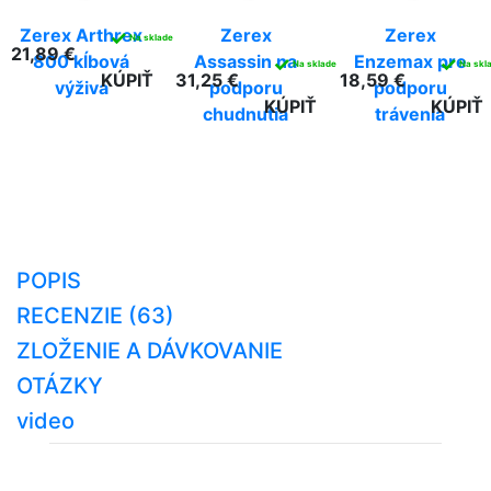
Zerex Arthrex
Zerex
Zerex
✓
Na sklade
21,89 €
800 kĺbová
Assassin na
Enzemax pre
✓
✓
Na sklade
Na skl
KÚPIŤ
31,25 €
18,59 €
výživa
podporu
podporu
KÚPIŤ
KÚPIŤ
chudnutia
trávenia
POPIS
RECENZIE (63)
ZLOŽENIE A DÁVKOVANIE
OTÁZKY
video