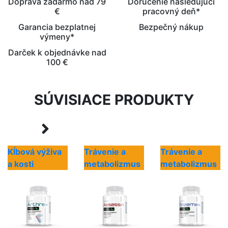
Doprava zadarmo nad 79
Doručenie nasledujúci
€
pracovný deň*
Garancia bezplatnej
Bezpečný nákup
výmeny*
Darček k objednávke nad
100 €
SÚVISIACE PRODUKTY
Kĺbová výživa
Trávenie a
Trávenie a
a kosti
metabolizmus
metabolizmus