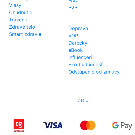
FAQ
Vlasy
B2B
Chudnutie
Trávenie
Zdravé telo
Doprava
Smart zdravie
VOP
Darčeky
eBook
Influenceri
Eko budúcnosť
Odstúpenie od zmluvy
Kontakt
Telefón
0850 444 777
E-mail
info@izerex.sk
viac ...