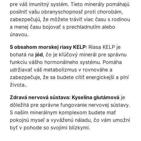
pre váš imunitný systém. Tieto minerály pomáhajú
posilniť vašu obranyschopnosť proti chorobám,
zabezpečujú, že môžete tráviť viac času s rodinou
a menej času bojovať s prechladnutím alebo
únavou.
S obsahom morskej riasy KELP:
Riasa KELP je
bohatá na
jód
, čo je kľúčový minerál pre správnu
funkciu vášho hormonálneho systému. Pomáha
udržiavať váš metabolizmus v rovnováhe a
zabezpečuje, že sa budete cítiť energickejší a plní
života..
Zdravá nervová sústava: Kyselina glutámová
je
dôležitá pre správne fungovanie nervovej sústavy.
S naším minerálnym komplexom budete mať
pokojnú myseľ a vyváženú náladu, čo vám umožní
byť v pohode so svojimi blízkymi.