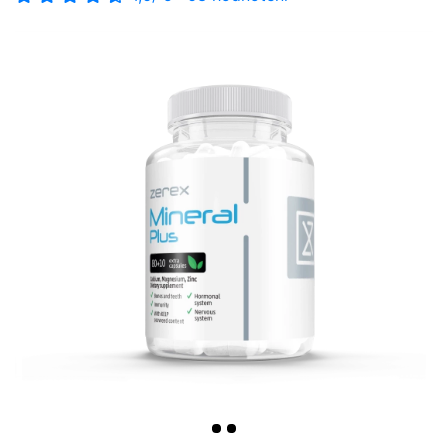
-10%
>