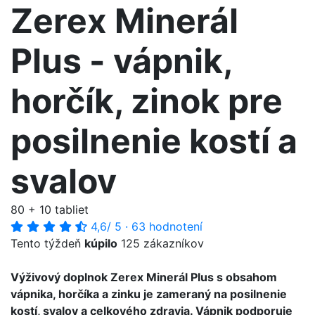
Zerex Minerál
Plus - vápnik,
horčík, zinok pre
posilnenie kostí a
svalov
80 + 10 tabliet
4,6
/ 5
·
63 hodnotení
Tento týždeň
kúpilo
125 zákazníkov
Výživový doplnok Zerex Minerál Plus s obsahom
vápnika, horčíka a zinku je zameraný na posilnenie
kostí, svalov a celkového zdravia. Vápnik podporuje