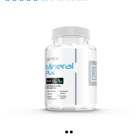
-10%
>