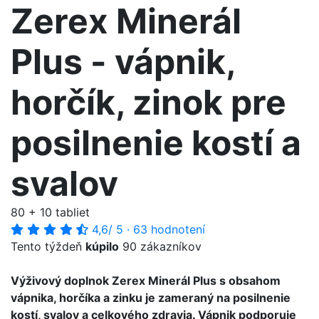
Zerex Minerál
Plus - vápnik,
horčík, zinok pre
posilnenie kostí a
svalov
80 + 10 tabliet
4,6
/ 5
·
63 hodnotení
Tento týždeň
kúpilo
90 zákazníkov
Výživový doplnok Zerex Minerál Plus s obsahom
vápnika, horčíka a zinku je zameraný na posilnenie
kostí, svalov a celkového zdravia. Vápnik podporuje