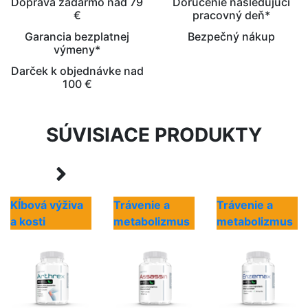
Doprava zadarmo nad 79
Doručenie nasledujúci
€
pracovný deň*
Garancia bezplatnej
Bezpečný nákup
výmeny*
Darček k objednávke nad
100 €
SÚVISIACE PRODUKTY
Kĺbová výživa
Trávenie a
Trávenie a
a kosti
metabolizmus
metabolizmus