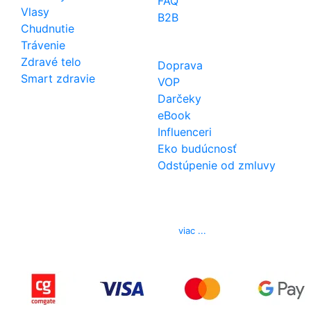
FAQ
Vlasy
B2B
Chudnutie
Trávenie
Zdravé telo
Doprava
Smart zdravie
VOP
Darčeky
eBook
Influenceri
Eko budúcnosť
Odstúpenie od zmluvy
Kontakt
Telefón
0850 444 777
E-mail
info@izerex.sk
viac ...