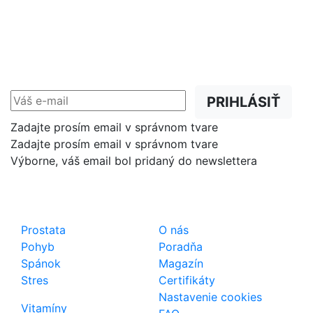
NEWSLETTER
Zľavy, akcie a novinky
prednostne na Váš e-mail.
PRIHLÁSIŤ
Zadajte prosím email v správnom tvare
Zadajte prosím email v správnom tvare
Výborne, váš email bol pridaný do newslettera
Shop
Dôležité odkazy
Prostata
O nás
Pohyb
Poradňa
Spánok
Magazín
Stres
Certifikáty
Nastavenie cookies
Vitamíny