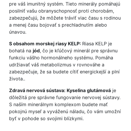
pre váš imunitný systém. Tieto minerály pomáhajú
posilniť vašu obranyschopnosť proti chorobám,
zabezpečujú, že môžete tráviť viac času s rodinou
a menej času bojovať s prechladnutím alebo
únavou.
S obsahom morskej riasy KELP:
Riasa KELP je
bohatá na
jód
, čo je kľúčový minerál pre správnu
funkciu vášho hormonálneho systému. Pomáha
udržiavať váš metabolizmus v rovnováhe a
zabezpečuje, že sa budete cítiť energickejší a plní
života..
Zdravá nervová sústava: Kyselina glutámová
je
dôležitá pre správne fungovanie nervovej sústavy.
S naším minerálnym komplexom budete mať
pokojnú myseľ a vyváženú náladu, čo vám umožní
byť v pohode so svojimi blízkymi.