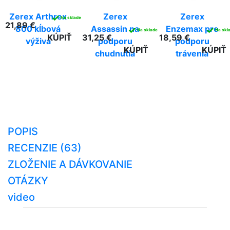
Zerex Arthrex
Zerex
Zerex
✓
Na sklade
21,89 €
800 kĺbová
Assassin na
Enzemax pre
✓
✓
Na sklade
Na skl
KÚPIŤ
31,25 €
18,59 €
výživa
podporu
podporu
KÚPIŤ
KÚPIŤ
chudnutia
trávenia
POPIS
RECENZIE (63)
ZLOŽENIE A DÁVKOVANIE
OTÁZKY
video