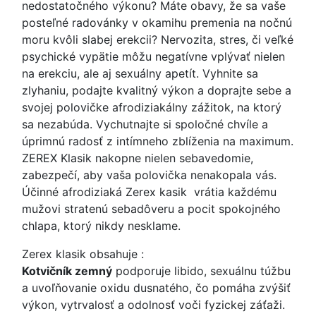
nedostatočného výkonu? Máte obavy, že sa vaše
posteľné radovánky v okamihu premenia na nočnú
moru kvôli slabej erekcii? Nervozita, stres, či veľké
psychické vypätie môžu negatívne vplývať nielen
na erekciu, ale aj sexuálny apetít. Vyhnite sa
zlyhaniu, podajte kvalitný výkon a doprajte sebe a
svojej polovičke afrodiziakálny zážitok, na ktorý
sa nezabúda. Vychutnajte si spoločné chvíle a
úprimnú radosť z intímneho zblíženia na maximum.
ZEREX Klasik nakopne nielen sebavedomie,
zabezpečí, aby vaša polovička nenakopala vás.
Účinné afrodiziaká Zerex kasik vrátia každému
mužovi stratenú sebadôveru a pocit spokojného
chlapa, ktorý nikdy nesklame.
Zerex klasik obsahuje :
Kotvičník zemný
podporuje libido, sexuálnu túžbu
a uvoľňovanie oxidu dusnatého, čo pomáha zvýšiť
výkon, vytrvalosť a odolnosť voči fyzickej záťaži.