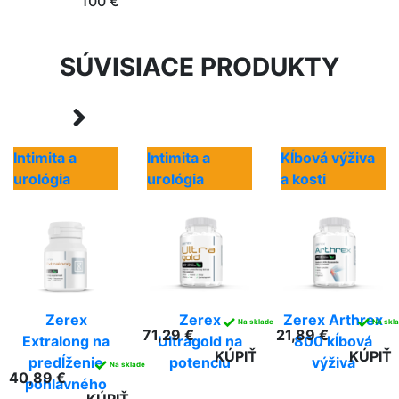
100 €
SÚVISIACE PRODUKTY
Intimita a
Intimita a
Kĺbová výživa
urológia
urológia
a kosti
Zerex
Zerex
Zerex Arthrex
✓
✓
Na sklade
Na skl
71,29 €
21,89 €
Extralong na
Ultragold na
800 kĺbová
KÚPIŤ
KÚPIŤ
predĺženie
potenciu
výživa
✓
Na sklade
40,89 €
pohlavného