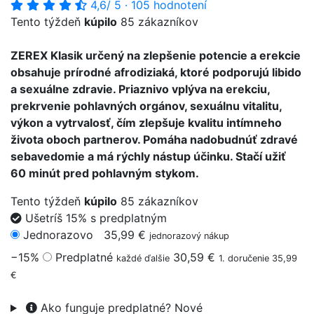
4,6
/ 5
·
105 hodnotení
Tento týždeň
kúpilo
85 zákazníkov
ZEREX Klasik určený na zlepšenie potencie a erekcie
obsahuje prírodné afrodiziaká, ktoré podporujú libido
a sexuálne zdravie. Priaznivo vplýva na erekciu,
prekrvenie pohlavných orgánov, sexuálnu vitalitu,
výkon a vytrvalosť, čím zlepšuje kvalitu intímneho
života oboch partnerov. Pomáha nadobudnúť zdravé
sebavedomie a má rýchly nástup účinku. Stačí užiť
60 minút pred pohlavným stykom.
Tento týždeň
kúpilo
85 zákazníkov
Ušetríš 15% s predplatným
Jednorazovo
35,99 €
jednorazový nákup
−15%
Predplatné
30,59 €
každé ďalšie
1. doručenie 35,99
€
Ako funguje predplatné?
Nové