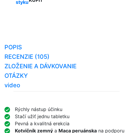
KÚPIŤ
styku
POPIS
RECENZIE (105)
ZLOŽENIE A DÁVKOVANIE
OTÁZKY
video
Rýchly nástup účinku
Stačí užiť jednu tabletku
Pevná a kvalitná erekcia
Kotvičník zemný
a
Maca peruánska
na podporu