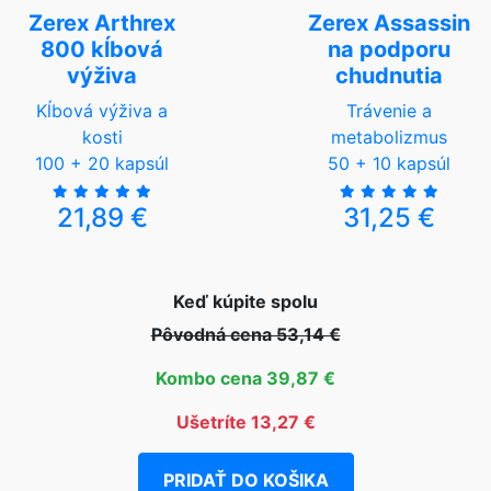
Zerex Arthrex
Zerex Assassin
800 kĺbová
na podporu
výživa
chudnutia
Kĺbová výživa a
Trávenie a
kosti
metabolizmus
100 + 20 kapsúl
50 + 10 kapsúl
21,89 €
31,25 €
Keď kúpite spolu
Pôvodná cena 53,14 €
Kombo cena 39,87 €
Ušetríte 13,27 €
PRIDAŤ DO KOŠIKA