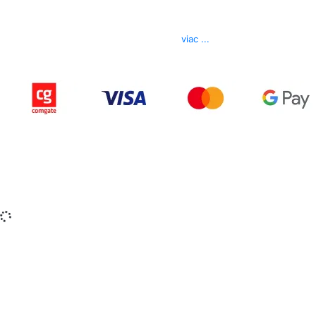
Telefón
0850 444 777
E-mail
info@izerex.sk
viac ...
Copyright © 2015-2025 iZerex.sk Všetky práva
vyhradené.
izerex.sk
izerex.cz
izerex.hu