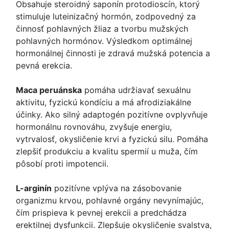
Obsahuje steroidný saponín protodioscín, ktorý
stimuluje luteinizačný hormón, zodpovedný za
činnosť pohlavných žliaz a tvorbu mužských
pohlavných hormónov. Výsledkom optimálnej
hormonálnej činnosti je zdravá mužská potencia a
pevná erekcia.
Maca peruánska
pomáha udržiavať sexuálnu
aktivitu, fyzickú kondíciu a má afrodiziakálne
účinky. Ako silný adaptogén pozitívne ovplyvňuje
hormonálnu rovnováhu, zvyšuje energiu,
vytrvalosť, okysličenie krvi a fyzickú silu. Pomáha
zlepšiť produkciu a kvalitu spermií u muža, čím
pôsobí proti impotencii.
L-arginín
pozitívne vplýva na zásobovanie
organizmu krvou, pohlavné orgány nevynímajúc,
čím prispieva k pevnej erekcii a predchádza
erektilnej dysfunkcii. Zlepšuje okysličenie svalstva,