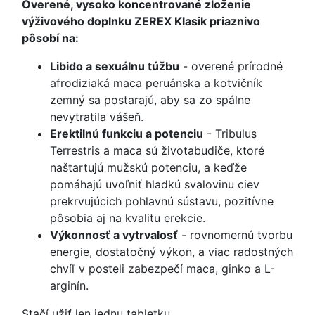
Overené, vysoko koncentrované zloženie
výživového doplnku ZEREX Klasik priaznivo
pôsobí na:
Libido a sexuálnu túžbu
- overené prírodné
afrodiziaká maca peruánska a kotvičník
zemný sa postarajú, aby sa zo spálne
nevytratila vášeň.
Erektilnú funkciu a potenciu
- Tribulus
Terrestris a maca sú životabudiče, ktoré
naštartujú mužskú potenciu, a keďže
pomáhajú uvoľniť hladkú svalovinu ciev
prekrvujúcich pohlavnú sústavu, pozitívne
pôsobia aj na kvalitu erekcie.
Výkonnosť a vytrvalosť
- rovnomernú tvorbu
energie, dostatočný výkon, a viac radostných
chvíľ v posteli zabezpečí maca, ginko a L-
arginín.
Stačí užiť len jednu tabletku.