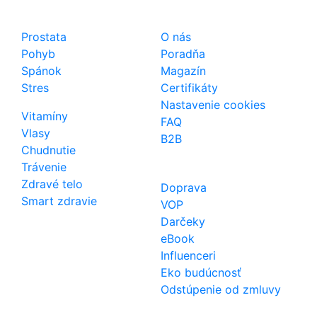
Shop
Dôležité odkazy
Prostata
O nás
Pohyb
Poradňa
Spánok
Magazín
Stres
Certifikáty
Nastavenie cookies
Vitamíny
FAQ
Vlasy
B2B
Chudnutie
Trávenie
Zdravé telo
Doprava
Smart zdravie
VOP
Darčeky
eBook
Influenceri
Eko budúcnosť
Odstúpenie od zmluvy
Kontakt