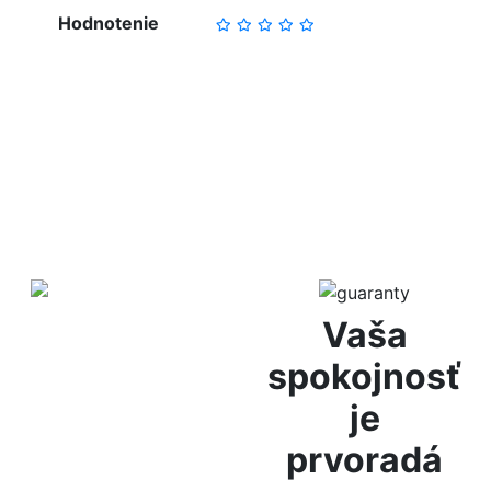
Hodnotenie
NAPÍSAŤ RECENZIU
Diskrétne
Vaša
balenie
spokojnosť
je
Za anonymitu Vám ručíme
prvoradá
vďaka diskrétnemu
baleniu, bez označenia