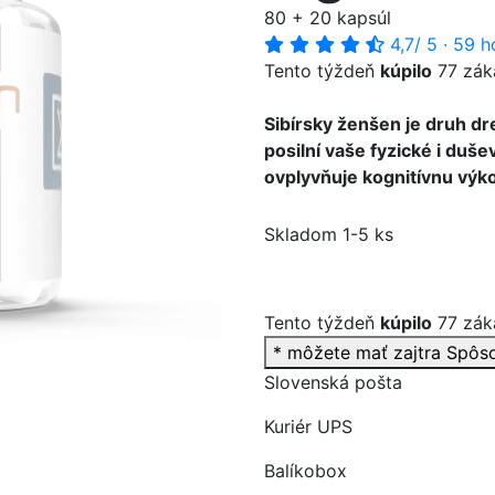
80 + 20 kapsúl
4,7
/ 5
·
59 h
Tento týždeň
kúpilo
77 zák
Sibírsky ženšen je druh d
>
posilní vaše fyzické i duš
ovplyvňuje kognitívnu výk
Skladom 1-5 ks
Tento týždeň
kúpilo
77 zák
* môžete mať zajtra
Spôs
Slovenská pošta
Kuriér UPS
Balíkobox