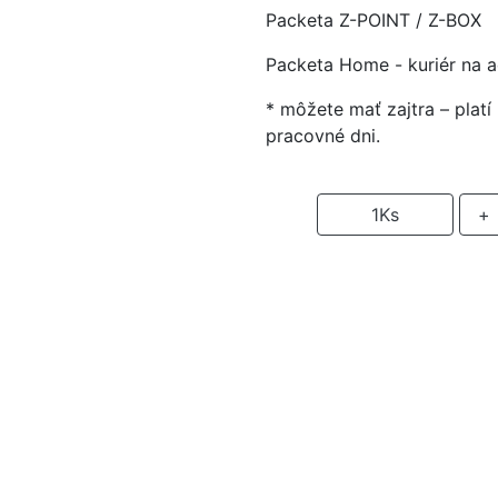
Packeta Z-POINT / Z-BOX
Packeta Home - kuriér na 
* môžete mať zajtra – plat
pracovné dni.
-
1
Ks
+
P