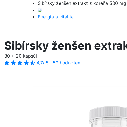
Sibírsky ženšen extrakt z koreňa 500 mg
Energia a vitalita
Sibírsky ženšen extra
80 + 20 kapsúl
4,7
/ 5
·
59 hodnotení
-10%