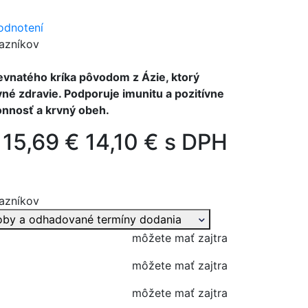
odnotení
azníkov
revnatého kríka pôvodom z Ázie, ktorý
evné zdravie. Podporuje imunitu a pozitívne
onnosť a krvný obeh.
15,69 €
14,10 € s DPH
azníkov
oby a odhadované termíny dodania
môžete mať zajtra
môžete mať zajtra
môžete mať zajtra