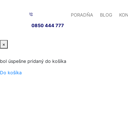
PORADŇA
BLOG
KO
0850 444 777
×
bol úspešne pridaný do košíka
Do košíka