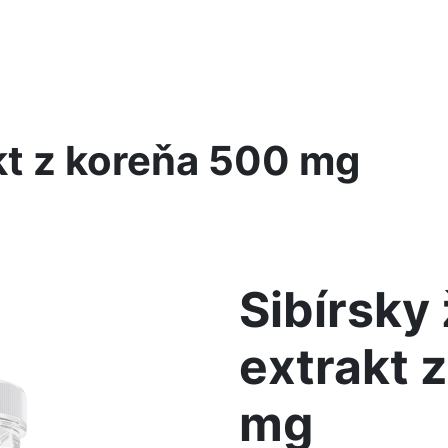
kt z koreňa 500 mg
Sibírsky
extrakt 
mg