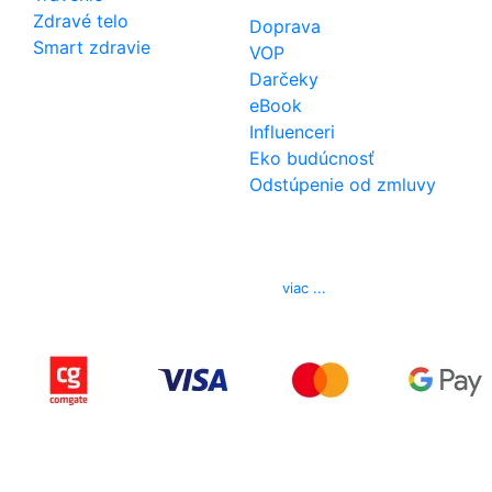
Zdravé telo
Doprava
Smart zdravie
VOP
Darčeky
eBook
Influenceri
Eko budúcnosť
Odstúpenie od zmluvy
Kontakt
Telefón
0850 444 777
E-mail
info@izerex.sk
viac ...
Copyright © 2015-2025 iZerex.sk Všetky práva
vyhradené.