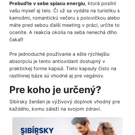
Prebuďte v sebe spiacu energiu
, ktorá posilní
vašu myseľ aj telo. Či už sa vydáte na turistiku s
kamošmi, romantickú večeru s polovičkou alebo
máte pred sebou ďalší meeting v práci, určite to
oceníte. A reakcia okolia na seba nenechá dlho
čakať!
Pre jednoduché používanie a ešte rýchlejšiu
absorpciu je tento antioxidant dostupný v
praktickej forme kapsúl. Tieto kapsuly čisto na
rastlinnej báze sú vhodné aj pre vegánov.
Pre koho je určený?
Sibírsky ženšen je výživový doplnok vhodný pre
každého, komu záleží na svojom zdraví.