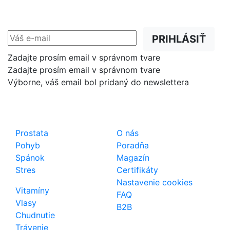
Zľavy, akcie a novinky
prednostne na Váš e-mail.
PRIHLÁSIŤ
Zadajte prosím email v správnom tvare
Zadajte prosím email v správnom tvare
Výborne, váš email bol pridaný do newslettera
Shop
Dôležité odkazy
Prostata
O nás
Pohyb
Poradňa
Spánok
Magazín
Stres
Certifikáty
Nastavenie cookies
Vitamíny
FAQ
Vlasy
B2B
Chudnutie
Trávenie