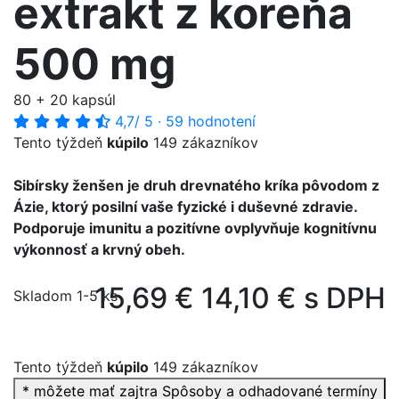
extrakt z koreňa
500 mg
80 + 20 kapsúl
4,7
/ 5
·
59 hodnotení
Tento týždeň
kúpilo
149 zákazníkov
Sibírsky ženšen je druh drevnatého kríka pôvodom z
Ázie, ktorý posilní vaše fyzické i duševné zdravie.
Podporuje imunitu a pozitívne ovplyvňuje kognitívnu
výkonnosť a krvný obeh.
15,69 €
14,10 € s DPH
Skladom 1-5 ks
Tento týždeň
kúpilo
149 zákazníkov
* môžete mať zajtra
Spôsoby a odhadované termíny