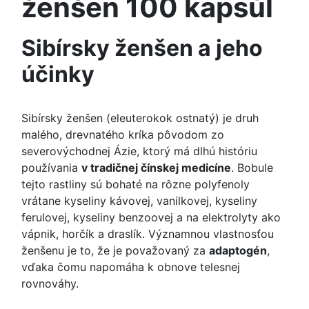
ženšen 100 kapsúl
Sibírsky ženšen a jeho
účinky
Sibírsky ženšen (eleuterokok ostnatý) je druh
malého, drevnatého kríka pôvodom zo
severovýchodnej Ázie, ktorý má dlhú históriu
používania
v tradičnej čínskej medicíne
. Bobule
tejto rastliny sú bohaté na rôzne polyfenoly
vrátane kyseliny kávovej, vanilkovej, kyseliny
ferulovej, kyseliny benzoovej a na elektrolyty ako
vápnik, horčík a draslík. Významnou vlastnosťou
ženšenu je to, že je považovaný za
adaptogén
,
vďaka čomu napomáha k obnove telesnej
rovnováhy.