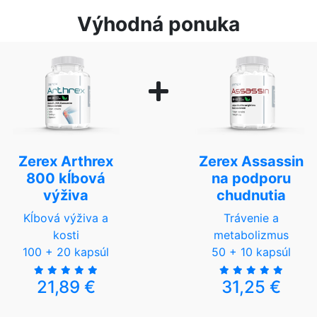
Výhodná ponuka
Zerex Arthrex
Zerex Assassin
800 kĺbová
na podporu
výživa
chudnutia
Kĺbová výživa a
Trávenie a
kosti
metabolizmus
100 + 20 kapsúl
50 + 10 kapsúl
21,89 €
31,25 €