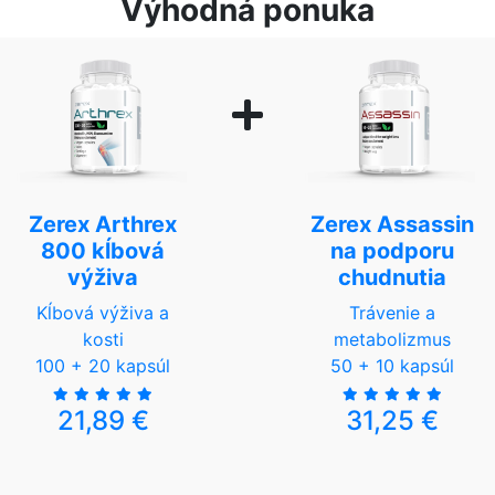
Výhodná ponuka
Zerex Arthrex
Zerex Assassin
800 kĺbová
na podporu
výživa
chudnutia
Kĺbová výživa a
Trávenie a
kosti
metabolizmus
100 + 20 kapsúl
50 + 10 kapsúl
21,89 €
31,25 €