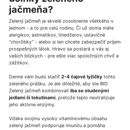
jačmeňa?
Zelený jačmeň je skvelé zosobnenie všetkého v
jednom - a to pre celú rodinu. Či už doma máte
alergikov, astmatikov, tínedžerov, ustavičné
“chorôbky” - alebo si len chcete zabezpečiť príjem
prospešných látok. Hravo sa postará o vás aj
vašich blízkych - pre ešte viac spoločných chvíľ a
zážitkov.
Denne vám budú stačiť
2-4 čajové lyžičky
tohto
zeleného prášku. Je ale dôležité, aby ste BIO
Zelený jačmeň kombinovali
iba so studenými
jedlami či tekutinami
, pretože teplo neutralizuje
jeho aktívne enzýmy.
Vďaka svojmu vysoko vitamínovému obsahu
zelený jačmeň podporuje imunitu a pomáha