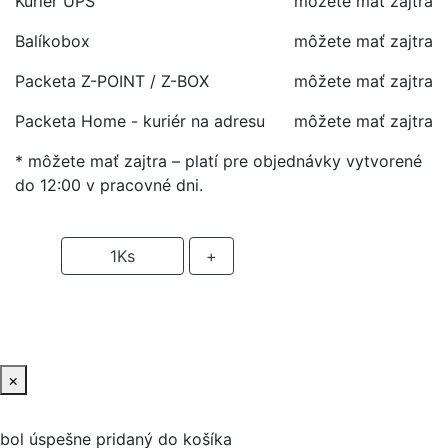
Kuriér UPS
môžete mať zajtra
Balíkobox
môžete mať zajtra
Packeta Z-POINT / Z-BOX
môžete mať zajtra
Packeta Home - kuriér na adresu
môžete mať zajtra
* môžete mať zajtra – platí pre objednávky vytvorené
do 12:00 v pracovné dni.
-
1
Ks
+
PRIDAŤ DO KOŠIKA
×
bol úspešne pridaný do košíka