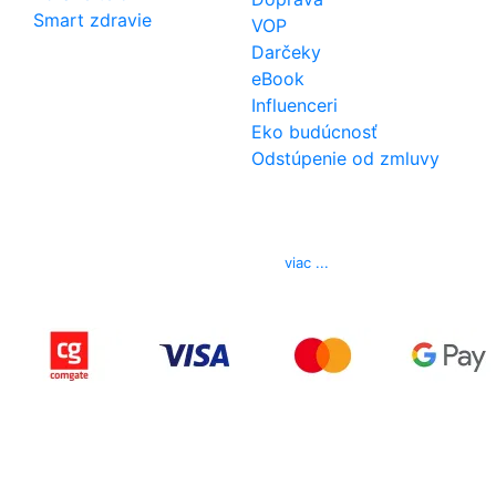
Smart zdravie
VOP
Darčeky
eBook
Influenceri
Eko budúcnosť
Odstúpenie od zmluvy
Kontakt
Telefón
0850 444 777
E-mail
info@izerex.sk
viac ...
Copyright © 2015-2025 iZerex.sk Všetky práva
vyhradené.