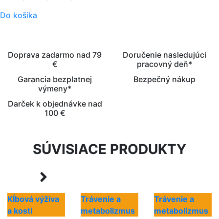
Do košíka
Doprava zadarmo nad 79
Doručenie nasledujúci
€
pracovný deň*
Garancia bezplatnej
Bezpečný nákup
výmeny*
Darček k objednávke nad
100 €
SÚVISIACE PRODUKTY
Kĺbová výživa
Trávenie a
Trávenie a
a kosti
metabolizmus
metabolizmus