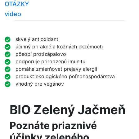
OTÁZKY
video
skvelý antioxidant
účinný pri akné a kožných ekzémoch
pôsobí protizápalovo
podporuje prirodzenú imunitu
pomáha zmierňovať prejavy alergií
produkt ekologického poľnohospodárstva
vhodný pre vegánov
BIO Zelený Jačmeň
Poznáte priaznivé
účinky zeleného