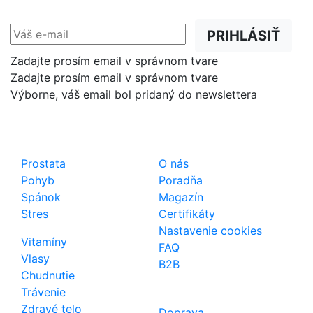
prednostne na Váš e-mail.
PRIHLÁSIŤ
Zadajte prosím email v správnom tvare
Zadajte prosím email v správnom tvare
Výborne, váš email bol pridaný do newslettera
Shop
Dôležité odkazy
Prostata
O nás
Pohyb
Poradňa
Spánok
Magazín
Stres
Certifikáty
Nastavenie cookies
Vitamíny
FAQ
Vlasy
B2B
Chudnutie
Trávenie
Zdravé telo
Doprava