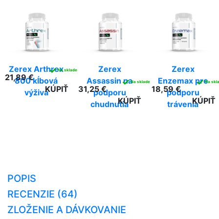
Zerex Arthrex
Zerex
Zerex
✓
Na sklade
21,89 €
800 kĺbová
Assassin na
Enzemax pre
✓
✓
Na sklade
Na skl
KÚPIŤ
31,25 €
18,59 €
výživa
podporu
podporu
KÚPIŤ
KÚPIŤ
chudnutia
trávenia
POPIS
RECENZIE (64)
ZLOŽENIE A DÁVKOVANIE