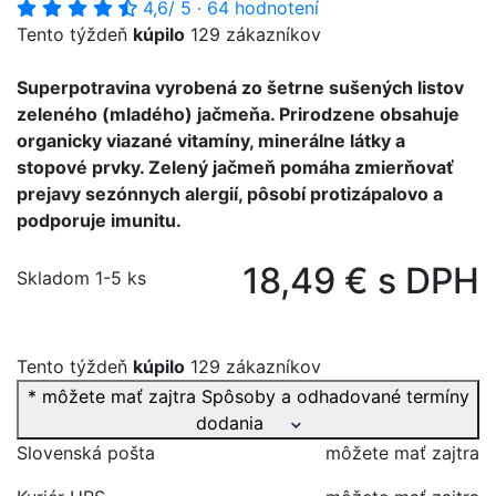
4,6
/ 5
·
64 hodnotení
Tento týždeň
kúpilo
129 zákazníkov
Superpotravina vyrobená zo šetrne sušených listov
zeleného (mladého) jačmeňa. Prirodzene obsahuje
organicky viazané vitamíny, minerálne látky a
stopové prvky. Zelený jačmeň pomáha zmierňovať
prejavy sezónnych alergií, pôsobí protizápalovo a
podporuje imunitu.
18,49 € s DPH
Skladom 1-5 ks
Tento týždeň
kúpilo
129 zákazníkov
* môžete mať zajtra
Spôsoby a odhadované termíny
dodania
Slovenská pošta
môžete mať zajtra