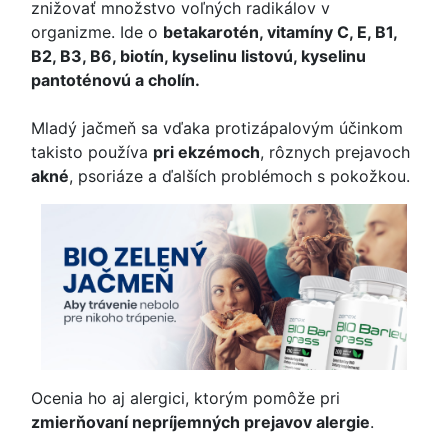
znižovať množstvo voľných radikálov v
organizme. Ide o
betakarotén, vitamíny C, E, B1,
B2, B3, B6, biotín, kyselinu listovú, kyselinu
pantoténovú a cholín.
Mladý jačmeň sa vďaka protizápalovým účinkom
takisto používa
pri ekzémoch
, rôznych prejavoch
akné
, psoriáze a ďalších problémoch s pokožkou.
Ocenia ho aj alergici, ktorým pomôže pri
zmierňovaní nepríjemných prejavov alergie
.