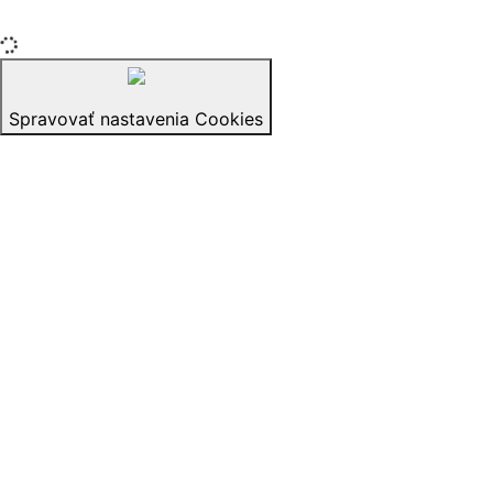
izerex.sk
izerex.cz
izerex.hu
Spravovať nastavenia Cookies