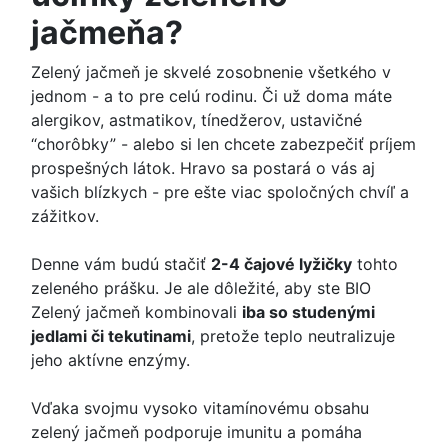
jačmeňa?
Zelený jačmeň je skvelé zosobnenie všetkého v
jednom - a to pre celú rodinu. Či už doma máte
alergikov, astmatikov, tínedžerov, ustavičné
“chorôbky” - alebo si len chcete zabezpečiť príjem
prospešných látok. Hravo sa postará o vás aj
vašich blízkych - pre ešte viac spoločných chvíľ a
zážitkov.
Denne vám budú stačiť
2-4 čajové lyžičky
tohto
zeleného prášku. Je ale dôležité, aby ste BIO
Zelený jačmeň kombinovali
iba so studenými
jedlami či tekutinami
, pretože teplo neutralizuje
jeho aktívne enzýmy.
Vďaka svojmu vysoko vitamínovému obsahu
zelený jačmeň podporuje imunitu a pomáha