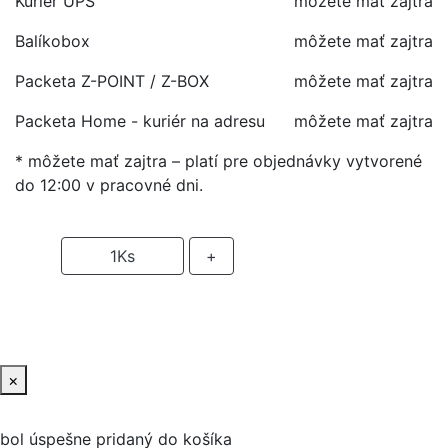
Kuriér UPS
môžete mať zajtra
Balíkobox
môžete mať zajtra
Packeta Z-POINT / Z-BOX
môžete mať zajtra
Packeta Home - kuriér na adresu
môžete mať zajtra
* môžete mať zajtra – platí pre objednávky vytvorené
do 12:00 v pracovné dni.
-
1
Ks
+
PRIDAŤ DO KOŠIKA
×
bol úspešne pridaný do košíka