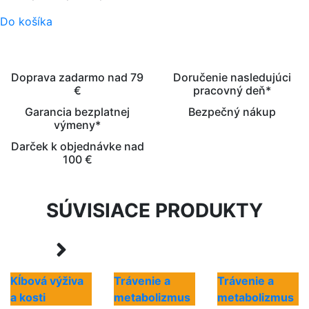
Do košíka
Doprava zadarmo nad 79
Doručenie nasledujúci
€
pracovný deň*
Garancia bezplatnej
Bezpečný nákup
výmeny*
Darček k objednávke nad
100 €
SÚVISIACE PRODUKTY
Kĺbová výživa
Trávenie a
Trávenie a
a kosti
metabolizmus
metabolizmus