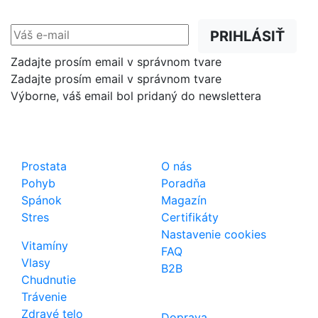
prednostne na Váš e-mail.
PRIHLÁSIŤ
Zadajte prosím email v správnom tvare
Zadajte prosím email v správnom tvare
Výborne, váš email bol pridaný do newslettera
Shop
Dôležité odkazy
Prostata
O nás
Pohyb
Poradňa
Spánok
Magazín
Stres
Certifikáty
Nastavenie cookies
Vitamíny
FAQ
Vlasy
B2B
Chudnutie
Trávenie
Zdravé telo
Doprava