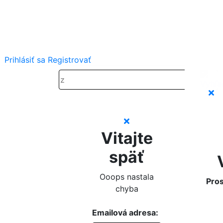
Prihlásiť sa
Registrovať
Vitajte
späť
Ooops nastala
Pros
chyba
Emailová adresa: