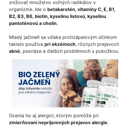
znižovať množstvo voľných radikálov v
organizme. Ide o
betakarotén, vitamíny C, E, B1,
B2, B3, B6, biotín, kyselinu listovú, kyselinu
pantoténovú a cholín.
Mladý jačmeň sa vďaka protizápalovým účinkom
takisto používa
pri ekzémoch
, rôznych prejavoch
akné
, psoriáze a ďalších problémoch s pokožkou.
Ocenia ho aj alergici, ktorým pomôže pri
zmierňovaní nepríjemných prejavov alergie
.