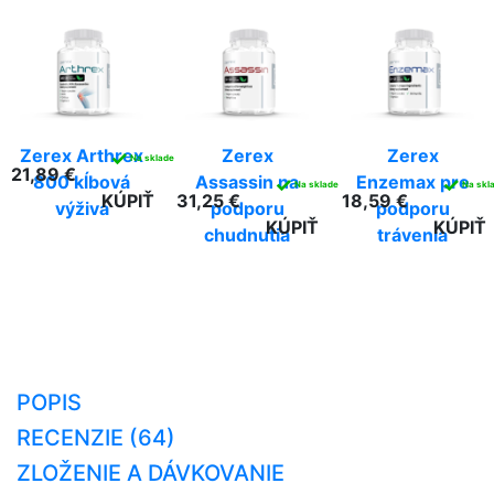
Zerex Arthrex
Zerex
Zerex
✓
Na sklade
21,89 €
800 kĺbová
Assassin na
Enzemax pre
✓
✓
Na sklade
Na skl
KÚPIŤ
31,25 €
18,59 €
výživa
podporu
podporu
KÚPIŤ
KÚPIŤ
chudnutia
trávenia
POPIS
RECENZIE (64)
ZLOŽENIE A DÁVKOVANIE