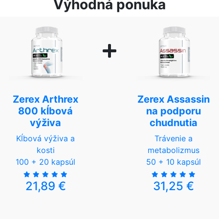
Výhodná ponuka
Zerex Arthrex
Zerex Assassin
800 kĺbová
na podporu
výživa
chudnutia
Kĺbová výživa a
Trávenie a
kosti
metabolizmus
100 + 20 kapsúl
50 + 10 kapsúl
21,89 €
31,25 €