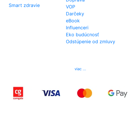
Smart zdravie
VOP
Darčeky
eBook
Influenceri
Eko budúcnosť
Odstúpenie od zmluvy
Kontakt
Telefón
0850 444 777
E-mail
info@izerex.sk
viac ...
Copyright © 2015-2025 iZerex.sk Všetky práva
vyhradené.