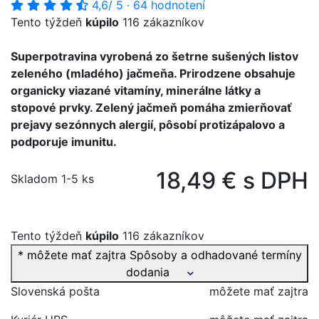
4,6
/ 5
·
64 hodnotení
Tento týždeň
kúpilo
116 zákazníkov
Superpotravina vyrobená zo šetrne sušených listov
zeleného (mladého) jačmeňa. Prirodzene obsahuje
organicky viazané vitamíny, minerálne látky a
stopové prvky. Zelený jačmeň pomáha zmierňovať
prejavy sezónnych alergií, pôsobí protizápalovo a
podporuje imunitu.
18,49 € s DPH
Skladom 1-5 ks
Tento týždeň
kúpilo
116 zákazníkov
* môžete mať zajtra
Spôsoby a odhadované termíny
dodania
Slovenská pošta
môžete mať zajtra