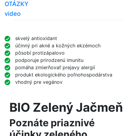
OTÁZKY
video
skvelý antioxidant
účinný pri akné a kožných ekzémoch
pôsobí protizápalovo
podporuje prirodzenú imunitu
pomáha zmierňovať prejavy alergií
produkt ekologického poľnohospodárstva
vhodný pre vegánov
BIO Zelený Jačmeň
Poznáte priaznivé
účinky zeleného