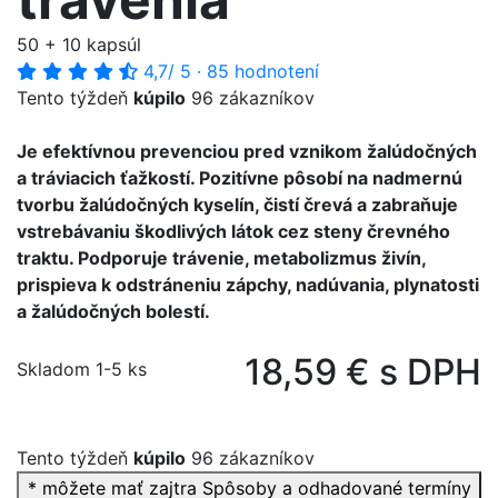
50 + 10 kapsúl
4,7
/ 5
·
85 hodnotení
Tento týždeň
kúpilo
96 zákazníkov
Je efektívnou prevenciou pred vznikom žalúdočných
a tráviacich ťažkostí. Pozitívne pôsobí na nadmernú
tvorbu žalúdočných kyselín, čistí črevá a zabraňuje
vstrebávaniu škodlivých látok cez steny črevného
traktu. Podporuje trávenie, metabolizmus živín,
prispieva k odstráneniu zápchy, nadúvania, plynatosti
a žalúdočných bolestí.
18,59 € s DPH
Skladom 1-5 ks
Tento týždeň
kúpilo
96 zákazníkov
* môžete mať zajtra
Spôsoby a odhadované termíny