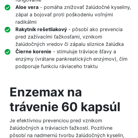
Aloe vera
- pomáha znižovať žalúdočné kyseliny,
zápal a bojovať proti poškodeniu voľnými
radikálmi
Rakytník rešetliakový
- pôsobí ako prevencia
pred zažívacími ťažkosťami, vznikom
žalúdočných vredov či zápalu sliznice žalúdka
Čierne korenie
- stimuluje tráviace šťavy a
enzýmy (vrátane pankreatických enzýmov), čím
podporuje funkciu ráviaceho traktu
Enzemax na
trávenie 60 kapsúl
Je efektívnou prevenciou pred vznikom
žalúdočných a tráviacich ťažkostí. Pozitívne
pôsobí na nadmernú tvorbu žalúdočných kyselín,