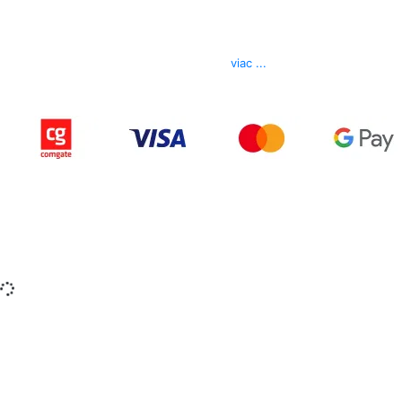
Kontakt
Telefón
0850 444 777
E-mail
info@izerex.sk
viac ...
Copyright © 2015-2025 iZerex.sk Všetky práva
vyhradené.
izerex.sk
izerex.cz
izerex.hu