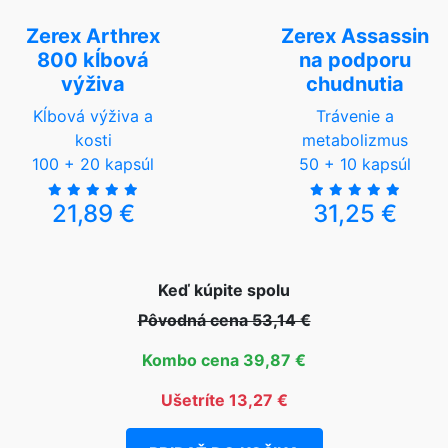
Zerex Arthrex
Zerex Assassin
800 kĺbová
na podporu
výživa
chudnutia
Kĺbová výživa a
Trávenie a
kosti
metabolizmus
100 + 20 kapsúl
50 + 10 kapsúl
21,89 €
31,25 €
Keď kúpite spolu
Pôvodná cena 53,14 €
Kombo cena 39,87 €
Ušetríte 13,27 €