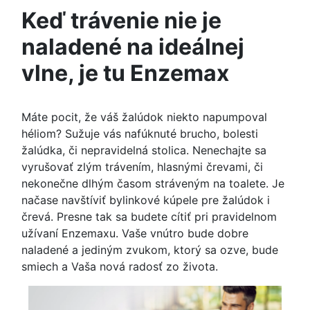
Keď trávenie nie je
naladené na ideálnej
vlne, je tu Enzemax
Máte pocit, že váš žalúdok niekto napumpoval
héliom? Sužuje vás nafúknuté brucho, bolesti
žalúdka, či nepravidelná stolica. Nenechajte sa
vyrušovať zlým trávením, hlasnými črevami, či
nekonečne dlhým časom stráveným na toalete. Je
načase navštíviť bylinkové kúpele pre žalúdok i
črevá. Presne tak sa budete cítiť pri pravidelnom
užívaní Enzemaxu. Vaše vnútro bude dobre
naladené a jediným zvukom, ktorý sa ozve, bude
smiech a Vaša nová radosť zo života.