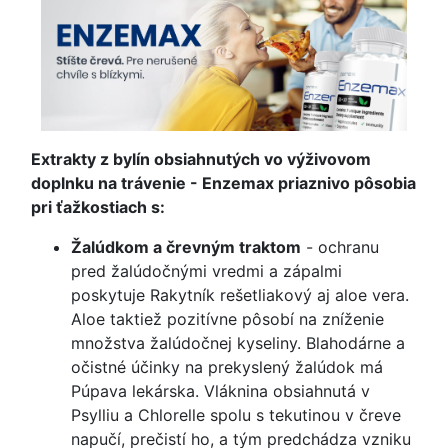
Extrakty z bylín obsiahnutých vo výživovom
doplnku na trávenie - Enzemax priaznivo pôsobia
pri ťažkostiach s:
Žalúdkom a črevným traktom
- ochranu
pred žalúdočnými vredmi a zápalmi
poskytuje Rakytník rešetliakový aj aloe vera.
Aloe taktiež pozitívne pôsobí na zníženie
množstva žalúdočnej kyseliny. Blahodárne a
očistné účinky na prekyslený žalúdok má
Púpava lekárska. Vláknina obsiahnutá v
Psylliu a Chlorelle spolu s tekutinou v čreve
napučí, prečistí ho, a tým predchádza vzniku