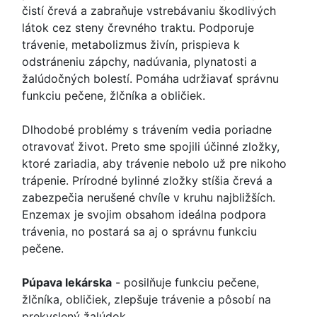
čistí črevá a zabraňuje vstrebávaniu škodlivých
látok cez steny črevného traktu. Podporuje
trávenie, metabolizmus živín, prispieva k
odstráneniu zápchy, nadúvania, plynatosti a
žalúdočných bolestí. Pomáha udržiavať správnu
funkciu pečene, žlčníka a obličiek.
Dlhodobé problémy s trávením vedia poriadne
otravovať život. Preto sme spojili účinné zložky,
ktoré zariadia, aby trávenie nebolo už pre nikoho
trápenie. Prírodné bylinné zložky stíšia črevá a
zabezpečia nerušené chvíle v kruhu najbližších.
Enzemax je svojim obsahom ideálna podpora
trávenia, no postará sa aj o správnu funkciu
pečene.
Púpava lekárska
- posilňuje funkciu pečene,
žlčníka, obličiek, zlepšuje trávenie a pôsobí na
prekyslený žalúdok