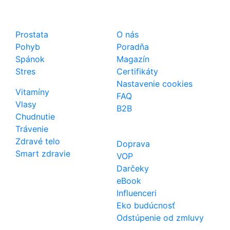
Shop
Dôležité odkazy
Prostata
O nás
Pohyb
Poradňa
Spánok
Magazín
Stres
Certifikáty
Nastavenie cookies
Vitamíny
FAQ
Vlasy
B2B
Chudnutie
Trávenie
Zdravé telo
Doprava
Smart zdravie
VOP
Darčeky
eBook
Influenceri
Eko budúcnosť
Odstúpenie od zmluvy