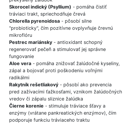
Skorocel indický (Psyllium)
- pomáha čistiť
tráviaci trakt, spriechodňuje črevá
Chlorella pyrenoidosa
- pôsobí silne
"probioticky", čím pozitívne ovplyvňuje črevnú
mikroflóru
Pestrec mariánsky
- antioxidant schopný
regenerovať pečeň a stimulovať jej správne
fungovanie
Aloe vera
- pomáha znižovať žalúdočné kyseliny,
zápal a bojovať proti poškodeniu voľnými
radikálmi
Rakytník rešetliakový
- pôsobí ako prevencia
pred zažívacími ťažkosťami, vznikom žalúdočných
vredov či zápalu sliznice žalúdka
Čierne korenie
- stimuluje tráviace šťavy a
enzýmy (vrátane pankreatických enzýmov), čím
podporuje funkciu tráviaceho traktu