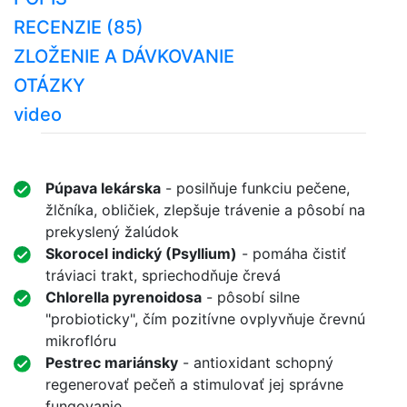
RECENZIE (85)
ZLOŽENIE A DÁVKOVANIE
OTÁZKY
video
Púpava lekárska
- posilňuje funkciu pečene,
žlčníka, obličiek, zlepšuje trávenie a pôsobí na
prekyslený žalúdok
Skorocel indický (Psyllium)
- pomáha čistiť
tráviaci trakt, spriechodňuje črevá
Chlorella pyrenoidosa
- pôsobí silne
"probioticky", čím pozitívne ovplyvňuje črevnú
mikroflóru
Pestrec mariánsky
- antioxidant schopný
regenerovať pečeň a stimulovať jej správne
fungovanie