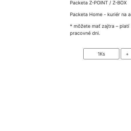
Packeta Z-POINT / Z-BOX
Packeta Home - kuriér na 
* môžete mať zajtra – plat
pracovné dni.
-
1
Ks
+
P