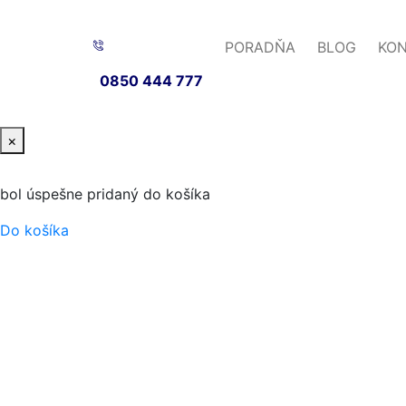
PORADŇA
BLOG
KO
0850 444 777
×
bol úspešne pridaný do košíka
Do košíka