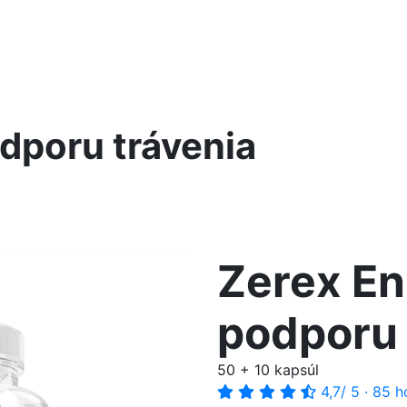
dporu trávenia
Zerex E
podporu 
50 + 10 kapsúl
4,7
/ 5
·
85 h