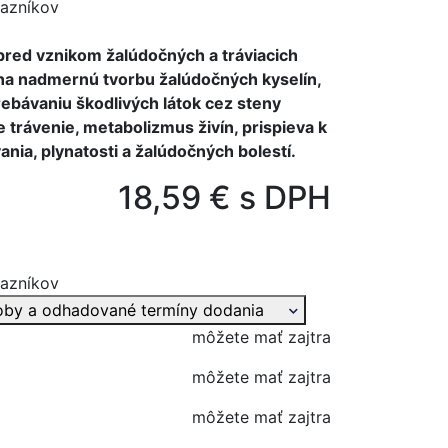
azníkov
pred vznikom žalúdočných a tráviacich
 na nadmernú tvorbu žalúdočných kyselín,
trebávaniu škodlivých látok cez steny
 trávenie, metabolizmus živín, prispieva k
nia, plynatosti a žalúdočných bolestí.
18,59 € s DPH
azníkov
oby a odhadované termíny dodania
môžete mať zajtra
môžete mať zajtra
môžete mať zajtra