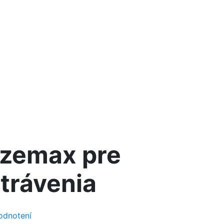
nzemax pre
trávenia
odnotení