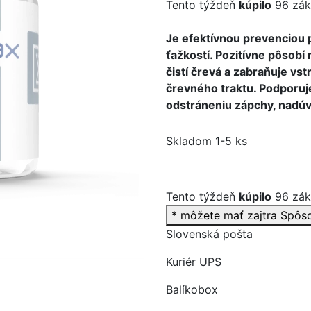
Tento týždeň
kúpilo
96 zák
Je efektívnou prevenciou 
ťažkostí. Pozitívne pôsobí
čistí črevá a zabraňuje vs
>
črevného traktu. Podporuje
odstráneniu zápchy, nadúva
Skladom 1-5 ks
Tento týždeň
kúpilo
96 zák
* môžete mať zajtra
Spôs
Slovenská pošta
Kuriér UPS
Balíkobox