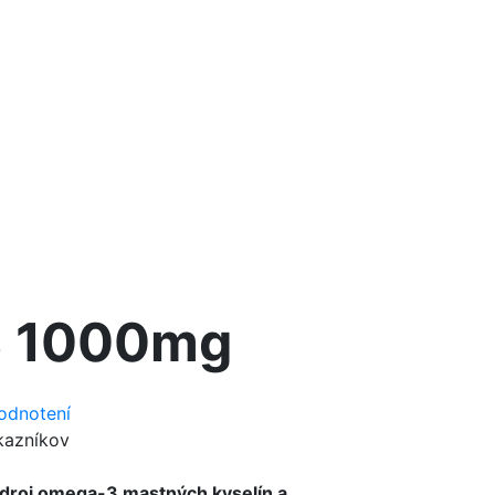
3 1000mg
odnotení
kazníkov
zdroj omega-3 mastných kyselín a