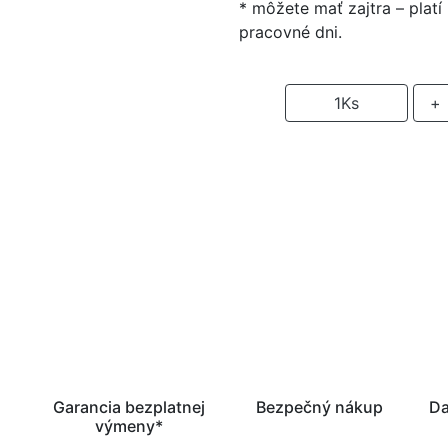
* môžete mať zajtra – plat
pracovné dni.
-
1
Ks
+
P
Garancia bezplatnej
Bezpečný nákup
Da
výmeny*