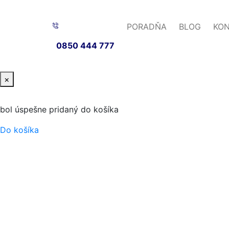
PORADŇA
BLOG
KO
0850 444 777
×
bol úspešne pridaný do košíka
Do košíka