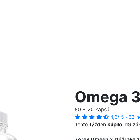
Omega 
80 + 20 kapsúl
4,6
/ 5
·
62 h
Tento týždeň
kúpilo
119 zá
Zerex Omega 3 slúži ako 