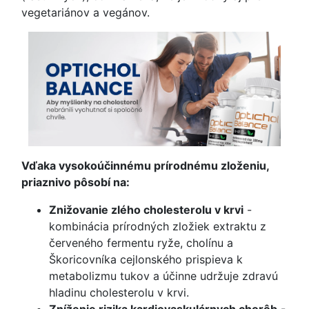
vegetariánov a vegánov.
Vďaka vysokoúčinnému prírodnému zloženiu,
priaznivo pôsobí na:
Znižovanie zlého cholesterolu v krvi
-
kombinácia prírodných zložiek extraktu z
červeného fermentu ryže, cholínu a
Škoricovníka cejlonského prispieva k
metabolizmu tukov a účinne udržuje zdravú
hladinu cholesterolu v krvi.
Zníženie rizika kardiovaskulárnych chorôb
-