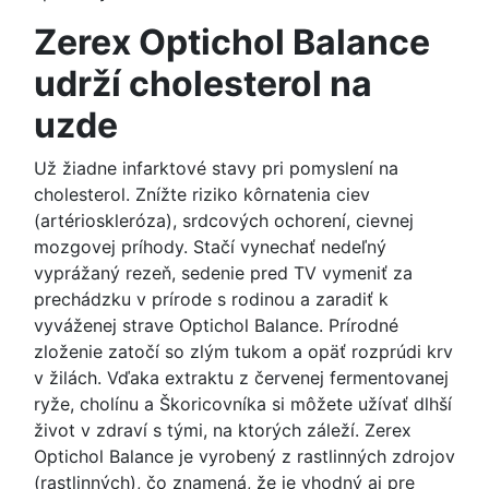
Zerex Optichol Balance
udrží cholesterol na
uzde
Už žiadne infarktové stavy pri pomyslení na
cholesterol.
Znížte riziko kôrnatenia ciev
(artérioskleróza), srdcových ochorení, cievnej
mozgovej príhody.
Stačí vynechať nedeľný
vyprážaný rezeň, sedenie pred TV vymeniť za
prechádzku v prírode s rodinou a zaradiť k
vyváženej strave Optichol Balance.
Prírodné
zloženie zatočí so zlým tukom a opäť rozprúdi krv
v žilách.
Vďaka extraktu z červenej fermentovanej
ryže, cholínu a Škoricovníka si môžete užívať dlhší
život v zdraví s tými, na ktorých záleží.
Zerex
Optichol Balance je vyrobený z rastlinných zdrojov
(rastlinných), čo znamená, že je vhodný aj pre