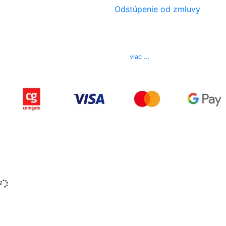
Odstúpenie od zmluvy
Kontakt
Telefón
0850 444 777
E-mail
info@izerex.sk
viac ...
Copyright © 2015-2025 iZerex.sk Všetky práva
vyhradené.
izerex.sk
izerex.cz
izerex.hu