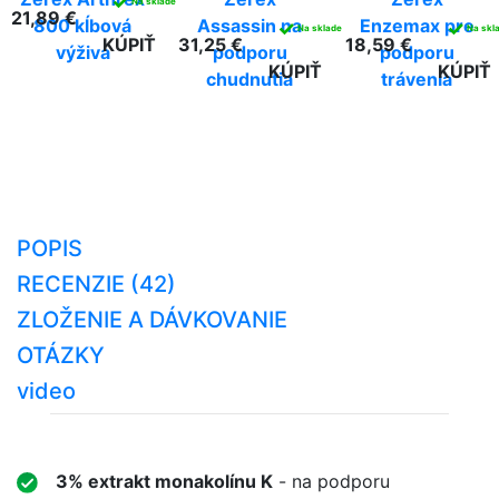
✓
Na sklade
21,89 €
800 kĺbová
Assassin na
Enzemax pre
✓
✓
Na sklade
Na skl
KÚPIŤ
31,25 €
18,59 €
výživa
podporu
podporu
KÚPIŤ
KÚPIŤ
chudnutia
trávenia
POPIS
RECENZIE (42)
ZLOŽENIE A DÁVKOVANIE
OTÁZKY
video
3% extrakt monakolínu K
- na podporu