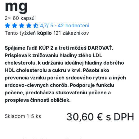
mg
2x 60 kapsúl
4,7
/ 5
·
42 hodnotení
Tento týždeň
kúpilo
121 zákazníkov
Spájame ľudí! KÚP 2 a tretí môžeš DAROVAŤ.
Prispieva k znižovaniu hladiny zlého LDL
cholesterolu, k udržaniu ideálnej hladiny dobrého
HDL cholesterolu a cukru v krvi. Pôsobí ako
prevencia vzniku porúch srdcového rytmu a iných
srdcovo-cievnych chorôb. Podporuje funkciu
pečene, predchádza stukovateniu pečene a
prospieva činnosti obličiek.
30,60 € s DPH
Skladom 1-5 ks