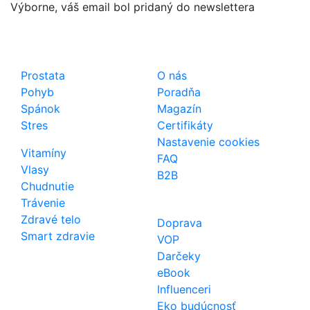
Výborne, váš email bol pridaný do newslettera
Shop
Dôležité odkazy
Prostata
O nás
Pohyb
Poradňa
Spánok
Magazín
Stres
Certifikáty
Nastavenie cookies
Vitamíny
FAQ
Vlasy
B2B
Chudnutie
Trávenie
Zdravé telo
Doprava
Smart zdravie
VOP
Darčeky
eBook
Influenceri
Eko budúcnosť