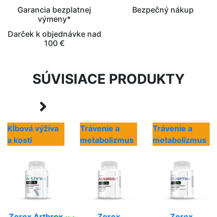
Garancia bezplatnej
Bezpečný nákup
výmeny*
Darček k objednávke nad
100 €
SÚVISIACE PRODUKTY
Kĺbová výživa
Trávenie a
Trávenie a
a kosti
metabolizmus
metabolizmus
Zerex Arthrex
Zerex
Zerex