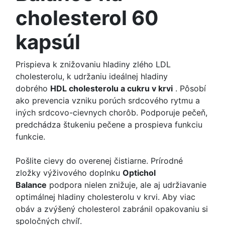
cholesterol 60
kapsúl
Prispieva k znižovaniu hladiny zlého LDL
cholesterolu, k udržaniu ideálnej hladiny
dobrého
HDL cholesterolu a cukru v krvi
.
Pôsobí
ako prevencia vzniku porúch srdcového rytmu a
iných srdcovo-cievnych chorôb.
Podporuje pečeň,
predchádza štukeniu pečene a prospieva funkciu
funkcie.
Pošlite cievy do overenej čistiarne.
Prírodné
zložky výživového doplnku
Optichol
Balance
podpora nielen znižuje, ale aj udržiavanie
optimálnej hladiny cholesterolu v krvi.
Aby viac
obáv a zvýšený cholesterol zabránil opakovaniu si
spoločných chvíľ.