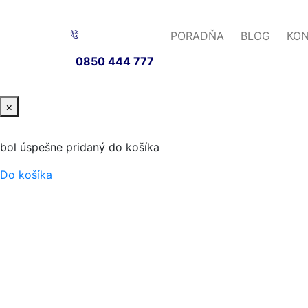
PORADŇA
BLOG
KO
0850 444 777
×
bol úspešne pridaný do košíka
Do košíka