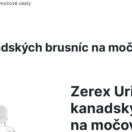
 močové cesty
nadských brusníc na mo
Zerex Ur
kanadsk
na močo