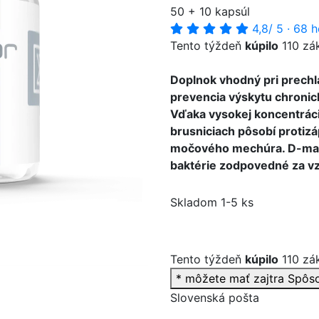
50 + 10 kapsúl
4,8
/ 5
·
68 h
Tento týždeň
kúpilo
110 zá
Doplnok vhodný pri prechla
>
prevencia výskytu chroni
Vďaka vysokej koncentráci
brusniciach pôsobí protizáp
močového mechúra. D-manó
baktérie zodpovedné za vz
Skladom 1-5 ks
Tento týždeň
kúpilo
110 zá
* môžete mať zajtra
Spôs
Slovenská pošta