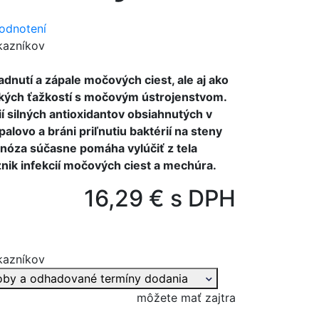
odnotení
kazníkov
dnutí a zápale močových ciest, ale aj ako
ckých ťažkostí s močovým ústrojenstvom.
í silných antioxidantov obsiahnutých v
alovo a bráni priľnutiu baktérií na steny
za súčasne pomáha vylúčiť z tela
nik infekcií močových ciest a mechúra.
16,29 € s DPH
kazníkov
oby a odhadované termíny dodania
môžete mať zajtra