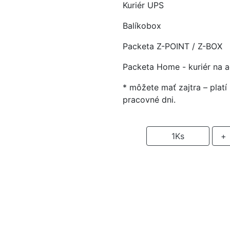
Kuriér UPS
Balíkobox
Packeta Z-POINT / Z-BOX
Packeta Home - kuriér na 
* môžete mať zajtra – plat
pracovné dni.
-
1
Ks
+
P