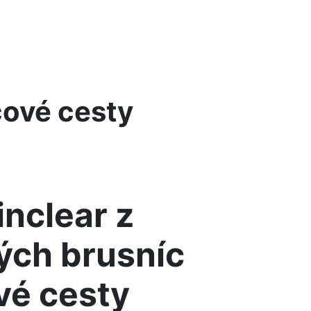
čové cesty
inclear z
ých brusníc
vé cesty