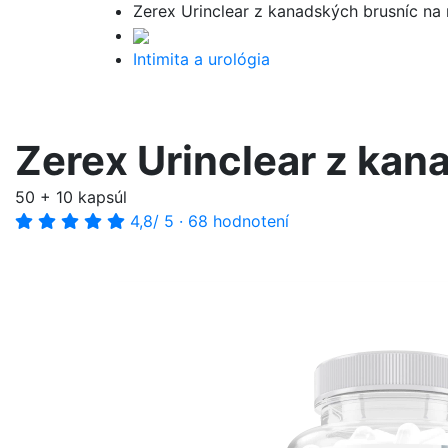
Zerex Urinclear z kanadských brusníc na
Intimita a urológia
Zerex Urinclear z ka
50 + 10 kapsúl
4,8
/ 5
·
68 hodnotení