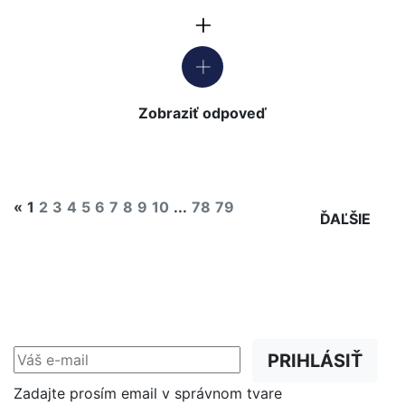
Zobraziť odpoveď
«
1
2
3
4
5
6
7
8
9
10
...
78
79
ĎAĽŠIE
NEWSLETTER
Zľavy, akcie a novinky
prednostne na Váš e-mail.
PRIHLÁSIŤ
Zadajte prosím email v správnom tvare