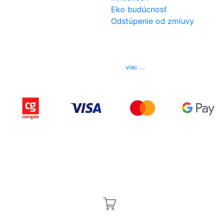
Eko budúcnosť
Odstúpenie od zmluvy
Kontakt
Telefón
0850 444 777
E-mail
info@izerex.sk
viac ...
Copyright © 2015-2025 iZerex.sk Všetky práva
vyhradené.