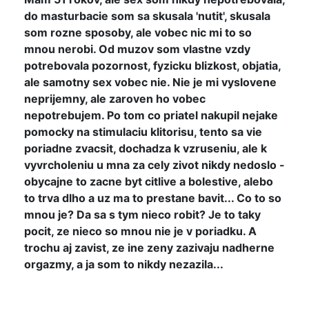
do masturbacie som sa skusala 'nutit', skusala
som rozne sposoby, ale vobec nic mi to so
mnou nerobi. Od muzov som vlastne vzdy
potrebovala pozornost, fyzicku blizkost, objatia,
ale samotny sex vobec nie. Nie je mi vyslovene
neprijemny, ale zaroven ho vobec
nepotrebujem. Po tom co priatel nakupil nejake
pomocky na stimulaciu klitorisu, tento sa vie
poriadne zvacsit, dochadza k vzruseniu, ale k
vyvrcholeniu u mna za cely zivot nikdy nedoslo -
obycajne to zacne byt citlive a bolestive, alebo
to trva dlho a uz ma to prestane bavit... Co to so
mnou je? Da sa s tym nieco robit? Je to taky
pocit, ze nieco so mnou nie je v poriadku. A
trochu aj zavist, ze ine zeny zazivaju nadherne
orgazmy, a ja som to nikdy nezazila...