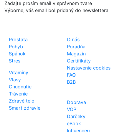
Zadajte prosím email v správnom tvare
Výborne, váš email bol pridaný do newslettera
Shop
Dôležité odkazy
Prostata
O nás
Pohyb
Poradňa
Spánok
Magazín
Stres
Certifikáty
Nastavenie cookies
Vitamíny
FAQ
Vlasy
B2B
Chudnutie
Trávenie
Zdravé telo
Doprava
Smart zdravie
VOP
Darčeky
eBook
Influenceri