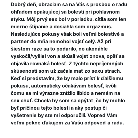
Dobrý deň, obraciam sa na Vás s prosbou o radu
ohľadom opakujúcej sa bolesti pri pohlavnom
styku. Môj prvý sex bol v poriadku, cítila som len
mierne štípanie a dosiahla som orgazmus.
Nasledujúce pokusy však boli veľmi bolestivé a
partner do mňa nemohol vojsť celý. Až pri
šiestom raze sa to podarilo, no akonáhle
vyskočil/vyšiel von a skúsil vojsť znova, opäť sa
objavila rovnaká bolesť. Z týchto nepríjemných
skúseností som už začala mať zo sexu strach.
Keď si predstavím, že by malo prísť k ďalšiemu
pokusu, automaticky očakávam bolesť, kvôli
čomu sa mi výrazne znížilo libido a nemám na
sex chuť. Chcela by som sa opýtať, čo by mohlo
byť príčinou tejto bolesti a aký postup či
vyšetrenie by ste mi odporučili. Vopred Vám
veľmi pekne ďakujem za Vašu odpoveď a radu.