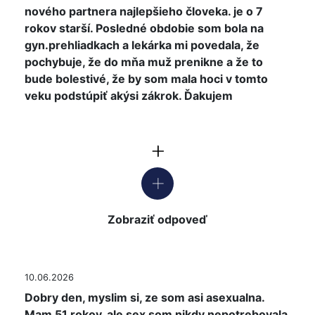
nového partnera najlepšieho človeka. je o 7
rokov starší. Posledné obdobie som bola na
gyn.prehliadkach a lekárka mi povedala, že
pochybuje, že do mňa muž prenikne a že to
bude bolestivé, že by som mala hoci v tomto
veku podstúpiť akýsi zákrok. Ďakujem
Zobraziť odpoveď
10.06.2026
Dobry den, myslim si, ze som asi asexualna.
Mam 51 rokov, ale sex som nikdy nepotrebovala,