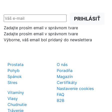
Zľavy, akcie a novinky
prednostne na Váš e-mail.
PRIHLÁSIŤ
Zadajte prosím email v správnom tvare
Zadajte prosím email v správnom tvare
Výborne, váš email bol pridaný do newslettera
Shop
Dôležité odkazy
Prostata
O nás
Pohyb
Poradňa
Spánok
Magazín
Stres
Certifikáty
Nastavenie cookies
Vitamíny
FAQ
Vlasy
B2B
Chudnutie
Trávenie