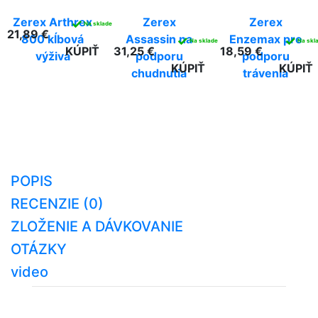
Zerex Arthrex
Zerex
Zerex
✓
Na sklade
21,89 €
800 kĺbová
Assassin na
Enzemax pre
✓
✓
Na sklade
Na skl
KÚPIŤ
31,25 €
18,59 €
výživa
podporu
podporu
KÚPIŤ
KÚPIŤ
chudnutia
trávenia
POPIS
RECENZIE (0)
ZLOŽENIE A DÁVKOVANIE
OTÁZKY
video