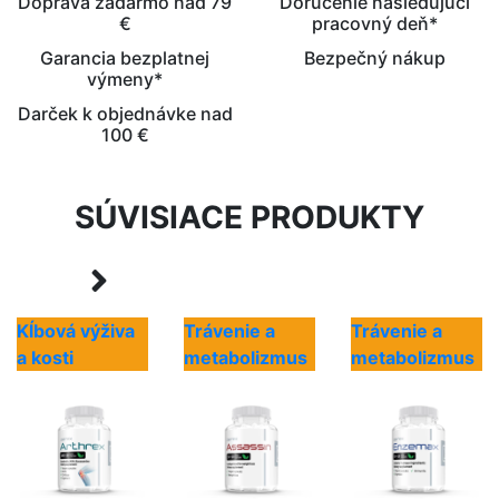
Doprava zadarmo nad 79
Doručenie nasledujúci
€
pracovný deň*
Garancia bezplatnej
Bezpečný nákup
výmeny*
Darček k objednávke nad
100 €
SÚVISIACE PRODUKTY
Kĺbová výživa
Trávenie a
Trávenie a
a kosti
metabolizmus
metabolizmus