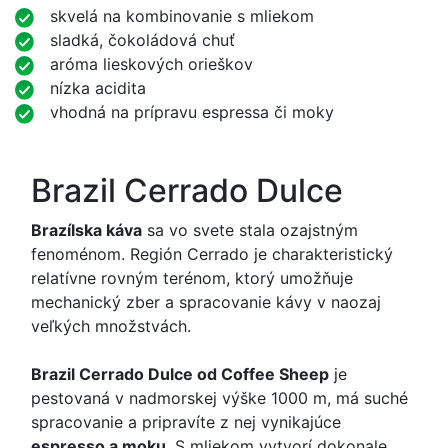
skvelá na kombinovanie s mliekom
sladká, čokoládová chuť
aróma lieskových orieškov
nízka acidita
vhodná na prípravu espressa či moky
Brazil Cerrado Dulce
Brazílska káva
sa vo svete stala ozajstným
fenoménom. Región Cerrado je charakteristický
relatívne rovným terénom, ktorý umožňuje
mechanický zber a spracovanie kávy v naozaj
veľkých množstvách.
Brazil Cerrado Dulce od Coffee Sheep
je
pestovaná v nadmorskej výške 1000 m, má suché
spracovanie a pripravíte z nej vynikajúce
espresso a moku
. S mliekom vytvorí dokonale