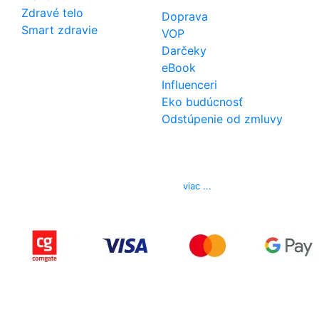
Zdravé telo
Doprava
Smart zdravie
VOP
Darčeky
eBook
Influenceri
Eko budúcnosť
Odstúpenie od zmluvy
Kontakt
Telefón
0850 444 777
E-mail
info@izerex.sk
viac ...
Copyright © 2015-2025 iZerex.sk Všetky práva
vyhradené.