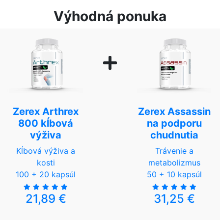
Výhodná ponuka
Zerex Arthrex
Zerex Assassin
800 kĺbová
na podporu
výživa
chudnutia
Kĺbová výživa a
Trávenie a
kosti
metabolizmus
100 + 20 kapsúl
50 + 10 kapsúl
21,89 €
31,25 €