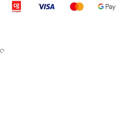
Copyright © 2015-2025 iZerex.sk Všetky práva
vyhradené.
izerex.sk
izerex.cz
izerex.hu