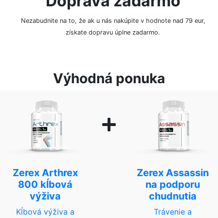
Doprava zadarmo
Nezabudnite na to, že ak u nás nakúpite v hodnote nad 79 eur,
získate dopravu úplne zadarmo.
Výhodná ponuka
Zerex Arthrex
Zerex Assassin
800 kĺbová
na podporu
výživa
chudnutia
Kĺbová výživa a
Trávenie a