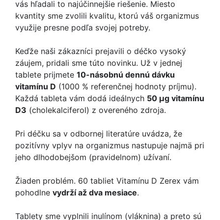
vás hľadali to najúčinnejšie riešenie. Miesto
kvantity sme zvolili kvalitu, ktorú váš organizmus
využije presne podľa svojej potreby.
Keďže naši zákazníci prejavili o déčko vysoký
záujem, pridali sme túto novinku. Už v jednej
tablete prijmete
10-násobnú dennú dávku
vitamínu D
(1000 % referenčnej hodnoty príjmu).
Každá tableta vám dodá ideálnych
50 μg vitamínu
D3
(cholekalciferol) z overeného zdroja.
Pri déčku sa v odbornej literatúre uvádza, že
pozitívny vplyv na organizmus nastupuje najmä pri
jeho dlhodobejšom (pravidelnom) užívaní.
Žiaden problém. 60 tabliet Vitamínu D Zerex vám
pohodlne
vydrží až dva mesiace
.
Tablety sme vyplnili inulínom (vláknina) a preto sú