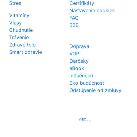
Stres
Certifikáty
Nastavenie cookies
Vitamíny
FAQ
Vlasy
B2B
Chudnutie
Trávenie
Zdravé telo
Doprava
Smart zdravie
VOP
Darčeky
eBook
Influenceri
Eko budúcnosť
Odstúpenie od zmluvy
Kontakt
Telefón
0850 444 777
E-mail
info@izerex.sk
viac ...