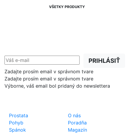
VŠETKY PRODUKTY
NEWSLETTER
Zľavy, akcie a novinky
prednostne na Váš e-mail.
PRIHLÁSIŤ
Zadajte prosím email v správnom tvare
Zadajte prosím email v správnom tvare
Výborne, váš email bol pridaný do newslettera
Shop
Dôležité odkazy
Prostata
O nás
Pohyb
Poradňa
Spánok
Magazín