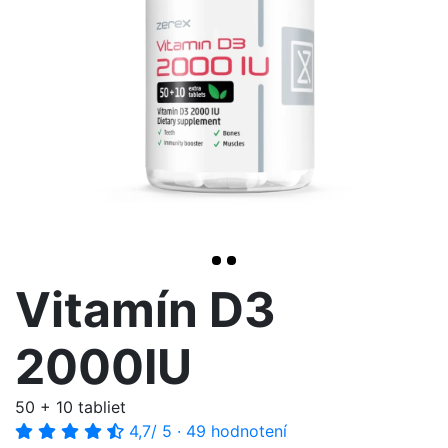
>
Vitamín D3
2000IU
50 + 10 tabliet
4,7
/ 5
·
49 hodnotení