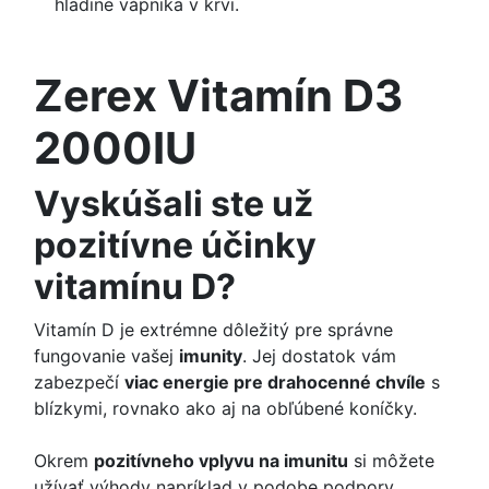
hladine vápnika v krvi.
Zerex Vitamín D3
2000IU
Vyskúšali ste už
pozitívne účinky
vitamínu D?
Vitamín D je extrémne dôležitý pre správne
fungovanie vašej
imunity
. Jej dostatok vám
zabezpečí
viac energie pre drahocenné chvíle
s
blízkymi, rovnako ako aj na obľúbené koníčky.
Okrem
pozitívneho vplyvu na imunitu
si môžete
užívať výhody napríklad v podobe podpory