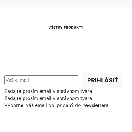
VŠETKY PRODUKTY
NEWSLETTER
Zľavy, akcie a novinky
prednostne na Váš e-mail.
PRIHLÁSIŤ
Zadajte prosím email v správnom tvare
Zadajte prosím email v správnom tvare
Výborne, váš email bol pridaný do newslettera
Shop
Dôležité odkazy