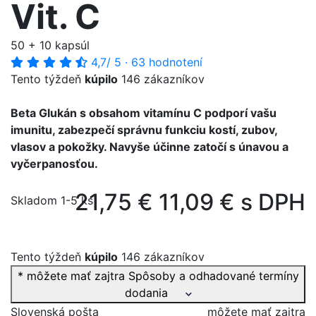
Vit. C
50 + 10 kapsúl
4,7
/ 5
·
63 hodnotení
Tento týždeň
kúpilo
146 zákazníkov
Beta Glukán s obsahom vitamínu C podporí vašu
imunitu, zabezpečí správnu funkciu kostí, zubov,
vlasov a pokožky. Navyše účinne zatočí s únavou a
vyčerpanosťou.
21,75 €
11,09 € s DPH
Skladom 1-5 ks
Tento týždeň
kúpilo
146 zákazníkov
* môžete mať zajtra
Spôsoby a odhadované termíny
dodania
Slovenská pošta
môžete mať zajtra