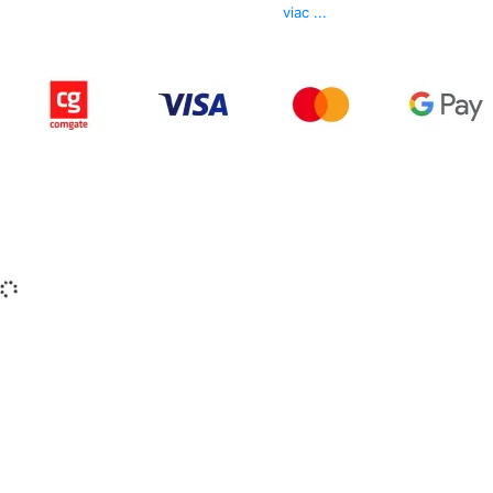
E-mail
info@izerex.sk
viac ...
Copyright © 2015-2025 iZerex.sk Všetky práva
vyhradené.
izerex.sk
izerex.cz
izerex.hu