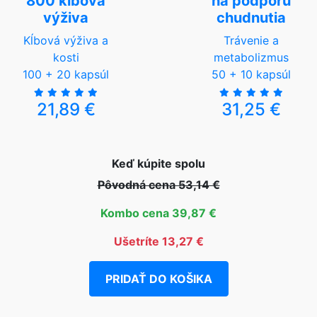
800 kĺbová
na podporu
výživa
chudnutia
Kĺbová výživa a
Trávenie a
kosti
metabolizmus
100 + 20 kapsúl
50 + 10 kapsúl
21,89 €
31,25 €
Keď kúpite spolu
Pôvodná cena 53,14 €
Kombo cena 39,87 €
Ušetríte 13,27 €
PRIDAŤ DO KOŠIKA