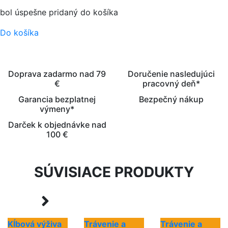
bol úspešne pridaný do košíka
Do košíka
Doprava zadarmo nad 79
Doručenie nasledujúci
€
pracovný deň*
Garancia bezplatnej
Bezpečný nákup
výmeny*
Darček k objednávke nad
100 €
SÚVISIACE PRODUKTY
Kĺbová výživa
Trávenie a
Trávenie a