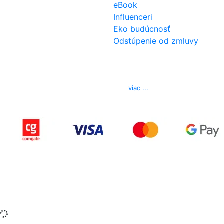
eBook
Influenceri
Eko budúcnosť
Odstúpenie od zmluvy
Kontakt
Telefón
0850 444 777
E-mail
info@izerex.sk
viac ...
Copyright © 2015-2025 iZerex.sk Všetky práva
vyhradené.
izerex.sk
izerex.cz
izerex.hu