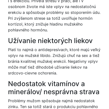
i s erekciou. Priveľa stresu v práci, ale i v
osobnom živote má iste vplyv na nedostatočnú
erekciu a spôsobuje problémy so stoporením údu.
Pri zvýšenom strese sa totiž uvoľňuje hormón
kortizol, ktorý znižuje hladinu mužského
pohlavného hormónu.
Užívanie niektorých liekov
Platí to najmä o antidepresívach, ktoré majú veľký
vplyv na mužské libido. Znižujú chuť na sex a tiež
bránia kvalitnej mužskej erekcii. Negatívny vplyv
môže mať tiež dlhodobé užívanie liekov na
srdcovo-cievne ochorenia.
Nedostatok vitamínov a
minerálov/ nesprávna strava
Problémy mužom spôsobuje najmä nedostatok
zinku. Ten sa totiž stará o produkciu pohlavného