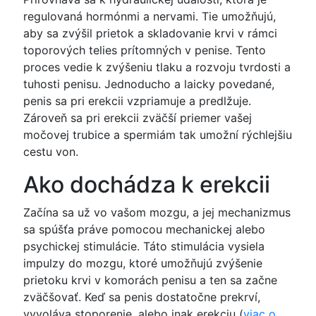
regulovaná hormónmi a nervami. Tie umožňujú,
aby sa zvýšil prietok a skladovanie krvi v rámci
toporových telies prítomných v penise. Tento
proces vedie k zvýšeniu tlaku a rozvoju tvrdosti a
tuhosti penisu. Jednoducho a laicky povedané,
penis sa pri erekcii vzpriamuje a predlžuje.
Zároveň sa pri erekcii zväčší priemer vašej
močovej trubice a spermiám tak umožní rýchlejšiu
cestu von.
Ako dochádza k erekcii
Začína sa už vo vašom mozgu, a jej mechanizmus
sa spúšťa práve pomocou mechanickej alebo
psychickej stimulácie. Táto stimulácia vysiela
impulzy do mozgu, ktoré umožňujú zvýšenie
prietoku krvi v komorách penisu a ten sa začne
zväčšovať. Keď sa penis dostatočne prekrví,
vyvoláva stoporenie, alebo inak erekciu (
viac o