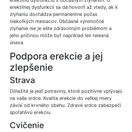
erektilnú dysfunkciu s občasným zlyhaním. O
erektilnej dysfunkcii sa dá hovoriť až vtedy, ak k
zlyhaniu dochádza permanentne počas
niekoľkých mesiacov. Občasné výnimočné
zlyhanie nie je ešte zdravotným problémom a
jeho príčinou môže byť napríklad len telesná
únava.
Podpora erekcie a jej
zlepšenie
Strava
Dôležité je jesť potraviny, ktoré pozitívne vplývajú
na vaše srdce. Kvalita erekcie do veľkej miery
závisí od krvného obehu. Zdravé srdce zabezpečí
spoľahlivú erekciu.
Cvičenie