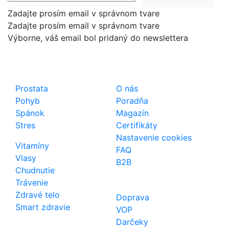
Zadajte prosím email v správnom tvare
Zadajte prosím email v správnom tvare
Výborne, váš email bol pridaný do newslettera
Shop
Dôležité odkazy
Prostata
O nás
Pohyb
Poradňa
Spánok
Magazín
Stres
Certifikáty
Nastavenie cookies
Vitamíny
FAQ
Vlasy
B2B
Chudnutie
Trávenie
Zdravé telo
Doprava
Smart zdravie
VOP
Darčeky