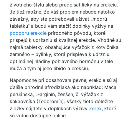
životného štýlu alebo predpísať lieky na erekciu.
Je tiež možné, že váš problém nebude natoľko
závažný, aby ste potrebovali užívať „modrú
tabletku“ a budú vám stačiť doplnky výživy na
podporu erekcie
prírodného pôvodu, ktoré
prispejú k udržaniu si kvalitnej erekcie. Vhodné sú
najmä tabletky, obsahujúce výťažok z Kotvičníka
zemného – bylinky, ktorá prispieva k udržniu
optimálnej hladiny pohlavného hormónu v tele
muža a tým aj jeho libido a erekciu.
Nápomocné pri dosahovaní pevnej erekcie sú aj
ďalšie prírodné afrodiziaká ako napríklad: Maca
peruánska, L-arginín, ženšen, či výťažok z
kakaovníka (Teobromín). Všetky tieto dôležité
zložky nájdete v doplnkoch výživy
Zerex
, ktoré
sú voľne dostupné online.