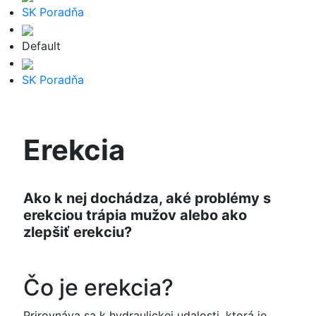
SK Poradňa
Default
SK Poradňa
Erekcia
Ako k nej dochádza, aké problémy s
erekciou trápia mužov alebo ako
zlepšiť erekciu?
Čo je erekcia?
Prirovnáva sa k hydraulickej udalosti, ktorá je