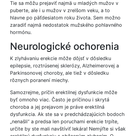
Tie sa môžu prejaviť najmä u mladých mužov v
puberte, ale i u mužov v zrelšom veku, a to
hlavne po päťdesiatom roku života. Sem možno
zaradiť najmä nedostatok mužského pohlavného
hormónu.
Neurologické ochorenia
K zlyhávaniu erekcie môže dôjsť v dôsledku
epilepsie, roztrúsenej sklerózy, Alzheimerovej a
Parkinsonovej choroby, ale tiež v dôsledku
rôznych poranení miechy.
Samozrejme, príčin erektilnej dysfunkcie môže
byť omnoho viac. Často je príčinou i skrytá
choroba a jej prejavom je práve erektilná
dysfunkcia. Ak ste sa v predchádzajúcich bodoch
„nenašli“ a predsa len poruchami erekcie trpíte,
určite by ste mali navštíviť lekára! Nemýľte si však