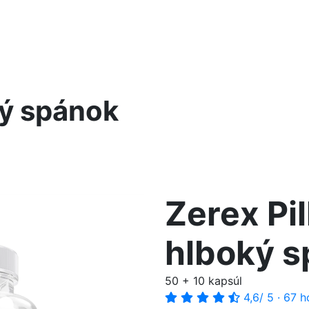
ký spánok
Zerex Pi
hlboký 
50 + 10 kapsúl
4,6
/ 5
·
67 h