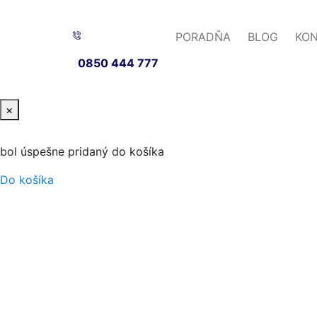
PORADŇA
BLOG
KO
0850 444 777
×
bol úspešne pridaný do košíka
Do košíka