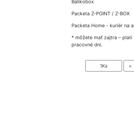
Balíkobox
Packeta Z-POINT / Z-BOX
Packeta Home - kuriér na 
* môžete mať zajtra – plat
pracovné dni.
-
1
Ks
+
P