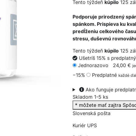
Tento týždeň
kúpilo
125 zá
Podporuje prirodzený spá
spánkom. Prispieva ku kval
predĺženiu celkového času
>
stresu, duševnú rovnováhu
Tento týždeň
kúpilo
125 zá
Ušetríš 15% s predplatn
Jednorazovo
24,00 €
j
−15%
Predplatné
každé ďal
Ako funguje predplat
Skladom 1-5 ks
* môžete mať zajtra
Spôs
Slovenská pošta
Kuriér UPS