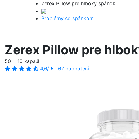
Zerex Pillow pre hlboký spánok
Problémy so spánkom
Zerex Pillow pre hlbo
50 + 10 kapsúl
4,6
/ 5
·
67 hodnotení