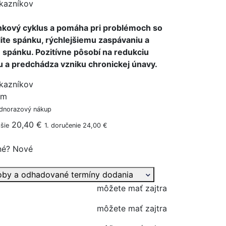
kazníkov
nkový cyklus a pomáha pri problémoch so
ite spánku, rýchlejšiemu zaspávaniu a
 spánku. Pozitívne pôsobí na redukciu
 a predchádza vzniku chronickej únavy.
kazníkov
ým
ednorazový nákup
20,40 €
šie
1. doručenie 24,00 €
né?
Nové
oby a odhadované termíny dodania
môžete mať zajtra
môžete mať zajtra