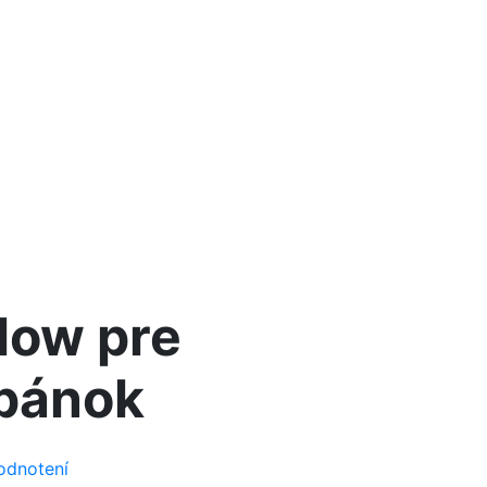
llow pre
spánok
odnotení