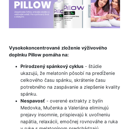
Vysokokoncentrované zloženie výživového
doplnku Pillow pomáha na:
Prirodzený spánkový cyklus
- štúdie
ukazujú, že melatonín pôsobí na predĺženie
celkového času spánku, skrátenie času
potrebného na zaspávanie a zlepšenie kvality
spánku.
Nespavosť
- overené extrakty z bylín
Medovka, Mučenka a Valeriána eliminujú
prejavy insomnie, prispievajú k uvoľneniu
napätia, relaxácii, emočnej rovnováhe a ruka
v ruke s melatonínom predchádzajú