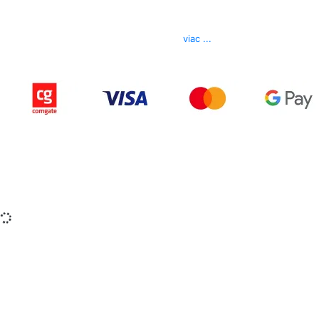
Telefón
0850 444 777
E-mail
info@izerex.sk
viac ...
Copyright © 2015-2025 iZerex.sk Všetky práva
vyhradené.
izerex.sk
izerex.cz
izerex.hu