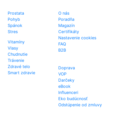
Shop
Dôležité odkazy
Prostata
O nás
Pohyb
Poradňa
Spánok
Magazín
Stres
Certifikáty
Nastavenie cookies
Vitamíny
FAQ
Vlasy
B2B
Chudnutie
Trávenie
Zdravé telo
Doprava
Smart zdravie
VOP
Darčeky
eBook
Influenceri
Eko budúcnosť
Odstúpenie od zmluvy
Kontakt