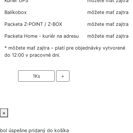
Kuriér UPS
môžete mať zajtra
Balíkobox
môžete mať zajtra
Packeta Z-POINT / Z-BOX
môžete mať zajtra
Packeta Home - kuriér na adresu
môžete mať zajtra
* môžete mať zajtra – platí pre objednávky vytvorené
do 12:00 v pracovné dni.
-
1
Ks
+
PRIDAŤ DO KOŠIKA
×
bol úspešne pridaný do košíka