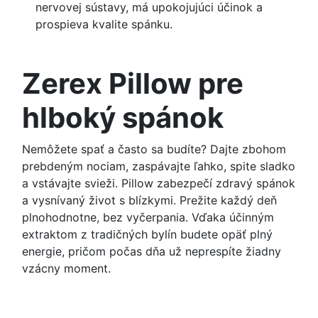
nervovej sústavy, má upokojujúci účinok a
prospieva kvalite spánku.
Zerex Pillow pre
hlboký spánok
Nemôžete spať a často sa budíte? Dajte zbohom
prebdeným nociam, zaspávajte ľahko, spite sladko
a vstávajte svieži. Pillow zabezpečí zdravý spánok
a vysnívaný život s blízkymi. Prežite každý deň
plnohodnotne, bez vyčerpania. Vďaka účinným
extraktom z tradičných bylín budete opäť plný
energie, pričom počas dňa už neprespíte žiadny
vzácny moment.