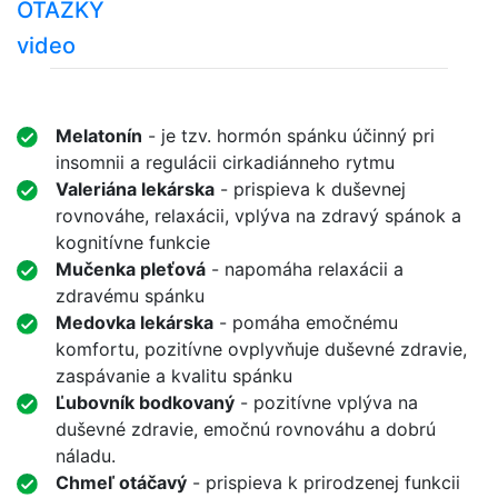
OTÁZKY
video
Melatonín
- je tzv. hormón spánku účinný pri
insomnii a regulácii cirkadiánneho rytmu
Valeriána lekárska
- prispieva k duševnej
rovnováhe, relaxácii, vplýva na zdravý spánok a
kognitívne funkcie
Mučenka pleťová
- napomáha relaxácii a
zdravému spánku
Medovka lekárska
- pomáha emočnému
komfortu, pozitívne ovplyvňuje duševné zdravie,
zaspávanie a kvalitu spánku
Ľubovník bodkovaný
- pozitívne vplýva na
duševné zdravie, emočnú rovnováhu a dobrú
náladu.
Chmeľ otáčavý
- prispieva k prirodzenej funkcii