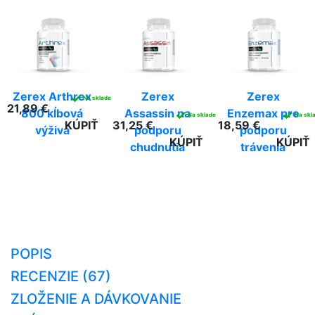
Zerex Arthrex
Zerex
Zerex
✓
Na sklade
21,89 €
800 kĺbová
Assassin na
Enzemax pre
✓
✓
Na sklade
Na skl
KÚPIŤ
31,25 €
18,59 €
výživa
podporu
podporu
KÚPIŤ
KÚPIŤ
chudnutia
trávenia
POPIS
RECENZIE (67)
ZLOŽENIE A DÁVKOVANIE