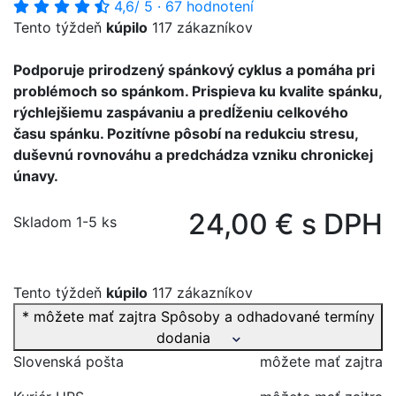
4,6
/ 5
·
67 hodnotení
Tento týždeň
kúpilo
117 zákazníkov
Podporuje prirodzený spánkový cyklus a pomáha pri
problémoch so spánkom. Prispieva ku kvalite spánku,
rýchlejšiemu zaspávaniu a predĺženiu celkového
času spánku. Pozitívne pôsobí na redukciu stresu,
duševnú rovnováhu a predchádza vzniku chronickej
únavy.
24,00 € s DPH
Skladom 1-5 ks
Tento týždeň
kúpilo
117 zákazníkov
* môžete mať zajtra
Spôsoby a odhadované termíny
dodania
Slovenská pošta
môžete mať zajtra