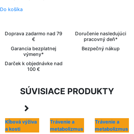
Do košíka
Doprava zadarmo nad 79
Doručenie nasledujúci
€
pracovný deň*
Garancia bezplatnej
Bezpečný nákup
výmeny*
Darček k objednávke nad
100 €
SÚVISIACE PRODUKTY
Kĺbová výživa
Trávenie a
Trávenie a
a kosti
metabolizmus
metabolizmus