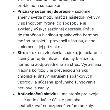
problémom so spánkom.
Príznaky sezónnej depresie
- sezónne
zmeny svetla môžu mať za následok výkyvy
v spánkovom rytme, čo spôsobuje aj
zvýšený výskyt sezónnej depresie. Práve
dostatočnou hladinou spánkového hormónu
možno prispieť k prevencii nástupu, alebo
zmierneniu jej príznakov.
Stres
- okrem zlepšenia spánku, je melatonín
účinný pri optimalizácii hladiny kortizolu,
hormónu zodpovedného za stres. Vyrovnaná
hladina kortizolu je prevenciou vzniku
chronickej únavy, narušenia spánkových
vzorcov, a súčasne správneho fungovania
nervovej sústavy.
Antioxidačnú aktivitu
- melatonín pre svoje
silné antioxidačné účinky pomáha
neutralizovať nebezpečné voľné radikály.