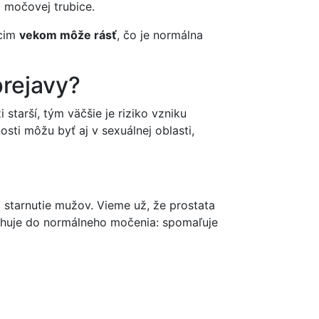
o močovej trubice.
úcim
vekom môže rásť
, čo je normálna
prejavy?
 starší, tým väčšie je riziko vzniku
osti môžu byť aj v sexuálnej oblasti,
 starnutie mužov. Vieme už, že prostata
ahuje do normálneho močenia: spomaľuje