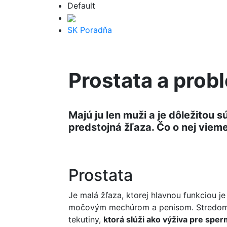
Default
SK Poradňa
Prostata a prob
Majú ju len muži a je dôležitou 
predstojná žľaza. Čo o nej viem
Prostata
Je malá žľaza, ktorej hlavnou funkciou j
močovým mechúrom a penisom. Stredom pr
tekutiny,
ktorá slúži ako výživa pre sper