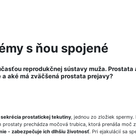
lémy s ňou spojené
súčasťou reprodukčnej sústavy muža. Prostata a
e a aké má zväčšená prostata prejavy?
e
sekrécia prostatickej tekutiny
, jednou zo zložiek spermy
ostaty prechádza močová trubica, ktorá prenáša moč z m
mie - zabezpečuje ich dlhšiu životnosť
. Pri ejakulácií sa