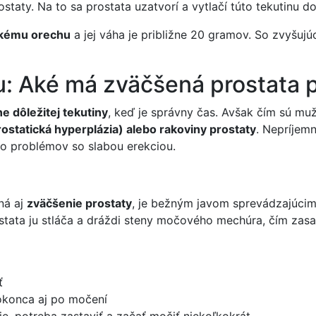
staty. Na to sa prostata uzatvorí a vytlačí túto tekutinu d
skému orechu
a jej váha je približne 20 gramov. So zvyšuj
u: Aké má zväčšená prostata 
e dôležitej tekutiny
, keď je správny čas. Avšak čím sú muži
ostatická hyperplázia) alebo rakoviny prostaty
. Nepríjemn
do problémov so slabou erekciou.
ná aj
zväčšenie prostaty
, je bežným javom sprevádzajúcim
stata ju stláča a dráždi steny močového mechúra, čím zas
ť
okonca aj po močení
, potreba zastaviť a začať močiť niekoľkokrát