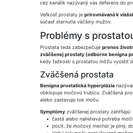
cez kanálik nazývaný vas deferens do pro
Veľkosť prostaty je
prirovnávaná k vlaš
súčasť starnutia väčšiny mužov.
Problémy s prostato
Prostata teda zabezpečuje
prenos životn
zväčšenej prostaty (odborne benígna pr
kedy ťažkosti s prostatou môžu vyústiť 
Zväčšená prostata
Benígna prostatická hyperplázia
nazýva
obklopuje močovú trubicu. Zväčšená pro
alebo zastavuje tok moču.
Symptómy
zväčšenej prostaty zahŕňajú:
častá alebo naliehavá potreba moči
pocit, že močový mechúr je plný, d
slabý tok moču prerušované močenie