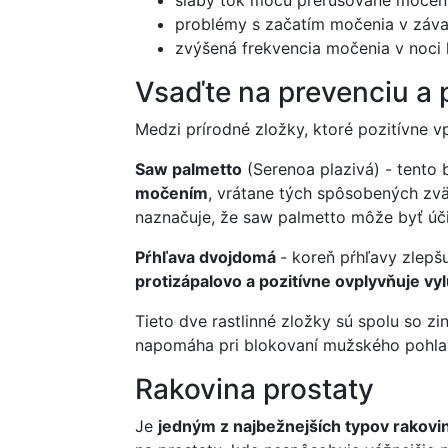
problémy s začatím močenia v záv
zvýšená frekvencia močenia v noci 
Vsaďte na prevenciu a 
Medzi prírodné zložky, ktoré pozitívne vp
Saw palmetto
(Serenoa plazivá) - tento 
močením
, vrátane tých spôsobených zvä
naznačuje, že saw palmetto môže byť úč
Pŕhľava dvojdomá
- koreň pŕhľavy zlepš
protizápalovo a pozitívne ovplyvňuje vy
Tieto dve rastlinné zložky sú spolu so
napomáha pri blokovaní mužského pohla
Rakovina prostaty
Je
jedným z najbežnejších typov rakov