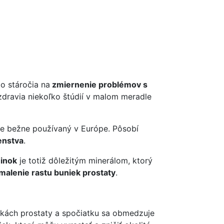
o stáročia na
zmiernenie problémov s
dravia niekoľko štúdií v malom meradle
 je bežne používaný v Európe. Pôsobí
enstva
.
inok
je totiž dôležitým minerálom, ktorý
alenie rastu buniek prostaty
.
nkách prostaty a spočiatku sa obmedzuje