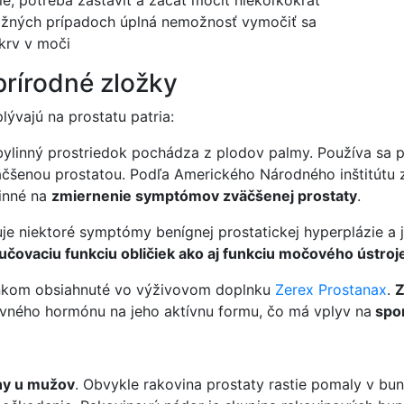
ažných prípadoch úplná nemožnosť vymočiť sa
krv v moči
prírodné zložky
lývajú na prostatu patria:
bylinný prostriedok pochádza z plodov palmy. Používa sa p
čšenou prostatou. Podľa Amerického Národného inštitútu z
inné na
zmiernenie symptómov zväčšenej prostaty
.
uje niektoré symptómy benígnej prostatickej hyperplázie a
lučovaciu funkciu obličiek ako aj funkciu močového ústroj
 zinkom obsiahnuté vo výživovom doplnku
Zerex Prostanax
.
Z
vného hormónu na jeho aktívnu formu, čo má vplyv na
spom
iny u mužov
. Obvykle rakovina prostaty rastie pomaly v bu