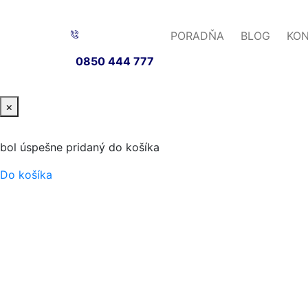
PORADŇA
BLOG
KO
0850 444 777
×
bol úspešne pridaný do košíka
Do košíka